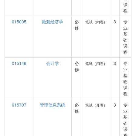
课
程
015005
微观经济学
必
3
专
笔试（闭卷）
修
业
基
础
课
程
015146
会计学
必
3
专
笔试（闭卷）
修
业
基
础
课
程
015707
管理信息系统
必
3
专
笔试（开卷）
修
业
基
础
课
程