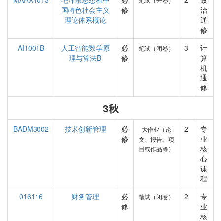
MARX1013
毛泽东思想和中
必
2
政
笔试（开卷）
国特色社会主义
修
治
理论体系概论
通
修
AI1001B
人工智能数学原
必
3
计
笔试（闭卷）
理与算法B
修
算
机
通
修
3秋
BADM3002
技术创新管理
必
2
专
大作业（论
修
业
文、报告、项
核
目或作品等）
心
课
程
016116
财务管理
必
2
专
笔试（闭卷）
修
业
核