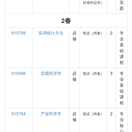
实
目或作品等）
践
2春
015709
应用统计方法
必
2
专
笔试（闭卷）
修
业
基
础
课
程
015006
宏观经济学
必
3
专
笔试（闭卷）
修
业
基
础
课
程
015704
产业经济学
必
2
专
笔试（闭卷）
修
业
核
心