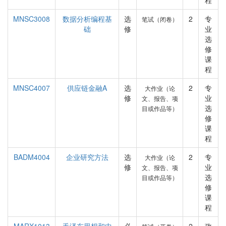
程
MNSC3008
数据分析编程基
选
2
专
笔试（闭卷）
础
修
业
选
修
课
程
MNSC4007
供应链金融A
选
2
专
大作业（论
修
业
文、报告、项
选
目或作品等）
修
课
程
BADM4004
企业研究方法
选
2
专
大作业（论
修
业
文、报告、项
选
目或作品等）
修
课
程