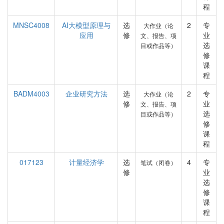
程
MNSC4008
AI大模型原理与
选
2
专
大作业（论
应用
修
业
文、报告、项
选
目或作品等）
修
课
程
BADM4003
企业研究方法
选
2
专
大作业（论
修
业
文、报告、项
选
目或作品等）
修
课
程
017123
计量经济学
选
4
专
笔试（闭卷）
修
业
选
修
课
程