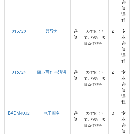
选
修
课
程
015720
领导力
选
2
专
大作业（论
修
业
文、报告、项
选
目或作品等）
修
课
程
015724
商业写作与演讲
选
2
专
大作业（论
修
业
文、报告、项
选
目或作品等）
修
课
程
BADM4002
电子商务
选
3
专
大作业（论
修
业
文、报告、项
选
目或作品等）
修