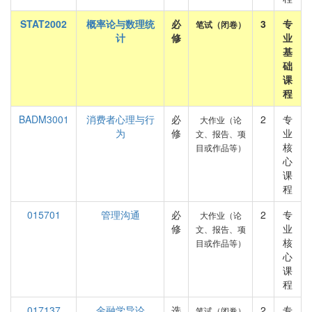
STAT2002
概率论与数理统
必
3
专
笔试（闭卷）
计
修
业
基
础
课
程
BADM3001
消费者心理与行
必
2
专
大作业（论
为
修
业
文、报告、项
核
目或作品等）
心
课
程
015701
管理沟通
必
2
专
大作业（论
修
业
文、报告、项
核
目或作品等）
心
课
程
017137
金融学导论
选
2
专
笔试（闭卷）