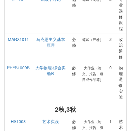
修
业
选
修
课
程
MARX1011
马克思主义基本
必
2
政
笔试（开卷）
原理
修
治
通
修
PHYS1009B
大学物理-综合实
必
0
物
大作业（论
验B
修
理
文、报告、项
通
目或作品等）
修-
实
验
2秋,3秋
HS1003
艺术实践
必
1
艺
大作业（论
修
术
文、报告、项