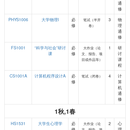
通
修
PHYS1006
大学物理I
必
3
物
笔试（半开
修
理
卷）
通
修
FS1001
“科学与社会”研讨
必
1
研
大作业（论
课
修
讨
文、报告、项
课
目或作品等）
程
CS1001A
计算机程序设计A
必
4
计
笔试（闭卷）
修
算
机
通
修
1秋,1春
HS1531
大学生心理学
必
2
心
大作业（论
修
理
文、报告、项