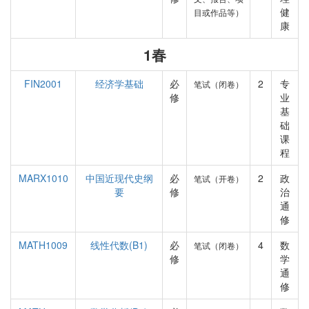
健
目或作品等）
康
1春
FIN2001
经济学基础
必
2
专
笔试（闭卷）
修
业
基
础
课
程
MARX1010
中国近现代史纲
必
2
政
笔试（开卷）
要
修
治
通
修
MATH1009
线性代数(B1)
必
4
数
笔试（闭卷）
修
学
通
修