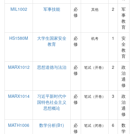
MIL1002
军事技能
必
2
军
其他
修
事
教
育
HS1580M
大学生国家安全
必
1
安
机考
教育
修
全
教
育
MARX1012
思想道德与法治
必
2
政
笔试（开卷）
修
治
通
修
MARX1014
习近平新时代中
必
3
政
笔试（开卷）
国特色社会主义
修
治
思想概论
通
修
MATH1006
数学分析(B1)
必
6
数
笔试（闭卷）
修
学