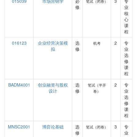
015039
市场营销学
必
3
专
笔试（闭卷）
修
业
核
心
课
程
016123
企业经营决策模
选
2
专
机考
拟
修
业
选
修
课
程
BADM4001
创业融资与股权
选
2
专
笔试（半开
设计
修
业
卷）
选
修
课
程
MNSC2001
博弈论基础
选
3
专
笔试（闭卷）
修
业