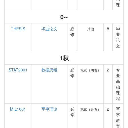
课
0--
THESIS
毕业论文
必
8
毕
其他
修
业
论
文
1秋
STAT2001
数据思维
必
2
专
笔试（闭卷）
修
业
基
础
课
程
MIL1001
军事理论
必
2
军
笔试（开卷）
修
事
教
育