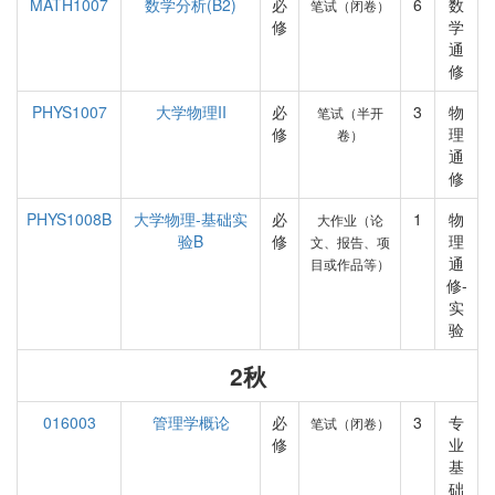
MATH1007
数学分析(B2)
必
6
数
笔试（闭卷）
修
学
通
修
PHYS1007
大学物理II
必
3
物
笔试（半开
修
理
卷）
通
修
PHYS1008B
大学物理-基础实
必
1
物
大作业（论
验B
修
理
文、报告、项
通
目或作品等）
修-
实
验
2秋
016003
管理学概论
必
3
专
笔试（闭卷）
修
业
基
础