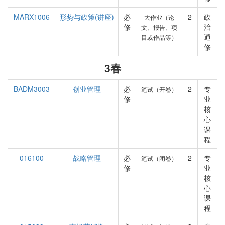
MARX1006
形势与政策(讲座)
必
2
政
大作业（论
修
治
文、报告、项
通
目或作品等）
修
3春
BADM3003
创业管理
必
2
专
笔试（开卷）
修
业
核
心
课
程
016100
战略管理
必
2
专
笔试（闭卷）
修
业
核
心
课
程