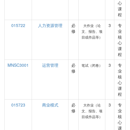
心
课
程
015722
人力资源管理
必
3
专
大作业（论
修
业
文、报告、项
核
目或作品等）
心
课
程
MNSC3001
运营管理
必
3
专
笔试（闭卷）
修
业
核
心
课
程
015723
商业模式
必
3
专
大作业（论
修
业
文、报告、项
核
目或作品等）
心
课