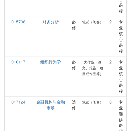
课
程
015708
财务分析
必
2
专
笔试（闭卷）
修
业
核
心
课
程
016117
组织行为学
必
2
专
大作业（论
修
业
文、报告、项
核
目或作品等）
心
课
程
017124
金融机构与金融
选
3
专
笔试（闭卷）
市场
修
业
选
修
课