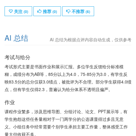
关注
推荐
不推荐
(
0
)
(
0
)
(
6
)
AI 总结
AI 总结为根据点评内容自动生成，仅供参考
考试与给分
考试形式主要是书面作业和展示汇报。多位学生反馈给分标准模
糊，成绩分布为AB等，85分以上为4.0，75-85分为3.0，有学生反
映83.5分的总分仅获3.0绩点，被批评为不合理。部分学生获得4.0绩
点，但有学生仅得2.3，普遍认为给分体系不透明且偏严。
作业
课程作业繁多，涉及思维导图、分组讨论、论文、PPT展示等，有
学生抱怨这些任务量相对于一门两学分的公选课显得过多且无意
义。小组任务中经常需要个别学生承担主要工作量，整体感受工作
量大但收获不多。