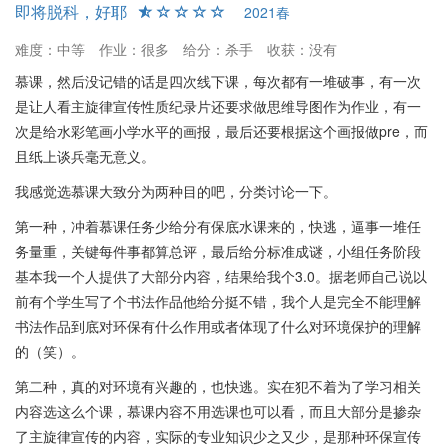
即将脱科，好耶
2021春
难度：中等
作业：很多
给分：杀手
收获：没有
慕课，然后没记错的话是四次线下课，每次都有一堆破事，有一次
是让人看主旋律宣传性质纪录片还要求做思维导图作为作业，有一
次是给水彩笔画小学水平的画报，最后还要根据这个画报做pre，而
且纸上谈兵毫无意义。
我感觉选慕课大致分为两种目的吧，分类讨论一下。
第一种，冲着慕课任务少给分有保底水课来的，快逃，逼事一堆任
务量重，关键每件事都算总评，最后给分标准成谜，小组任务阶段
基本我一个人提供了大部分内容，结果给我个3.0。据老师自己说以
前有个学生写了个书法作品他给分挺不错，我个人是完全不能理解
书法作品到底对环保有什么作用或者体现了什么对环境保护的理解
的（笑）。
第二种，真的对环境有兴趣的，也快逃。实在犯不着为了学习相关
内容选这么个课，慕课内容不用选课也可以看，而且大部分是掺杂
了主旋律宣传的内容，实际的专业知识少之又少，是那种环保宣传