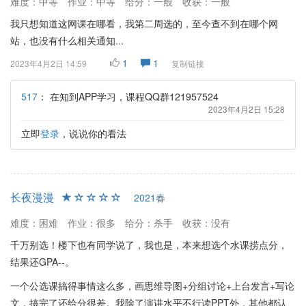
难度：中等
作业：中等
给分：一般
收获：一般
我只想知道这网课在哪看，我第二周选的，至今查不到在哪个网
站，也没有什么相关通知...
1
1
2023年4月2日 14:59
复制链接
517
：
在知到APP学习，课程QQ群121957524
2023年4月2日 15:28
立即
登录
，说说你的看法
长夜漫漫
2021春
难度：困难
作业：很多
给分：杀手
收获：没有
千万别选！楼下也有同学说了，我也是，本来想选个水课捞点分，
结果还GPA--。
一个公选课搞得事情这么多，画思维导图+分组讨论+上台发言+写论
文，搞完了还给分很差。我除了演讲水平不行读PPT外，其他都认