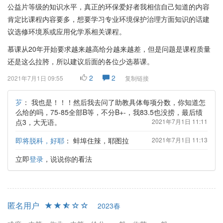
公益片等级的知识水平，真正的环保爱好者我相信自己知道的内容
肯定比课程内容要多，想要学习专业环境保护治理方面知识的话建
议选修环境系或应用化学系相关课程。
慕课从20年开始要求越来越高给分越来越差，但是问题是课程质量
还是这么拉胯，所以建议后面的各位少选慕课。
2
2
2021年7月1日 09:55
复制链接
芕
：
我也是！！！然后我去问了助教具体每项分数，你知道怎
么给的吗，75-85全部B等，不分B+-，我83.5也没捞，最后绩
点3，大无语。
2021年7月1日 11:11
即将脱科，好耶
：
蚌埠住辣，耶图拉
2021年7月1日 11:13
立即
登录
，说说你的看法
匿名用户
2023春