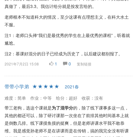
真做了，最后3.3。我估计给分就是按发言给的。
老师根本不知道科大的情况，至少这课有点理想主义，在科大水土
不服。
注1：老师口头禅“我们是最优秀的学生在上最优秀的课程”，听着就
尴尬。
注2：慕课好混分的日子已经成为历史了，以后建议都别报了。
1
0
2021年7月2日 15:08
复制链接
带带小学弟
2021春
难度：简单
作业：中等
给分：超好
收获：没有
带三老狗，选这个课就是
为了混学分
的，除了线下课事多这一点，
其他的都还可以，除了研讨课那一次坐在了前排其他时间基本上就
是倒数几排。线下课摸鱼摸的挺爽，但是老师讲课水平我不敢恭
维。我是感觉孙老师不是在讲课而是在传销，搞的我完全没有听课