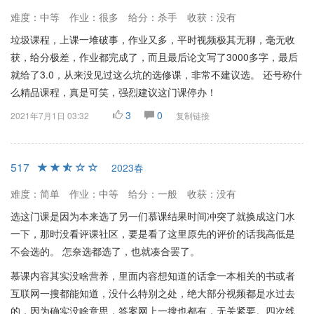
难度：中等
作业：很多
给分：杀手
收获：没有
垃圾课程，上课一堆破事，作业又多，平时视频极其无聊，毫无收
获，给分极差，作业都完成了，而且最后论文写了3000多字，最后
就给了3.0，从来没见过这么坑的选修课，非常不建议选。 还号称什
么精品课程，真是可笑，强烈建议这门课停办！
3
0
2021年7月1日 03:32
复制链接
517
2023春
难度：简单
作业：中等
给分：一般
收获：没有
选这门课是因为本来选了另一们慕课结果时间冲突了就换成这门水
一下，那时没看评课社区，要是看了这里原先的评价的话我高低是
不会选的。 怎奈选都选了，也就凑合罢了。
慕课内容其实没啥营养，里面内容想知道的话拿一本相关的书或者
互联网一搜都能知道，没什么特别之处，绝大部分视频都是水过去
的，因为确实没啥意思，答案网上一搜也都有，无关紧要。四次线