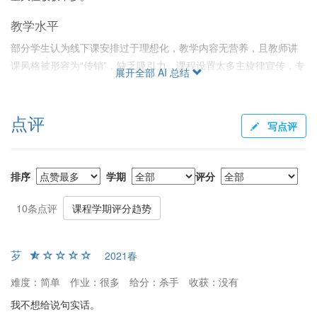
教学水平
部分学生认为线下课安排过于理想化，教学内容无营养，且教师讲
课风格被形容为“传销”，缺乏吸引力。课程设置太多主旋律宣传，专
展开全部 AI 总结
业知识少，实际效果差。
课程内容
点评
写点评
课程内容偏向环保宣传片级别，没有深度。多数视频内容乏善可
陈，学生认为通过书籍或互联网可轻松获取同等信息。对于真正有
环保兴趣的学生也因内容浅薄而感到失望。
排序
学期
评分
综合评价建议
10条点评
课程学期评分趋势
课程内容和设置不适合寻求轻松选修或深度学习的学生，多数人认
为教学质量和给分标准欠佳，不推荐选择。
芕
2021春
难度：简单
作业：很多
给分：杀手
收获：没有
我不想给说句实话。