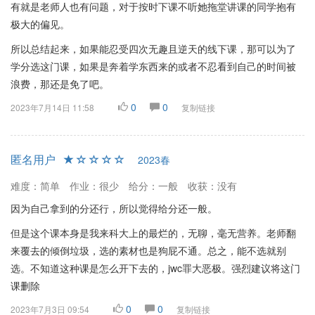
有就是老师人也有问题，对于按时下课不听她拖堂讲课的同学抱有
极大的偏见。
所以总结起来，如果能忍受四次无趣且逆天的线下课，那可以为了
学分选这门课，如果是奔着学东西来的或者不忍看到自己的时间被
浪费，那还是免了吧。
0
0
2023年7月14日 11:58
复制链接
匿名用户
2023春
难度：简单
作业：很少
给分：一般
收获：没有
因为自己拿到的分还行，所以觉得给分还一般。
但是这个课本身是我来科大上的最烂的，无聊，毫无营养。老师翻
来覆去的倾倒垃圾，选的素材也是狗屁不通。总之，能不选就别
选。不知道这种课是怎么开下去的，jwc罪大恶极。强烈建议将这门
课删除
0
0
2023年7月3日 09:54
复制链接