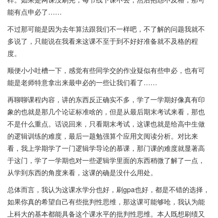
能有点申必了……
不过那可能是因为去年算法跟我们不一样吧，不了解的问题我就不
多说了，只能说在我看来这课不至于到不好好准备就不及格的程
度。
顺便小小吐槽一下，感觉有些同学交的作业疑似有些申必，也有可
能是老师特意拿出来最申必的一些让我们看了……
再聊聊课程内容，讲的东西反正确实不多，学了一学期好像真有印
象的也就是那几个论证标准啥的，但是从最后期末考试来看，那也
不是什么重点。话说回来，只看期末考试，这课也就是给高中生做
的逻辑训练的难度，最后一题勉强算个应用文阅读分析。对比来
看，我上学期学了一门逻辑学导论的慕课，那门课的难度就显著高
于这门，学了一学期也对一些逻辑学里面的东西稍微了解了一点，
从学到东西的角度来看，这课的确是没什么用处。
总体而言，我认为这课水学分也好，刷gpa也好，都是不错的选择，
如果你真的希望自己有些批判性思维，那这课可能够呛，我认为能
上科大的基本都能具备这个课水平的批判性思维。本人既想刷绩又