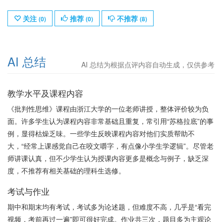
关注
推荐
不推荐
(
0
)
(
0
)
(
8
)
AI 总结
AI 总结为根据点评内容自动生成，仅供参考
教学水平及课程内容
《批判性思维》课程由浙江大学的一位老师讲授，整体评价较为负
面。许多学生认为课程内容非常基础且重复，常引用“苏格拉底”的事
例，显得枯燥乏味。一些学生反映课程内容对他们实质帮助不
大，“经常上课感觉自己在咬文嚼字，有点像小学生学逻辑”。尽管老
师讲课认真，但不少学生认为授课内容更多是概念与例子，缺乏深
度，不推荐有相关基础的理科生选修。
考试与作业
期中和期末均有考试，考试多为论述题，但难度不高，几乎是“看完
视频，考前再过一遍”即可很好完成。作业共三次，题目多为主观论