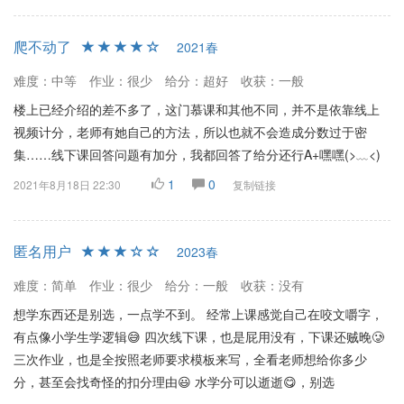
爬不动了
2021春
难度：中等
作业：很少
给分：超好
收获：一般
楼上已经介绍的差不多了，这门慕课和其他不同，并不是依靠线上
视频计分，老师有她自己的方法，所以也就不会造成分数过于密
集……线下课回答问题有加分，我都回答了给分还行A+嘿嘿(>﹏<)
1
0
2021年8月18日 22:30
复制链接
匿名用户
2023春
难度：简单
作业：很少
给分：一般
收获：没有
想学东西还是别选，一点学不到。 经常上课感觉自己在咬文嚼字，
有点像小学生学逻辑😅 四次线下课，也是屁用没有，下课还贼晚🥲
三次作业，也是全按照老师要求模板来写，全看老师想给你多少
分，甚至会找奇怪的扣分理由😃 水学分可以逝逝😋，别选