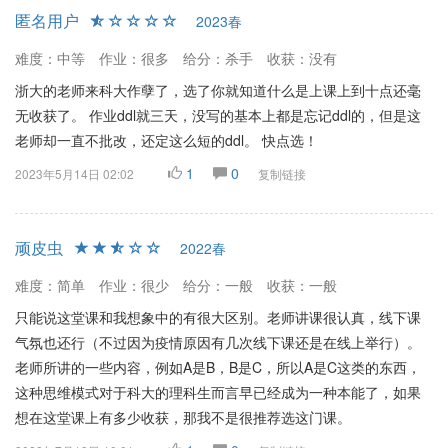
匿名用户
2023春
难度：中等
作业：很多
给分：杀手
收获：没有
浙大的老师来科大作孽了，选了你就知道什么是上课上到十点还毫
无收获了。 作业ddl就三天，没写的基本上都是忘记ddl的，但是这
老师却一直不批改，还定这么短的ddl。 快点选！
1
0
2023年5月14日 02:02
复制链接
顽皮虫
2022春
难度：简单
作业：很少
给分：一般
收获：一般
只能说这堂课和我想象中的有很大区别。老师讲课很认真，线下课
气氛也还行（不过因为疫情原因有几次线下课还是在线上举行）。
老师所讲的一些内容，例如A是B，B是C，所以A是C这类的东西，
这种思维模式对于科大的理科生而言早已经成为一种本能了，如果
想在这堂课上有多少收获，那我不是很推荐选这门课。