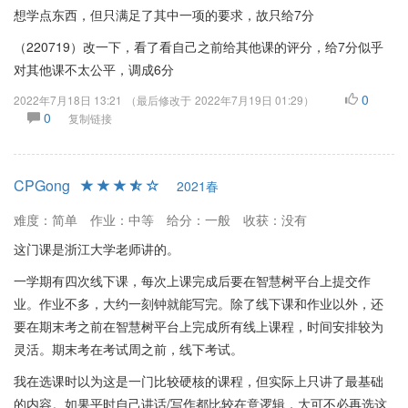
想学点东西，但只满足了其中一项的要求，故只给7分
（220719）改一下，看了看自己之前给其他课的评分，给7分似乎
对其他课不太公平，调成6分
0
2022年7月18日 13:21
（最后修改于
2022年7月19日 01:29
）
0
复制链接
CPGong
2021春
难度：简单
作业：中等
给分：一般
收获：没有
这门课是浙江大学老师讲的。
一学期有四次线下课，每次上课完成后要在智慧树平台上提交作
业。作业不多，大约一刻钟就能写完。除了线下课和作业以外，还
要在期末考之前在智慧树平台上完成所有线上课程，时间安排较为
灵活。期末考在考试周之前，线下考试。
我在选课时以为这是一门比较硬核的课程，但实际上只讲了最基础
的内容。如果平时自己讲话/写作都比较在意逻辑，大可不必再选这