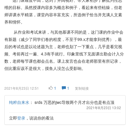
这门课难度不高，达到了开阔视野、带大家初步了解批判性思
维的目标。虽然授课内容多为概念和例子，看起来有些枯燥，但老
师讲课水平精湛，课堂内容丰富充实，所选例子恰当并充满人文素
养和情怀。
从作业和考试来讲，与其他慕课不同的是，这门课的作业中会
有新题（减少了同学们卷的程度，不至于99.x才能拿到优秀），最
后的考试也是以论述题为主，老师也划了一下重点，几乎是看完视
频、考前再过一遍、4.3有手就行。印象里线下见面课出勤会计入分
数，老师每节课也都会点名。课上发言也会在老师那里有所记录，
但比重应该不是很大，摸鱼人没怎么受影响。
1
1
2021年8月23日 12:51
复制链接
纯粹自来水
：
srds 万恶的jwc导致两个月才出分也是有点顶
2021年8月23日 13:02
立即
登录
，说说你的看法