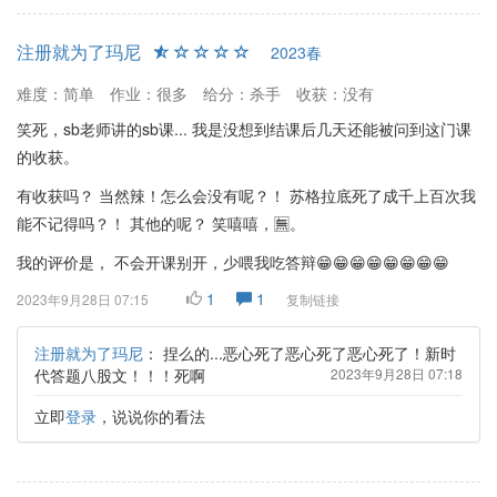
注册就为了玛尼
2023春
难度：简单
作业：很多
给分：杀手
收获：没有
笑死，sb老师讲的sb课... 我是没想到结课后几天还能被问到这门课
的收获。
有收获吗？ 当然辣！怎么会没有呢？！ 苏格拉底死了成千上百次我
能不记得吗？！ 其他的呢？ 笑嘻嘻，🈚。
我的评价是， 不会开课别开，少喂我吃答辩😁😁😁😁😁😁😁😁
1
1
2023年9月28日 07:15
复制链接
注册就为了玛尼
：
捏么的...恶心死了恶心死了恶心死了！新时
代答题八股文！！！死啊
2023年9月28日 07:18
立即
登录
，说说你的看法