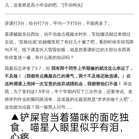
儿，这老师是高小毕业的吧。”[手动狗头]
讲课打3分，给分打7分，平均一下打5分，不能再多了。
慕课贼能东拉西扯，动不动放点视频水时长，车轱辘话颠过来倒过
去说，“苏格拉底”在她嘴里死了有好几十遍了吧，看的时候非得骂两
句不可。线下课直叫人昏昏欲睡，就是把慕课听过的大部分东西再
给你复述一遍，有什么新的知识吗？
我最后总评拿了3.7，但
我有两个同学上学期修的就没这么幸运了，
不及格！（我都有点佩服自己的勇气，两个不及格还敢选课。）在
这种屑课上用掉一次宝贵的放弃成绩机会，我都替他们不值！
再说
我，为了拿到这1.5学分，半个学期内写了三次作业，还要考试。老
师评判作业的脑回路清奇，这道题的论题居然是“求求你做个人吧”，
这也能当论题？我一脸黑人问号......