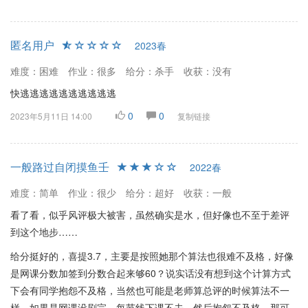
匿名用户
2023春
难度：困难
作业：很多
给分：杀手
收获：没有
快逃逃逃逃逃逃逃逃逃逃
0
0
2023年5月11日 14:00
复制链接
一般路过自闭摸鱼壬
2022春
难度：简单
作业：很少
给分：超好
收获：一般
看了看，似乎风评极大被害，虽然确实是水，但好像也不至于差评
到这个地步……
给分挺好的，喜提3.7，主要是按照她那个算法也很难不及格，好像
是网课分数加签到分数合起来够60？说实话没有想到这个计算方式
下会有同学抱怨不及格，当然也可能是老师算总评的时候算法不一
样。如果是网课没刷完，每节线下课不去，然后抱怨不及格，那可