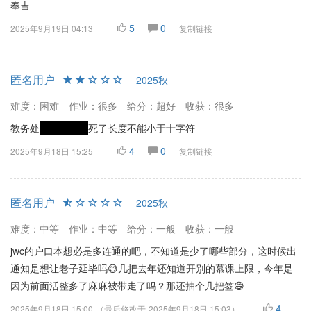
奉吉
5
0
2025年9月19日 04:13
复制链接
匿名用户
2025秋
难度：困难
作业：很多
给分：超好
收获：很多
教务处
请文明用语
死了长度不能小于十字符
4
0
2025年9月18日 15:25
复制链接
匿名用户
2025秋
难度：中等
作业：中等
给分：一般
收获：一般
jwc的户口本想必是多连通的吧，不知道是少了哪些部分，这时候出
通知是想让老子延毕吗😅几把去年还知道开别的慕课上限，今年是
因为前面活整多了麻麻被带走了吗？那还抽个几把签😅
4
2025年9月18日 15:00
（最后修改于
2025年9月18日 15:03
）