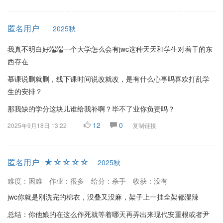
匿名用户
2025秋
我真不明白好端端一个大学怎么会有jwc这种天天和学生对着干的东
西存在
慕课说删就删，线下课时间说改就改，是有什么心事吗喜欢打乱学
生的安排？
那我缺的学分这块儿谁给我补啊？毕不了业你负责吗？
12
0
2025年9月18日 13:22
复制链接
匿名用户
2025秋
难度：困难
作业：很多
给分：杀手
收获：没有
jwc你就是刚洗完的棉衣，没叠又没麻，架子上一挂全架都湿辣
总结：你他娘的在这么作死就等着哪天再弄出来现代安重根或者尹