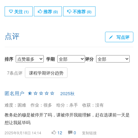
关注
推荐
不推荐
(
1
)
(
0
)
(
0
)
点评
写点评
排序
学期
评分
7条点评
课程学期评分趋势
匿名用户
2025秋
难度：困难
作业：很多
给分：杀手
收获：没有
教务处的穆是被停开了吗，课被停开我能理解，赶在选课前一天是
想让我延毕吗
12
0
2025年9月18日 14:14
复制链接