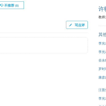
不推荐
(
0
)
许
教师
写点评
其
李光
李光
谷永
罗时
康彦
汪普
李光