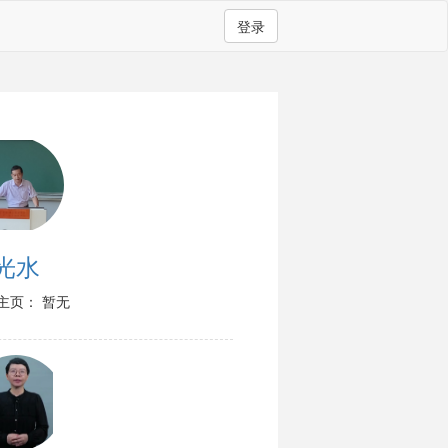
登录
光水
主页： 暂无