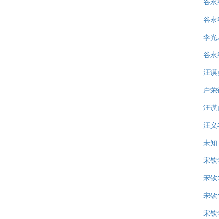
谷永
谷永
李光
谷永
汪谟
卢荣
汪谟
汪义
未知
宋钦
宋钦
宋钦
宋钦