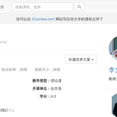
导师
你可以在
iCourses.com
网站写任何大学的课程点评了
4702
所属培养方案
李
给分好坏：你猜
收获大小：你猜
教师
教学类型：
理论课
开课单位：
化学系
学分：
4.0
诉我们！）