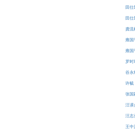
田仕
田仕
龚流
雍国
雍国
罗时
谷永
许毓
张国
汪谟
汪志
王中