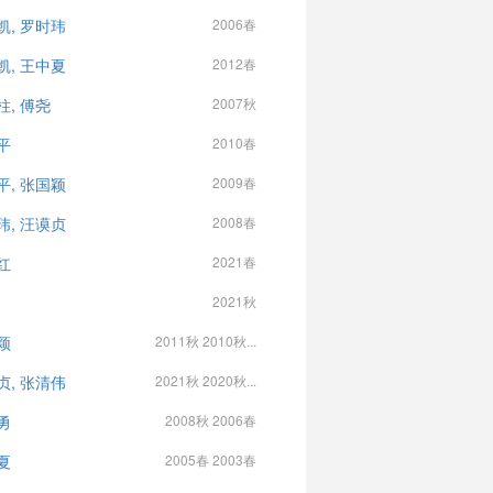
凯, 罗时玮
2006春
凯, 王中夏
2012春
柱, 傅尧
2007秋
平
2010春
平, 张国颖
2009春
玮, 汪谟贞
2008春
红
2021春
2021秋
颖
2011秋 2010秋...
贞, 张清伟
2021秋 2020秋...
勇
2008秋 2006春
夏
2005春 2003春