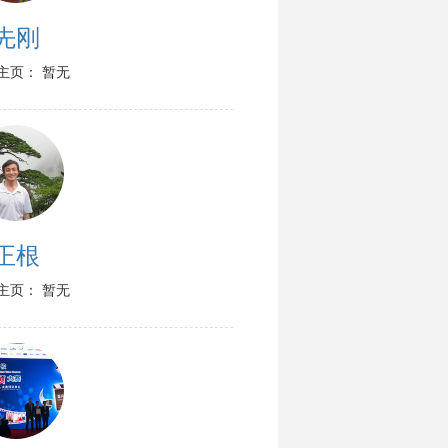
先刚
主页： 暂无
正根
主页： 暂无