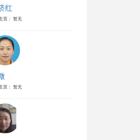
济红
主页： 暂无
微
主页： 暂无