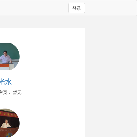
登录
光水
主页： 暂无