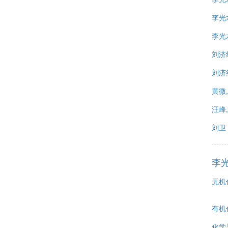
李光水
李光水
刘济
刘济
黄微,
汪峰
刘卫
李
无机
有机
化学