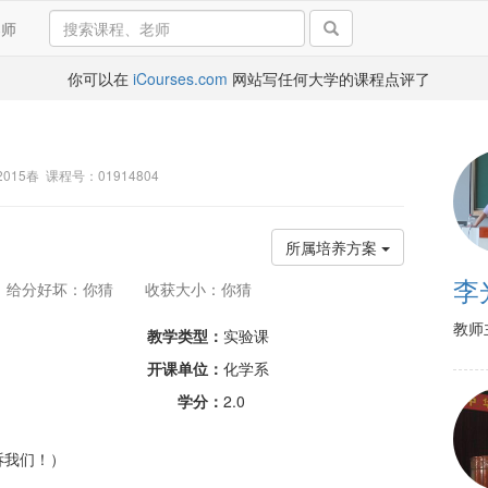
导师
你可以在
iCourses.com
网站写任何大学的课程点评了
2015春 课程号：01914804
所属培养方案
李
给分好坏：你猜
收获大小：你猜
教师
教学类型：
实验课
开课单位：
化学系
学分：
2.0
诉我们！）