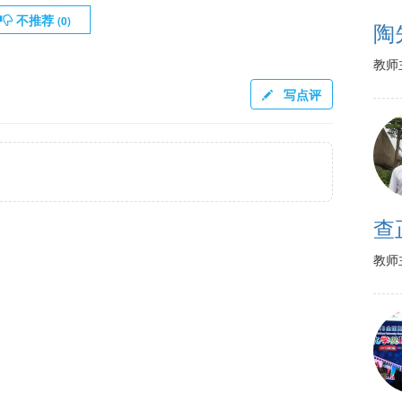
不推荐
(
0
)
陶
教师
写点评
查
教师