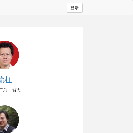
登录
流柱
主页： 暂无