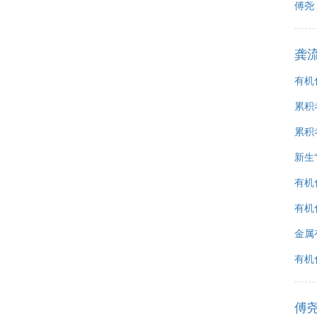
傅尧
龚
有机化
累积
累积
新生
有机
有机化
金属
有机化
傅