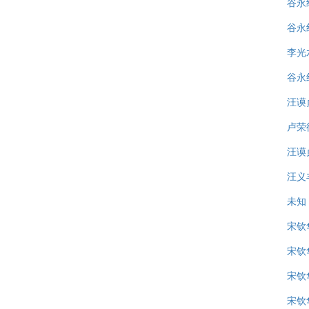
谷永
谷永
李光
谷永
汪谟
卢荣
汪谟
汪义
未知
宋钦
宋钦
宋钦
宋钦