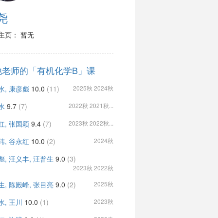
尧
主页： 暂无
他老师的「有机化学B」课
水, 康彦彪
10.0
(11)
2025秋 2024秋
水
9.7
(7)
2022秋 2021秋...
红, 张国颖
9.4
(7)
2023秋 2022秋...
玮, 谷永红
10.0
(2)
2024秋
彪, 汪义丰, 汪普生
9.0
(3)
2023秋 2022秋
生, 陈殿峰, 张目亮
9.0
(2)
2025秋
水, 王川
10.0
(1)
2023秋