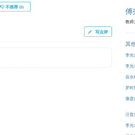
不推荐
(
0
)
傅
教师
写点评
其
李光
李光
谷永
罗时
康彦
汪普
李光