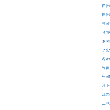
田仕
田仕
雍国
雍国
罗时
李光
谷永
许毓
张国
汪谟
汪志
王中