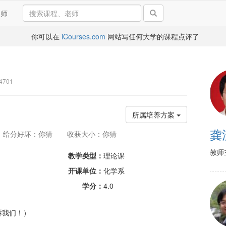
导师
你可以在
iCourses.com
网站写任何大学的课程点评了
4701
所属培养方案
龚
给分好坏：你猜
收获大小：你猜
教师
教学类型：
理论课
开课单位：
化学系
学分：
4.0
诉我们！）