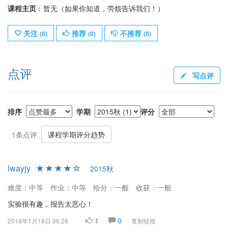
课程主页
：暂无（如果你知道，劳烦告诉我们！）
关注
推荐
不推荐
(
0
)
(
0
)
(
0
)
点评
写点评
排序
学期
评分
1条点评
课程学期评分趋势
lwayjy
2015秋
难度：中等
作业：中等
给分：一般
收获：一般
实验很有趣，报告太恶心！
1
0
2018年1月18日 06:28
复制链接