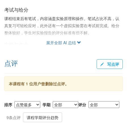
考试与给分
课程结束后有笔试，内容涵盖实验原理和操作。笔试占比不高，认
真复习可轻松应对，此外还有一个虚拟实验需在考试前完成。给分
整体较好，学生对实验报告的评分标准有些不解。
展开全部 AI 总结
实验与作业
实验内容通常有趣，如咖啡因实验，报告需要认真书写，书写水平
也受到一定关注。研究助研或解释不正常现象时助教给予很大帮
点评
写点评
助。整体而言，学生认为这门课是很好的实验体验。
本课程有 1 位用户曾删除过点评。
排序
学期
评分
9条点评
课程学期评分趋势