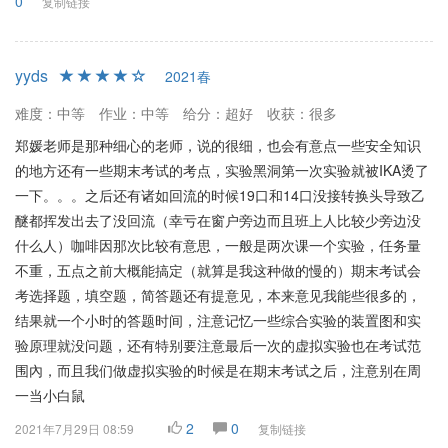
0
复制链接
yyds
2021春
难度：中等
作业：中等
给分：超好
收获：很多
郑媛老师是那种细心的老师，说的很细，也会有意点一些安全知识
的地方还有一些期末考试的考点，实验黑洞第一次实验就被IKA烫了
一下。。。之后还有诸如回流的时候19口和14口没接转换头导致乙
醚都挥发出去了没回流（幸亏在窗户旁边而且班上人比较少旁边没
什么人）咖啡因那次比较有意思，一般是两次课一个实验，任务量
不重，五点之前大概能搞定（就算是我这种做的慢的）期末考试会
考选择题，填空题，简答题还有提意见，本来意见我能些很多的，
结果就一个小时的答题时间，注意记忆一些综合实验的装置图和实
验原理就没问题，还有特别要注意最后一次的虚拟实验也在考试范
围內，而且我们做虚拟实验的时候是在期末考试之后，注意别在周
一当小白鼠
2
0
2021年7月29日 08:59
复制链接