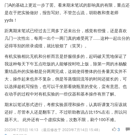
门A的基础上更近一步了罢。看来期末笔试的影响真的有限，重点还
是在于把实验做好，报告写好。不管怎么说，胡助教和查老师
yyds！
距离期末笔试已经过去三周多了还未出分，感觉有些慢，还是喜欢
几门一次性出，每周一出个一两门真的难受死了......这种一起出分的
还得等别的班录成绩，就比较烦了（笑哭）。
有机实验相比无机和分析而言是舒服很多的，起码破天荒地保证了
我这种每天下午五点吃饭的人能够按时吃上饭，除第一周的水杨酸
重结晶外的实验都是分两周完成，这就使得整体的任务量其实并不
大，操作起来也并不复杂，倒是等蒸馏回流等的时间还挺长的，可
以选择趁机写报告，也可以干坐那看烧瓶里的变化，蛮有意思。也
在动手的过程中对有机实验的一些仪器和基本操作有所了解。
期末以笔试形式进行，考察实验原理和操作，认真听课复习应该就
还好，尽管本人还是翻车了。不过听助教说占比15%左右，所以问
题不大。 此外还有一个虚拟实验，次数不限，刷个100不难。
3
2023年7月5日 16:13
（最后修改于
2023年7月14日 15:48
）