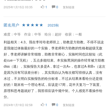
1
0
2025年1月15日 03:35
复制链接
匿名用户
2023秋
难度：中等
作业：中等
给分：超好
收获：一般
利益相关：4.3。我在李玲玲老师班上，助教是方助教。不得不说这
是我做过体验最好的一个实验，李老师和方助教的性格都超级无敌
好，李老师讲解非常细致，助教非常耐心，实验时间也比较短（此
处cue一下无机），五点多能结束。本实验黑洞的操作经常被方助教
diss（逃），实验报告大多是A，拿过一次A+，也拿过A-和B+（这次
是因为没有写误差分析），其实我自认为每次都写得很认真，没有
水过，不太明白实验报告的给分标准，不过从结果来看给分还是很
好的！期末有一个理论考试，应该是17周，花半天复习一下装置、
原理和思考题就好了，我答得应该中规中矩。个人感觉不看操作给
分。
1
0
2024年1月19日 02:58
复制链接