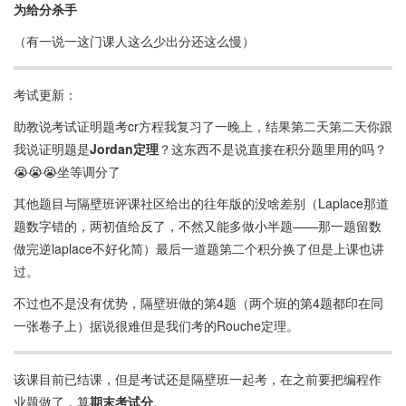
为给分杀手
（有一说一这门课人这么少出分还这么慢）
考试更新：
助教说考试证明题考cr方程我复习了一晚上，结果第二天第二天你跟
我说证明题是
Jordan定理
？这东西不是说直接在积分题里用的吗？
😭😭😭坐等调分了
其他题目与隔壁班评课社区给出的往年版的没啥差别（Laplace那道
题数字错的，两初值给反了，不然又能多做小半题——那一题留数
做完逆laplace不好化简）最后一道题第二个积分换了但是上课也讲
过。
不过也不是没有优势，隔壁班做的第4题（两个班的第4题都印在同
一张卷子上）据说很难但是我们考的Rouche定理。
该课目前已结课，但是考试还是隔壁班一起考，在之前要把编程作
业题做了，算
期末考试分
。