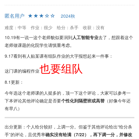
匿名用户
2024秋
难度：中等
作业：很少
给分：杀手
收获：没有
10.19有一说一这个老师貌似要润到
人工智能专业
去了，想跟着这个
老师做课题的化院学生请慎重考虑。
9.17看到有人贴某课有组队作业的大字报想起来一件事：
也
要
组
队
这门课的编程作业
也
要
组
队
8.1更新：
今年选这个老师课的人挺多的，顶一下这个评论，大家可以参考一
下本评论其他评论确定是否要
个性化到隔壁班或高替
（好像今年还
有早八）
出分更新：个人给分较好，上调一分。但鉴于其他评论给出“给分杀
手”的评论，且优秀率
确实没有给满（7/22），再下调一分，并修改