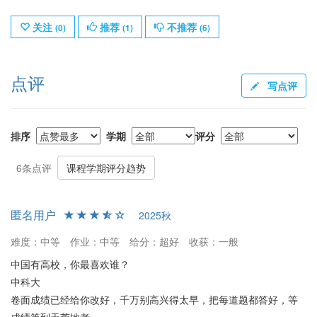
关注
推荐
不推荐
(
0
)
(
1
)
(
6
)
点评
写点评
排序
学期
评分
6条点评
课程学期评分趋势
匿名用户
2025秋
难度：中等
作业：中等
给分：超好
收获：一般
中国有高校，你最喜欢谁？
中科大
卷面成绩已经给你改好，千万别高兴得太早，把每道题都答好，等