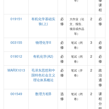
修
等）
课
程
019151
有机化学基础实
必
2
必
大作业（论
验(上)
修
修
文、报告、
项目或作品
等）
003155
物理化学II
必
3
必
笔试（闭
修
修
卷）
019012
有机化学(A2)
必
2
必
笔试（闭
修
修
卷）
MARX1013
毛泽东思想和中
必
2
政
笔试（开
国特色社会主义
修
治
卷）
理论体系概论
通
修
001549
数理方程B
选
2
课
笔试（闭
修
程
卷）
分
组