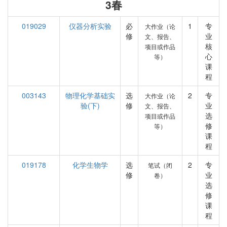
3春
019029
仪器分析实验
必
1
专
大作业（论
修
业
文、报告、
核
项目或作品
心
等）
课
程
003143
物理化学基础实
选
2
专
大作业（论
验(下)
修
业
文、报告、
选
项目或作品
修
等）
课
程
019178
化学生物学
选
2
专
笔试（闭
修
业
卷）
选
修
课
程