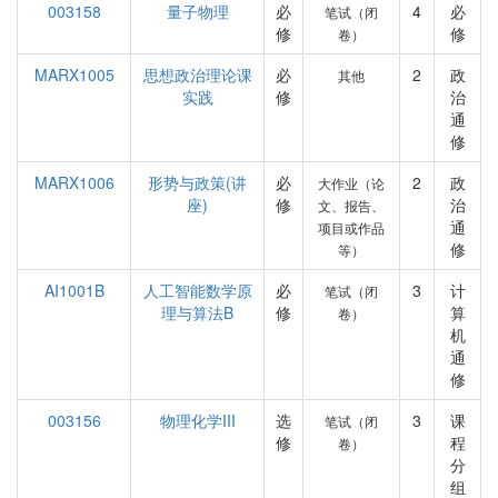
003158
量子物理
必
4
必
笔试（闭
修
修
卷）
MARX1005
思想政治理论课
必
2
政
其他
实践
修
治
通
修
MARX1006
形势与政策(讲
必
2
政
大作业（论
座)
修
治
文、报告、
通
项目或作品
修
等）
AI1001B
人工智能数学原
必
3
计
笔试（闭
理与算法B
修
算
卷）
机
通
修
003156
物理化学III
选
3
课
笔试（闭
修
程
卷）
分
组