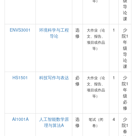
级
等）
导
论
课
ENVS3001
环境科学与工程
选
1
少
大作业（论
导论
修
院1
文、报告、
年
项目或作品
级
等）
导
论
课
HS1501
科技写作与表达
必
1
少
大作业（论
修
院1
文、报告、
年
项目或作品
级
等）
必
修
AI1001A
人工智能数学原
选
4
少
笔试（闭
理与算法A
修
院1
卷）
春