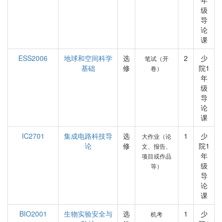
年
级
导
论
课
ESS2006
地球和空间科学
选
2
少
笔试（开
基础
修
院1
卷）
年
级
导
论
课
IC2701
集成电路科技导
选
1
少
大作业（论
论
修
院1
文、报告、
年
项目或作品
级
等）
导
论
课
BIO2001
生物实验安全与
选
1
少
机考