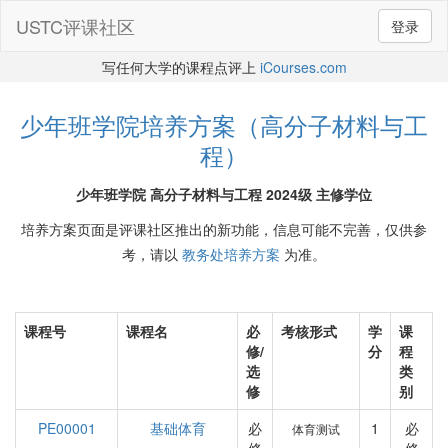
USTC评课社区
登录
写任何大学的课程点评上
iCourses.com
少年班学院培养方案（高分子材料与工
程）
少年班学院 高分子材料与工程 2024级 主修学位
培养方案页面是评课社区推出的新功能，信息可能不完善，仅供参
考，请以
教务处培养方案
为准。
课程号
课程名
必
考核形式
学
课
修/
分
程
选
类
修
别
PE00001
基础体育
必
1
必
体育测试