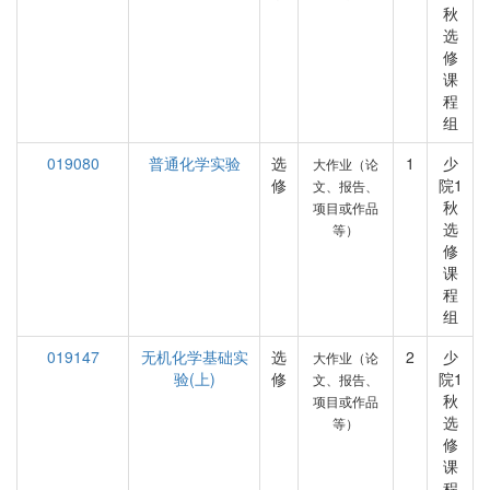
秋
选
修
课
程
组
019080
普通化学实验
选
1
少
大作业（论
修
院1
文、报告、
秋
项目或作品
选
等）
修
课
程
组
019147
无机化学基础实
选
2
少
大作业（论
验(上)
修
院1
文、报告、
秋
项目或作品
选
等）
修
课
程