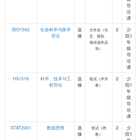
导
论
课
BIO1502
生命科学与医学
选
2
少
大作业（论
导论
修
院1
文、报告、
年
项目或作品
级
等）
导
论
课
HS1518
科学、技术与工
选
2
少
笔试（半开
程导论
修
院1
卷）
年
级
导
论
课
STAT2001
数据思维
选
2
少
笔试（闭
修
院1
卷）