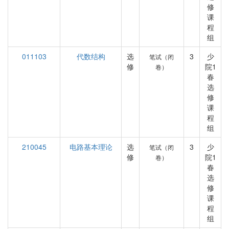
修
课
程
组
011103
代数结构
选
3
少
笔试（闭
修
院1
卷）
春
选
修
课
程
组
210045
电路基本理论
选
3
少
笔试（闭
修
院1
卷）
春
选
修
课
程
组