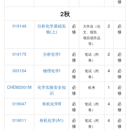
修
2秋
019149
分析化学基础实
必
2
必
大作业（论
验(上)
修
修
文、报告、
项目或作品
等）
019175
分析化学I
必
2
必
笔试（闭
修
修
卷）
003154
物理化学I
必
4
必
笔试（闭
修
修
卷）
CHEM2001M
化学实验安全知
必
1
必
机考
识
修
修
019047
有机化学B
必
4
必
笔试（闭
修
修
卷）
019011
有机化学(A1)
必
4
必
笔试（闭
修
修
卷）