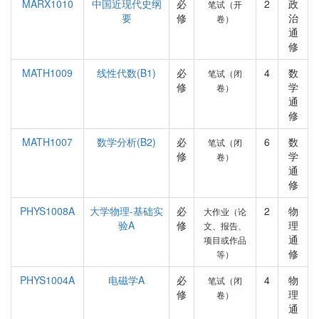
MARX1010
中国近现代史纲
必
2
政
笔试（开
要
修
治
卷）
通
修
MATH1009
线性代数(B1)
必
4
数
笔试（闭
修
学
卷）
通
修
MATH1007
数学分析(B2)
必
6
数
笔试（闭
修
学
卷）
通
修
PHYS1008A
大学物理-基础实
必
2
物
大作业（论
验A
修
理
文、报告、
通
项目或作品
修
等）
PHYS1004A
电磁学A
必
4
物
笔试（闭
修
理
卷）
通