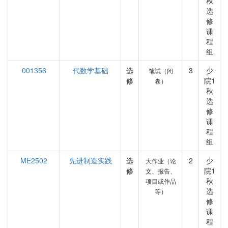
秋
选
修
课
程
组
001356
代数学基础
选
3
少
笔试（闭
修
院1
卷）
秋
选
修
课
程
组
ME2502
先进制造实践
选
2
少
大作业（论
修
院1
文、报告、
秋
项目或作品
选
等）
修
课
程