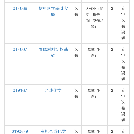
014066
材料科学基础实
选
3
专
大作业（论
验
修
业
文、报告、
选
项目或作品
修
等）
课
程
014007
固体材料结构基
选
3
专
笔试（闭
础
修
业
卷）
选
修
课
程
019167
合成化学
选
3
专
笔试（闭
修
业
卷）
选
修
课
程
019064e
有机合成化学
选
3
专
笔试（闭