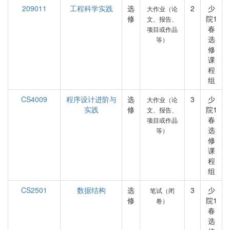
209011
工程科学实践
选
2
少
大作业（论
修
院1
文、报告、
春
项目或作品
选
等）
修
课
程
组
CS4009
程序设计进阶与
选
3
少
大作业（论
实践
修
院1
文、报告、
春
项目或作品
选
等）
修
课
程
组
CS2501
数据结构
选
3
少
笔试（闭
修
院1
卷）
春
选