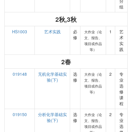
分
组
2秋,3秋
HS1003
艺术实践
必
1
艺
大作业（论
修
术
文、报告、
实
项目或作品
践
等）
2春
019148
无机化学基础实
选
2
专
大作业（论
验(下)
修
业
文、报告、
选
项目或作品
修
等）
课
程
019150
分析化学基础实
选
2
专
大作业（论
验(下)
修
业
文、报告、
选
项目或作品