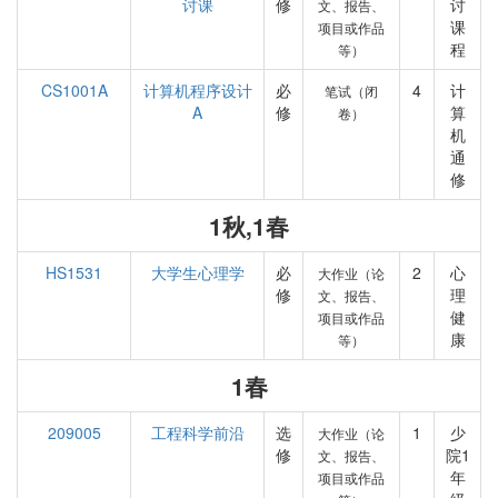
讨课
修
讨
文、报告、
课
项目或作品
程
等）
CS1001A
计算机程序设计
必
4
计
笔试（闭
A
修
算
卷）
机
通
修
1秋,1春
HS1531
大学生心理学
必
2
心
大作业（论
修
理
文、报告、
健
项目或作品
康
等）
1春
209005
工程科学前沿
选
1
少
大作业（论
修
院1
文、报告、
年
项目或作品