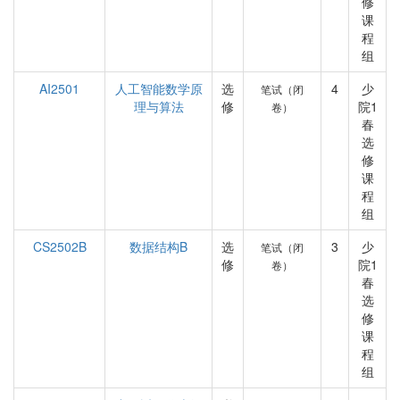
修
课
程
组
AI2501
人工智能数学原
选
4
少
笔试（闭
理与算法
修
院1
卷）
春
选
修
课
程
组
CS2502B
数据结构B
选
3
少
笔试（闭
修
院1
卷）
春
选
修
课
程
组