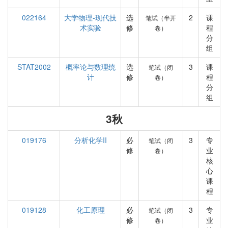
022164
大学物理-现代技
选
2
课
笔试（半开
术实验
修
程
卷）
分
组
STAT2002
概率论与数理统
选
3
课
笔试（闭
计
修
程
卷）
分
组
3秋
019176
分析化学II
必
3
专
笔试（闭
修
业
卷）
核
心
课
程
019128
化工原理
必
3
专
笔试（闭
修
业
卷）