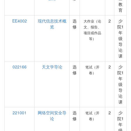
教
育
EE4002
现代信息技术概
选
2
少
大作业（论
览
修
院1
文、报告、
年
项目或作品
级
等）
导
论
课
022166
天文学导论
选
2
少
笔试（开
修
院1
卷）
年
级
导
论
课
221001
网络空间安全导
选
2
少
笔试（开
论
修
院1
卷）
年
级