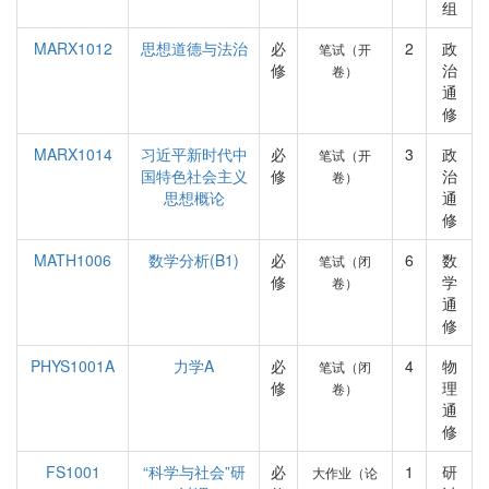
组
MARX1012
思想道德与法治
必
2
政
笔试（开
修
治
卷）
通
修
MARX1014
习近平新时代中
必
3
政
笔试（开
国特色社会主义
修
治
卷）
思想概论
通
修
MATH1006
数学分析(B1)
必
6
数
笔试（闭
修
学
卷）
通
修
PHYS1001A
力学A
必
4
物
笔试（闭
修
理
卷）
通
修
FS1001
“科学与社会”研
必
1
研
大作业（论