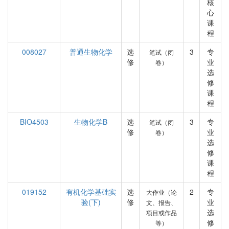
核
心
课
程
008027
普通生物化学
选
3
专
笔试（闭
修
业
卷）
选
修
课
程
BIO4503
生物化学B
选
3
专
笔试（闭
修
业
卷）
选
修
课
程
019152
有机化学基础实
选
2
专
大作业（论
验(下)
修
业
文、报告、
选
项目或作品
修
等）