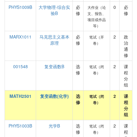
PHYS1009B
大学物理-综合实
必
0
必
大作业（论
验B
修
修
文、报告、
项目或作品
等）
MARX1011
马克思主义基本
必
2
政
笔试（开
原理
修
治
卷）
通
修
001548
复变函数B
选
2
课
笔试（闭
修
程
卷）
分
组
MATH2501
复变函数(化学)
选
2
课
笔试（闭
修
程
卷）
分
组
PHYS1003B
光学B
选
2
课
笔试（闭
修
程
卷）