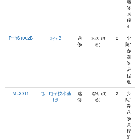
选
修
课
程
组
PHYS1002B
热学B
选
2
少
笔试（闭
修
院1
卷）
春
选
修
课
程
组
ME2011
电工电子技术基
选
2
少
笔试（闭
础I
修
院1
卷）
春
选
修
课
程
组