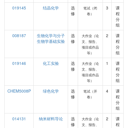
019145
结晶化学
选
3
课
笔试（闭
修
程
卷）
分
组
008187
生物化学与分子
选
2
课
大作业（论
生物学基础实验
修
程
文、报告、
分
项目或作品
组
等）
019146
化工实验
选
1
课
大作业（论
修
程
文、报告、
分
项目或作品
组
等）
CHEM5008P
绿色化学
选
4
课
笔试（开
修
程
卷）
分
组
014131
纳米材料导论
选
2
课
大作业（论
修
程
文、报告、