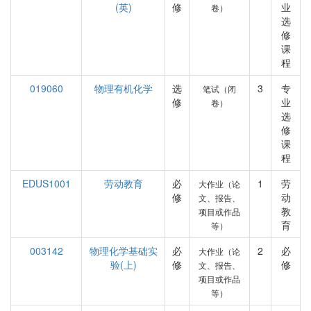
(英)
修
业
卷）
选
修
课
程
019060
物理有机化学
选
3
专
笔试（闭
修
业
卷）
选
修
课
程
EDUS1001
劳动教育
必
1
劳
大作业（论
修
动
文、报告、
教
项目或作品
育
等）
003142
物理化学基础实
必
2
必
大作业（论
验(上)
修
修
文、报告、
项目或作品
等）