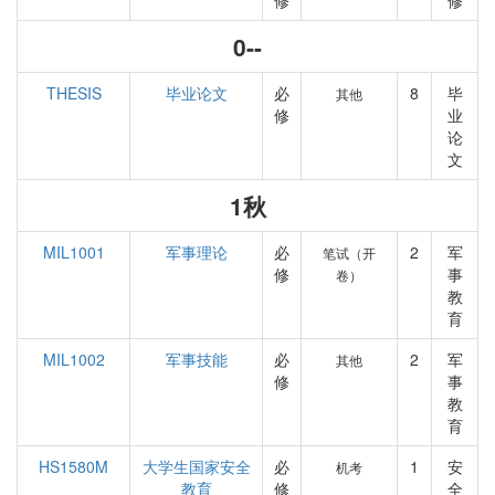
修
修
0--
THESIS
毕业论文
必
8
毕
其他
修
业
论
文
1秋
MIL1001
军事理论
必
2
军
笔试（开
修
事
卷）
教
育
MIL1002
军事技能
必
2
军
其他
修
事
教
育
HS1580M
大学生国家安全
必
1
安
机考
教育
修
全