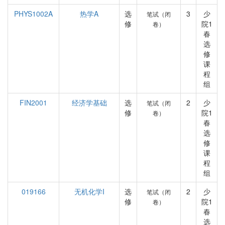
PHYS1002A
热学A
选
3
少
笔试（闭
修
院1
卷）
春
选
修
课
程
组
FIN2001
经济学基础
选
2
少
笔试（闭
修
院1
卷）
春
选
修
课
程
组
019166
无机化学I
选
2
少
笔试（闭
修
院1
卷）
春
选