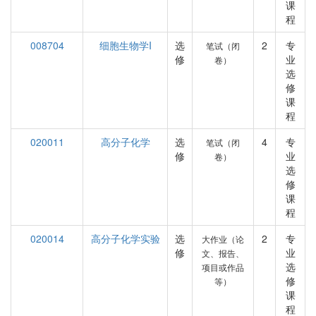
课
程
008704
细胞生物学I
选
2
专
笔试（闭
修
业
卷）
选
修
课
程
020011
高分子化学
选
4
专
笔试（闭
修
业
卷）
选
修
课
程
020014
高分子化学实验
选
2
专
大作业（论
修
业
文、报告、
选
项目或作品
修
等）
课
程