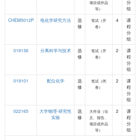
分
项目或作品
组
等）
CHEM5012P
电化学研究方法
选
4
课
笔试（开
修
程
卷）
分
组
019136
分离科学与技术
选
2
课
笔试（开
修
程
卷）
分
组
019101
配位化学
选
2
课
笔试（闭
修
程
卷）
分
组
022165
大学物理-研究性
选
2
课
大作业（论
实验
修
程
文、报告、
分
项目或作品
组
等）