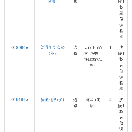
防护
修
院1
秋
选
修
课
程
组
019080e
普通化学实验
选
1
少
大作业（论
(英)
修
院1
文、报告、
秋
项目或作品
选
等）
修
课
程
组
019165e
普通化学(英)
选
2
少
笔试（闭
修
院1
卷）
秋
选
修
课