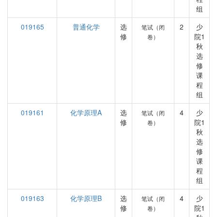
组
019165
普通化学
选
2
少
笔试（闭
修
院1
卷）
秋
选
修
课
程
组
019161
化学原理A
选
4
少
笔试（闭
修
院1
卷）
秋
选
修
课
程
组
019163
化学原理B
选
4
少
笔试（闭
修
院1
卷）