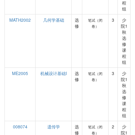
程
组
MATH2002
几何学基础
选
3
少
笔试（闭
修
院1
卷）
秋
选
修
课
程
组
ME2005
机械设计基础I
选
3
少
笔试（闭
修
院1
卷）
秋
选
修
课
程
组
008074
遗传学
选
2
少
笔试（闭
修
院1
卷）