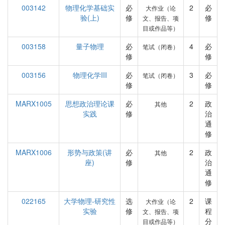
003142
物理化学基础实
必
2
必
大作业（论
验(上)
修
修
文、报告、项
目或作品等）
003158
量子物理
必
4
必
笔试（闭卷）
修
修
003156
物理化学III
必
3
必
笔试（闭卷）
修
修
MARX1005
思想政治理论课
必
2
政
其他
实践
修
治
通
修
MARX1006
形势与政策(讲
必
2
政
其他
座)
修
治
通
修
022165
大学物理-研究性
选
2
课
大作业（论
实验
修
程
文、报告、项
分
目或作品等）