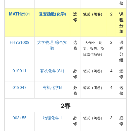
修
MATH2501
复变函数(化学)
选
2
课
笔试（闭卷）
修
程
分
组
PHYS1009
大学物理-综合实
选
2
课
大作业（论
验
修
程
文、报告、项
分
目或作品等）
组
019011
有机化学(A1)
必
4
选
笔试（闭卷）
修
修
019047
有机化学B
必
4
选
笔试（闭卷）
修
修
2春
003155
物理化学II
必
3
必
笔试（闭卷）
修
修