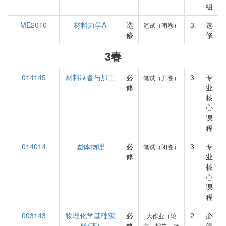
组
ME2010
材料力学A
选
3
选
笔试（闭卷）
修
修
3春
014145
材料制备与加工
必
3
专
笔试（开卷）
修
业
核
心
课
程
014014
固体物理
必
3
专
笔试（闭卷）
修
业
核
心
课
程
003143
物理化学基础实
必
2
必
大作业（论
验(下)
修
修
文、报告、项