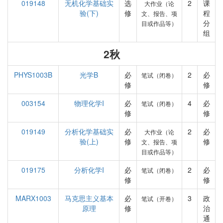
019148
无机化学基础实
选
2
课
大作业（论
验(下)
修
程
文、报告、项
分
目或作品等）
组
2秋
PHYS1003B
光学B
必
2
必
笔试（闭卷）
修
修
003154
物理化学I
必
4
必
笔试（闭卷）
修
修
019149
分析化学基础实
必
2
必
大作业（论
验(上)
修
修
文、报告、项
目或作品等）
019175
分析化学I
必
2
必
笔试（闭卷）
修
修
MARX1003
马克思主义基本
必
3
政
笔试（开卷）
原理
修
治
通