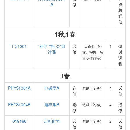
A
修
算
机
通
修
1秋,1春
FS1001
“科学与社会”研
必
1
研
大作业（论
讨课
修
讨
文、报告、项
课
目或作品等）
程
1春
PHYS1004A
电磁学A
选
4
必
笔试（闭卷）
修
修
PHYS1004B
电磁学B
选
4
必
笔试（闭卷）
修
修
019166
无机化学I
必
2
必
笔试（闭卷）
修
修