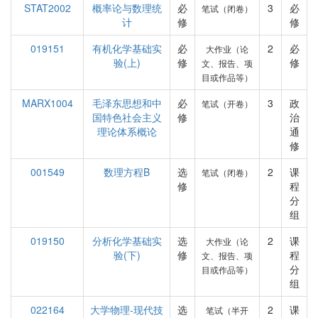
STAT2002
概率论与数理统
必
3
必
笔试（闭卷）
计
修
修
019151
有机化学基础实
必
2
必
大作业（论
验(上)
修
修
文、报告、项
目或作品等）
MARX1004
毛泽东思想和中
必
3
政
笔试（开卷）
国特色社会主义
修
治
理论体系概论
通
修
001549
数理方程B
选
2
课
笔试（闭卷）
修
程
分
组
019150
分析化学基础实
选
2
课
大作业（论
验(下)
修
程
文、报告、项
分
目或作品等）
组
022164
大学物理-现代技
选
2
课
笔试（半开