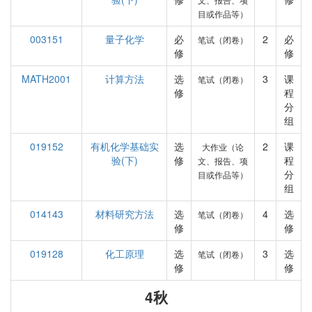
目或作品等）
003151
量子化学
必
2
必
笔试（闭卷）
修
修
MATH2001
计算方法
选
3
课
笔试（闭卷）
修
程
分
组
019152
有机化学基础实
选
2
课
大作业（论
验(下)
修
程
文、报告、项
分
目或作品等）
组
014143
材料研究方法
选
4
选
笔试（闭卷）
修
修
019128
化工原理
选
3
选
笔试（闭卷）
修
修
4秋