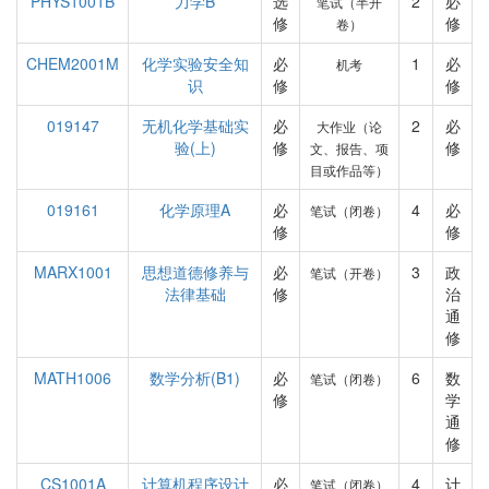
PHYS1001B
力学B
选
2
必
笔试（半开
修
修
卷）
CHEM2001M
化学实验安全知
必
1
必
机考
识
修
修
019147
无机化学基础实
必
2
必
大作业（论
验(上)
修
修
文、报告、项
目或作品等）
019161
化学原理A
必
4
必
笔试（闭卷）
修
修
MARX1001
思想道德修养与
必
3
政
笔试（开卷）
法律基础
修
治
通
修
MATH1006
数学分析(B1)
必
6
数
笔试（闭卷）
修
学
通
修
CS1001A
计算机程序设计
必
4
计
笔试（闭卷）