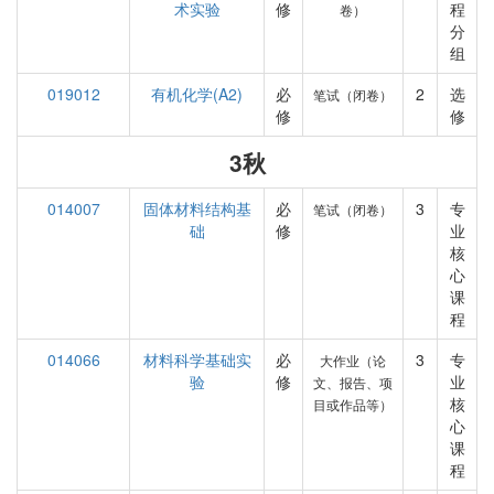
术实验
修
程
卷）
分
组
019012
有机化学(A2)
必
2
选
笔试（闭卷）
修
修
3秋
014007
固体材料结构基
必
3
专
笔试（闭卷）
础
修
业
核
心
课
程
014066
材料科学基础实
必
3
专
大作业（论
验
修
业
文、报告、项
核
目或作品等）
心
课
程