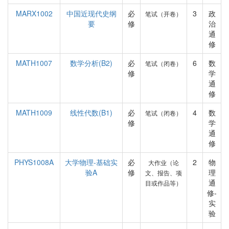
MARX1002
中国近现代史纲
必
3
政
笔试（开卷）
要
修
治
通
修
MATH1007
数学分析(B2)
必
6
数
笔试（闭卷）
修
学
通
修
MATH1009
线性代数(B1)
必
4
数
笔试（闭卷）
修
学
通
修
PHYS1008A
大学物理-基础实
必
2
物
大作业（论
验A
修
理
文、报告、项
通
目或作品等）
修-
实
验