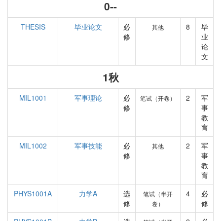
0--
THESIS
毕业论文
必
8
毕
其他
修
业
论
文
1秋
MIL1001
军事理论
必
2
军
笔试（开卷）
修
事
教
育
MIL1002
军事技能
必
2
军
其他
修
事
教
育
PHYS1001A
力学A
选
4
必
笔试（半开
修
修
卷）