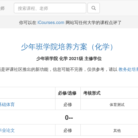
导师
你可以在
iCourses.com
网站写任何大学的课程点评了
少年班学院培养方案（化学）
少年班学院 化学 2021级 主修学位
面是评课社区推出的新功能，信息可能不完善，仅供参考，请以
教务处培
必修/选修
考核形式
基础体育
必修
体育测试
0--
毕业论文
必修
其他