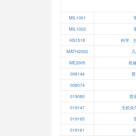
MIL1001
MIL1002
HS1518
科学、
MATH2002
几
ME2005
机
008144
普
008074
019080
普
019147
无机化
019165
019161