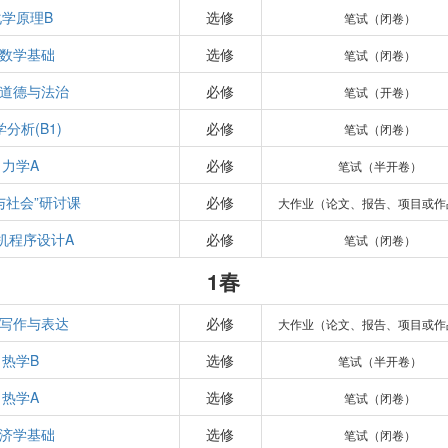
化学原理B
选修
笔试（闭卷）
数学基础
选修
笔试（闭卷）
道德与法治
必修
笔试（开卷）
分析(B1)
必修
笔试（闭卷）
力学A
必修
笔试（半开卷）
与社会”研讨课
必修
大作业（论文、报告、项目或作
机程序设计A
必修
笔试（闭卷）
1春
写作与表达
必修
大作业（论文、报告、项目或作
热学B
选修
笔试（半开卷）
热学A
选修
笔试（闭卷）
济学基础
选修
笔试（闭卷）