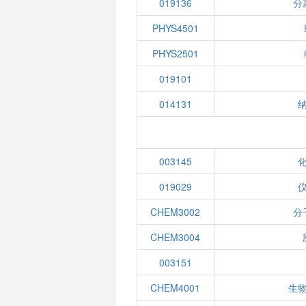
019136
分
PHYS4501
PHYS2501
019101
014131
003145
019029
CHEM3002
分
CHEM3004
003151
CHEM4001
生