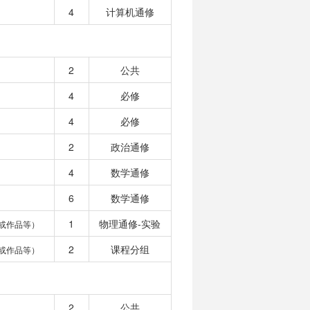
4
计算机通修
2
公共
4
必修
4
必修
2
政治通修
4
数学通修
6
数学通修
1
物理通修-实验
或作品等）
2
课程分组
或作品等）
2
公共