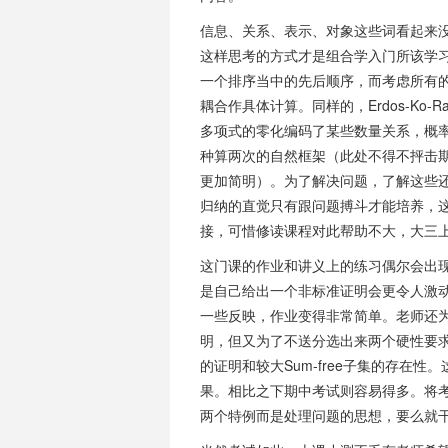
信息、关系、表示、对象这些词看起来
这样思考的方式才是组合学入门所该学习的
一个排序当中的先后顺序，而考虑所有
耦合作具体计算。同样的，Erdos-Ko
多项式的零化编码了某些数量关系，概
种算两次的自然框架（此处不得不抨击期末
更加简明）。为了解决问题，了解这些
归纳的直觉只有跟问题搏斗才能培养，
接，可惜修读课程对此帮助不大，大三
这门课的作业和讲义上的练习偶尔会出现
是自己给出一个非标准证明会更令人激
一些反映，作业变得非常简单。老师还
明，但又为了不送分选出来两个硬性要求背诵
的证明和较大Sum-free子集的存在
果。相比之下期中考试则容易得多。将
两个特例而是处理问题的思想，要么就