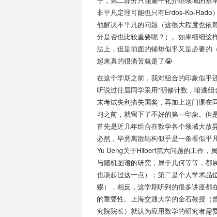
子，第二部分只能扁平化介绍领域的基本概念和基
非平凡定理可能也只有Erdos-Ko-R
他解决不平凡的问题（这很大程度也依
分是否也比较重要呢？）。如果细细这
法上，但是前面的铺垫似乎又是必要的
起来真的很痛苦就是了😭
在这个学期之前，我对组合的印象似乎
听说过往届同学采用“明修计数，暗逃组
末考试失利痛失国奖，再加上这门课在
习之前，就留下了不好的第一印象。但
首先是近几年组合在数学各个领域大放异彩
必然，毕竟离散结构似乎是一条看似平
Yu Deng关于Hilbert第六问题的工作
与随机图谱的研究，属于几何等等，都展
也谈起过这一点）；第二是个人学术品
赐），相反，这学期听到的很多讲座都在强调组合、概率
的重要性。上海交通大学的金石教授（曾任
究院院长）就认为应用数学的研究者需要积