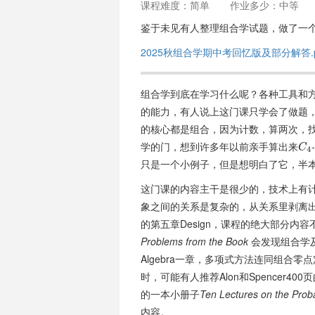
课程难度：简单
作业多少：中等
鉴于未见有人整理组合学试题，做了一
2025秋组合学期中考回忆版及部分解答.p
组合学到底在学习什么呢？各种工具和
的能力，有人说上这门课只学会了做题
的核心都是组合，因为计数，算两次，
学的门，想到许多年以前亲手算出来
C
4
只是一个小例子，但是想明白了它，半
这门课的内容主干是很少的，技术上有
象之间的关系是复杂的，从关系里剥离
的第五章Design，课程的绝大部分
Problems from the Book
会发现组合学及
Algebra一章，多项式方法连同组合
时，可能有人推荐Alon和Spencer40
的一本小册子
Ten Lectures on the Proba
内容。