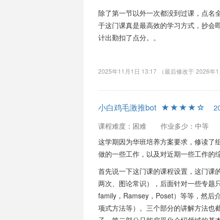
除了第一节以外一次都没到过课，点名
于这门课真是最高效的学习方式，抄会即
计出勤扣了点分。。
2025年11月1日 13:17
（最后修改于
2026年1
小白鸡毛激推bot
2
课程难度：困难
作业多少：中等
这学期因为华班培养方案要求，修读了
做的一些工作，以及对近期一些工作的
首先说一下这门课的课程设置，这门课
两次、图论常识），后面针对一些专题只进行了扁
family，Ramsey，Poset）等
项式方法等）。三个部分的讲解方法也