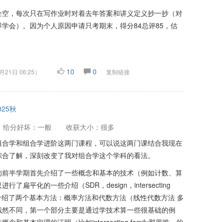
全空，每次只在写作业时对着去年答案和讲义定义抄一抄（对
学会）。因为个人原因申请只考期末，得分84总评85，估
10
0
月21日 06:25
）
复制链接
025秋
给分好坏：一般
收获大小：很多
组合学和组合学进阶这两门课程，可以说这两门课结合我现在
综合了解，深刻改变了我对组合学这个学科的看法。
的前半学期首先介绍了一些概念和基本的技术（例如计数、算
平化的一些介绍（SDR，design，intersecting
等，然后介绍了两个基本方法：概率方法和代数方法（线性代数方法 多
截然不同，第一个部分主要是通过学技术算一些很基础的例