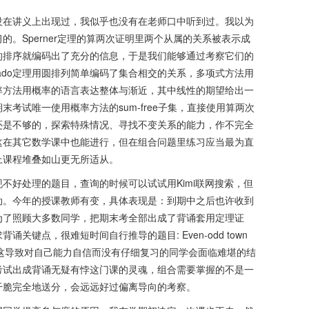
没在讲义上出现过，我似乎也没有在老师口中听到过。我以为
。Sperner定理的算两次证明里两个从属的关系被表示成
的排序就编码出了充分的信息，于是我们能够通过考察它们的
-Rado定理用圆排列简单编码了集合相交的关系，多项式方法用
率方法用概率的语言表达整体与渐近，其中线性的期望给出一
考试唯一使用概率方法的sum-free子集，直接使用算两次
还是不够的，探索特殊情况、寻找不变关系的能力，作不完全
这在其它数学课中也能进行，但在组合问题里练习应当最为直
上课程堆叠如山更无所适从。
不好处理的题目，查询的时候可以试试用Kimi联网搜索，但
动。今年的授课教师有变，具体表现是：到期中之后也许收到
为了照顾大多数同学，把期末考全部出成了背诵套用定理证
关键点，很难短时间自行推导的题目: Even-odd town
性。这导致对自己能力自信而没有仔细复习的同学会面临难堪的结
考试出成背诵无疑有悖这门课的灵魂，组合需要掌握的不是一
干脆完全地送分，会远远好过偏离导向的考察。