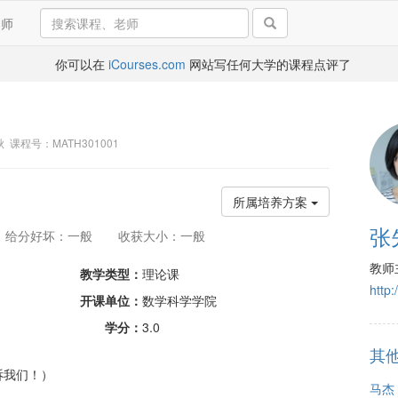
导师
你可以在
iCourses.com
网站写任何大学的课程点评了
17秋 课程号：MATH301001
所属培养方案
张
给分好坏：一般
收获大小：一般
教师
教学类型：
理论课
http:
开课单位：
数学科学学院
学分：
3.0
其
诉我们！）
马杰