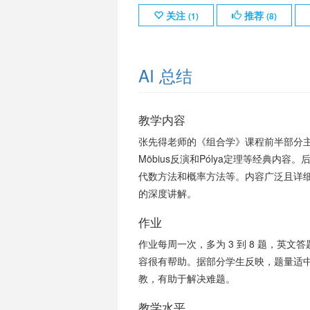
关注
推荐
(
1
)
(
8
)
AI 总结
教学内容
张先得老师的《组合学》课程前半部分
Möbius反演和Pólya定理等经典
代数方法和概率方法等。内容广泛且详
的深度讲解。
作业
作业每周一次，多为 3 到 8 题，英
容很有帮助。据部分学生反映，题量适
教，有助于解决难题。
教学水平