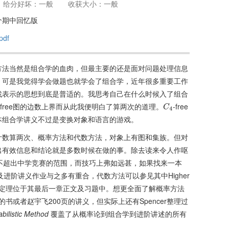
给分好坏：一般
收获大小：一般
个期中回忆版
df
方法当然是组合学的血肉，但最主要的还是面对问题处理信息
，可是我觉得学会做题也就学会了组合学，近年很多重要工作
找表示的思想到底是普适的。我思考自己在什么时候入了组合
-free图的边数上界而从此我便明白了算两次的道理。
-free
C
4
本组合学讲义不过是变换对象和语言的游戏。
计数算两次、概率方法和代数方法，对象上有图和集族。但对
出有效信息和结论就是多数时候在做的事。除去读来令人作呕
内容不超出中学竞赛的范围，而技巧上弗如远甚，如果找来一本
进阶讲义作业与之多有重合，代数方法可以参见其中Higher
零点定理位于其最后一章正文及习题中。想更全面了解概率方法
0页的书或者赵宇飞200页的讲义，但实际上还有Spencer整理过
bilistic Method
覆盖了从概率论到组合学到进阶讲述的所有