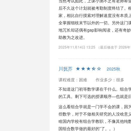
当然考试如此，上课小测不乏有老师希
后不久这个计划就被考勤制度终结了。
家，相比自行摸索对理解速度没有本质
全掌握细枝末节以外的一切。另外这门
地冗长却还偶有gap影响阅读，还有奇妙
助教为之改进。
2025年11月14日 13:25
（最后修改于
2026年
川抚芥
2025秋
课程难度：困难
作业多少：很多
不知道这门初等数学课在干什么。组合
的工具。剩下可选的授课顺序—也就是目
这么看组合学就是一门学不会的课，因
些数学，对于不做相关研究的人没啥意
啥国内学校有组合学教职，不像其他纯数
国组合数学做的最好的”了。。）