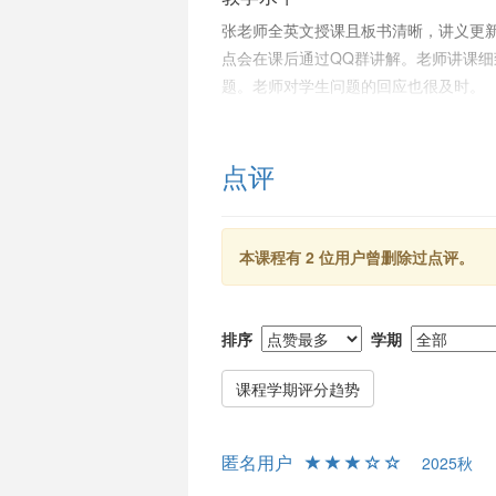
张老师全英文授课且板书清晰，讲义更
点会在课后通过QQ群讲解。老师讲课
题。老师对学生问题的回应也很及时。
考试与给分
期中、期末考试难度适中，需认真掌握课
点评
待。给分方面比较严格，部分学生反映
总评调整较多。
本课程有 2 位用户曾删除过点评。
总结
张先得老师的《组合学》课程内容丰富
结合。作业量较大且难度较高，但有助
排序
学期
重要。虽然给分严格，但认真投入学习
前试听几节课以确保适应。
课程学期评分趋势
匿名用户
2025秋