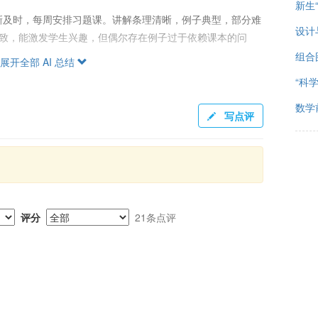
新生
新及时，每周安排习题课。讲解条理清晰，例子典型，部分难
设计
细致，能激发学生兴趣，但偶尔存在例子过于依赖课本的问
组合
展开全部 AI 总结
“科
堂内容，其中偶尔会出难题。作业占总评30%，需认真对
数学
写点评
调分幅度较小，优秀率较低，但也有实例显示，最终成绩根据
且综合，适合作为组合学的入门课程，同时注重实践和理论的
于深入理解课程内容。考试注重基本概念和应用，过程分较为
评分
21条点评
能得到不少收获。建议大二有余力的同学选修此课，并在选择