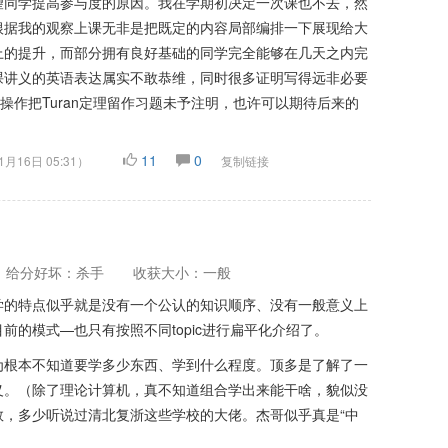
望同学提高参与度的原因。我在学期初决定一次课也不去，然
根据我的观察上课无非是把既定的内容局部编排一下展现给大
上的提升，而部分拥有良好基础的同学完全能够在几天之内完
课讲义的英语表达属实不敢恭维，同时很多证明写得远非必要
操作把Turan定理留作习题未予注明，也许可以期待后来的
11
0
1月16日 05:31
）
复制链接
给分好坏：杀手
收获大小：一般
学的特点似乎就是没有一个公认的知识顺序、没有一般意义上
前的模式—也只有按照不同topic进行扁平化介绍了。
为根本不知道要学多少东西、学到什么程度。顶多是了解了一
义。（除了理论计算机，真不知道组合学出来能干啥，貌似没
，多少听说过清北复浙这些学校的大佬。杰哥似乎真是“中