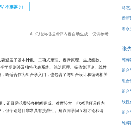
不推荐
(
1
)
马杰
侯新
潘永
AI 总结为根据点评内容自动生成，仅供参考
张
纯粹
主要涵盖了基本计数、二项式定理、容斥原理、生成函数、
内容。后半学期则涉及独特代表系统、鸽笼原理、极值集理论、线性
组合
细，既适合作为组合学入门，也包含了与组合设计和编码相关
组合
组合
线性代
文答题，题目需花费较多时间完成。难度较大，但对理解课程内
中，但个别题目非常具有挑战性。建议同学间互相讨论和请
组合
纯粹