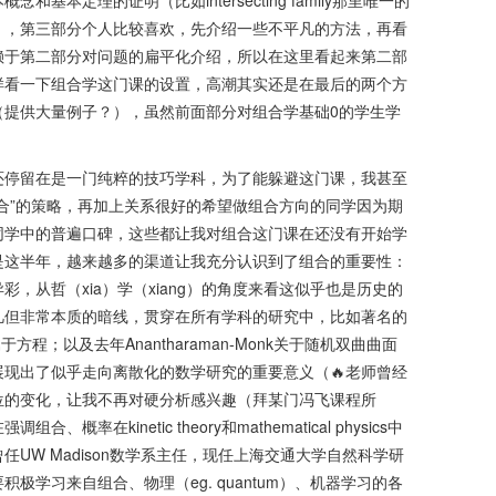
本定理的证明（比如intersecting family那里唯一的
ado），第三部分个人比较喜欢，先介绍一些不平凡的方法，再看
赖于第二部分对问题的扁平化介绍，所以在这里看起来第二部
样看一下组合学这门课的设置，高潮其实还是在最后的两个方
（提供大量例子？），虽然前面部分对组合学基础0的学生学
还停留在是一门纯粹的技巧学科，为了能躲避这门课，我甚至
合”的策略，再加上关系很好的希望做组合方向的同学因为期
同学中的普遍口碑，这些都让我对组合这门课在还没有开始学
是这半年，越来越多的渠道让我充分认识到了组合的重要性：
，从哲（xia）学（xiang）的角度来看这似乎也是历史的
凡但非常本质的暗线，贯穿在所有学科的研究中，比如著名的
，属于方程；以及去年Anantharaman-Monk关于随机双曲曲面
现出了似乎走向离散化的数学研究的重要意义（🔥老师曾经
位的变化，让我不再对硬分析感兴趣（拜某门冯飞课程所
在kinetic theory和mathematical physics中
UW Madison数学系主任，现任上海交通大学自然科学研
极学习来自组合、物理（eg. quantum）、机器学习的各