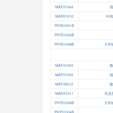
MATH1004
线
MARX1010
中
PHYS1001B
PHYS1002B
PHYS1008B
大学
MATH1003
数
MATH1005
线
MATH3012
MARX1011
马克
PHYS1009B
大学
PHYS1004B