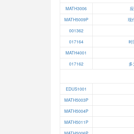
MATH3006
MATH5009P
现
001362
017164
时
MATH4001
017162
多
EDUS1001
MATH5003P
MATH5004P
MATH5011P
MATH5006P