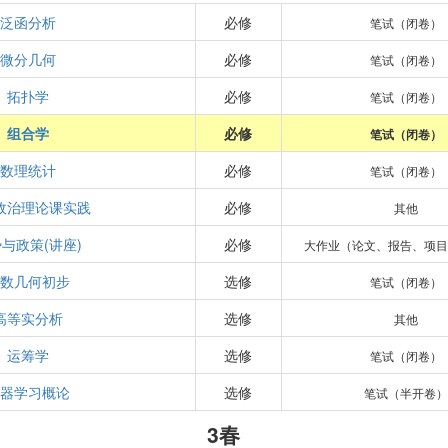
泛函分析
必修
笔试（闭卷）
微分几何
必修
笔试（闭卷）
拓扑学
必修
笔试（闭卷）
组合学
必修
笔试（闭卷）
数理统计
必修
笔试（闭卷）
政治理论课实践
必修
其他
与政策(讲座)
必修
大作业（论文、报告、项目
代数几何初步
选修
笔试（闭卷）
高等实分析
选修
其他
运筹学
选修
笔试（闭卷）
机器学习概论
选修
笔试（半开卷）
3春