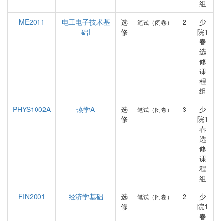
组
ME2011
电工电子技术基
选
2
少
笔试（闭卷）
础I
修
院1
春
选
修
课
程
组
PHYS1002A
热学A
选
3
少
笔试（闭卷）
修
院1
春
选
修
课
程
组
FIN2001
经济学基础
选
2
少
笔试（闭卷）
修
院1
春