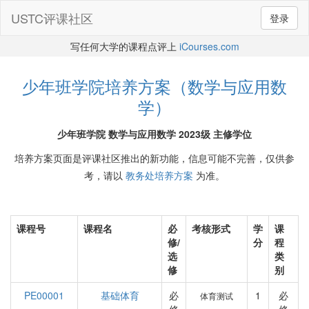
USTC评课社区
登录
写任何大学的课程点评上
iCourses.com
少年班学院培养方案（数学与应用数
学）
少年班学院 数学与应用数学 2023级 主修学位
培养方案页面是评课社区推出的新功能，信息可能不完善，仅供参
考，请以
教务处培养方案
为准。
课程号
课程名
必
考核形式
学
课
修/
分
程
选
类
修
别
PE00001
基础体育
必
1
必
体育测试