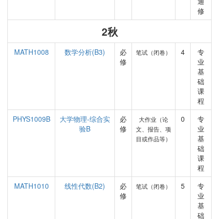
通
修
2秋
MATH1008
数学分析(B3)
必
4
专
笔试（闭卷）
修
业
基
础
课
程
PHYS1009B
大学物理-综合实
必
0
专
大作业（论
验B
修
业
文、报告、项
基
目或作品等）
础
课
程
MATH1010
线性代数(B2)
必
5
专
笔试（闭卷）
修
业
基
础