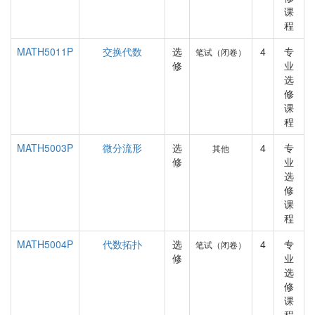
课
程
MATH5011P
交换代数
选
4
专
笔试（闭卷）
修
业
选
修
课
程
MATH5003P
微分流形
选
4
专
其他
修
业
选
修
课
程
MATH5004P
代数拓扑
选
4
专
笔试（闭卷）
修
业
选
修
课
程