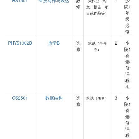
HS1501
科技写作与表达
必
1
少
大作业（论
修
院1
文、报告、项
年
目或作品等）
级
必
修
PHYS1002B
热学B
选
2
少
笔试（半开
修
院1
卷）
春
选
修
课
程
组
CS2501
数据结构
选
3
少
笔试（闭卷）
修
院1
春
选
修
课
程