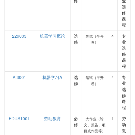
修
业
选
修
课
程
229003
机器学习概论
选
4
专
笔试（半开
修
业
卷）
选
修
课
程
AI3001
机器学习A
选
4
专
笔试（半开
修
业
卷）
选
修
课
程
EDUS1001
劳动教育
必
1
劳
大作业（论
修
动
文、报告、项
教
目或作品等）