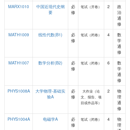
MARX1010
中国近现代史纲
必
2
政
笔试（开卷）
要
修
治
通
修
MATH1009
线性代数(B1)
必
4
数
笔试（闭卷）
修
学
通
修
MATH1007
数学分析(B2)
必
6
数
笔试（闭卷）
修
学
通
修
PHYS1008A
大学物理-基础实
必
2
物
大作业（论
验A
修
理
文、报告、项
通
目或作品等）
修
PHYS1004A
电磁学A
必
4
物
笔试（闭卷）
修
理