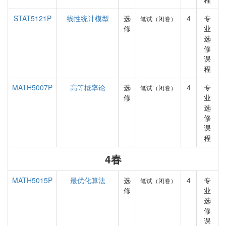
STAT5121P
线性统计模型
选
4
专
笔试（闭卷）
修
业
选
修
课
程
MATH5007P
高等概率论
选
4
专
笔试（闭卷）
修
业
选
修
课
程
4春
MATH5015P
最优化算法
选
4
专
笔试（闭卷）
修
业
选
修
课