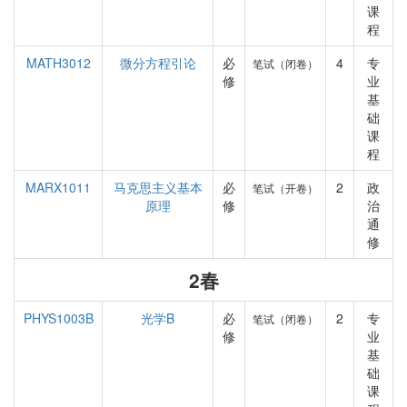
课
程
MATH3012
微分方程引论
必
4
专
笔试（闭卷）
修
业
基
础
课
程
MARX1011
马克思主义基本
必
2
政
笔试（开卷）
原理
修
治
通
修
2春
PHYS1003B
光学B
必
2
专
笔试（闭卷）
修
业
基
础
课