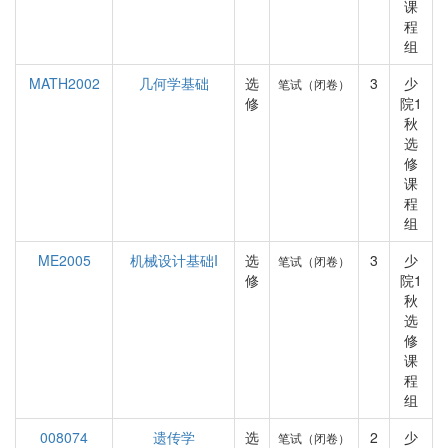
课
程
组
MATH2002
几何学基础
选
3
少
笔试（闭卷）
修
院1
秋
选
修
课
程
组
ME2005
机械设计基础I
选
3
少
笔试（闭卷）
修
院1
秋
选
修
课
程
组
008074
遗传学
选
2
少
笔试（闭卷）