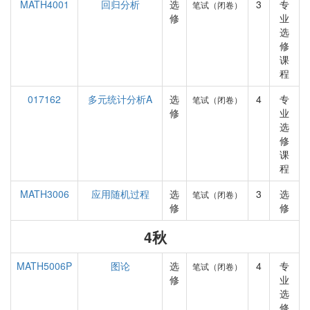
MATH4001
回归分析
选
3
专
笔试（闭卷）
修
业
选
修
课
程
017162
多元统计分析A
选
4
专
笔试（闭卷）
修
业
选
修
课
程
MATH3006
应用随机过程
选
3
选
笔试（闭卷）
修
修
4秋
MATH5006P
图论
选
4
专
笔试（闭卷）
修
业
选
修