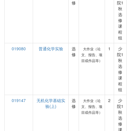
修
院1
秋
选
修
课
程
组
019080
普通化学实验
选
1
少
大作业（论
修
院1
文、报告、项
秋
目或作品等）
选
修
课
程
组
019147
无机化学基础实
选
2
少
大作业（论
验(上)
修
院1
文、报告、项
秋
目或作品等）
选
修
课