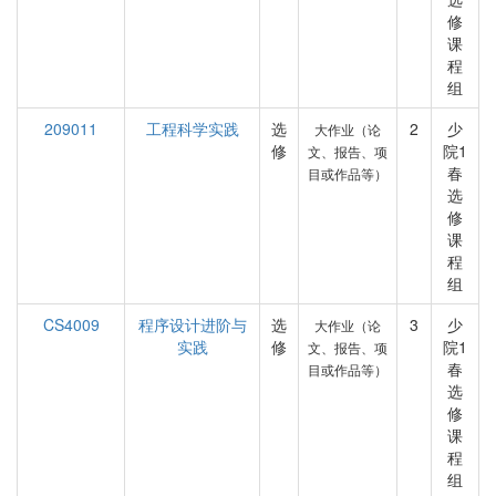
修
课
程
组
209011
工程科学实践
选
2
少
大作业（论
修
院1
文、报告、项
春
目或作品等）
选
修
课
程
组
CS4009
程序设计进阶与
选
3
少
大作业（论
实践
修
院1
文、报告、项
春
目或作品等）
选
修
课
程
组