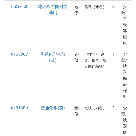
ESS2006
地球和空间科学
选
2
少
笔试（开卷）
基础
修
院1
年
级
导
论
课
019080e
普通化学实验
选
1
少
大作业（论
(英)
修
院1
文、报告、项
秋
目或作品等）
选
修
课
程
组
019165e
普通化学(英)
选
2
少
笔试（闭卷）
修
院1
秋
选
修