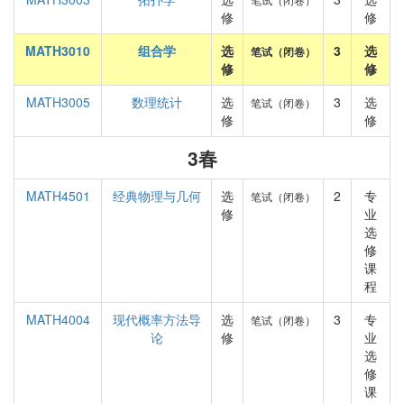
修
修
MATH3010
组合学
选
3
选
笔试（闭卷）
修
修
MATH3005
数理统计
选
3
选
笔试（闭卷）
修
修
3春
MATH4501
经典物理与几何
选
2
专
笔试（闭卷）
修
业
选
修
课
程
MATH4004
现代概率方法导
选
3
专
笔试（闭卷）
论
修
业
选
修
课