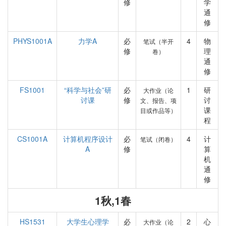
修
学
通
修
PHYS1001A
力学A
必
4
物
笔试（半开
修
理
卷）
通
修
FS1001
“科学与社会”研
必
1
研
大作业（论
讨课
修
讨
文、报告、项
课
目或作品等）
程
CS1001A
计算机程序设计
必
4
计
笔试（闭卷）
A
修
算
机
通
修
1秋,1春
HS1531
大学生心理学
必
2
心
大作业（论