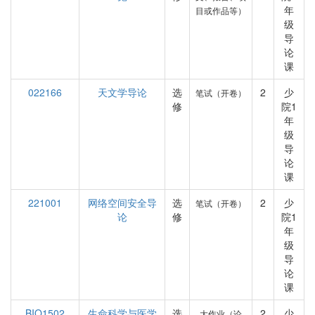
年
目或作品等）
级
导
论
课
022166
天文学导论
选
2
少
笔试（开卷）
修
院1
年
级
导
论
课
221001
网络空间安全导
选
2
少
笔试（开卷）
论
修
院1
年
级
导
论
课
BIO1502
生命科学与医学
选
2
少
大作业（论