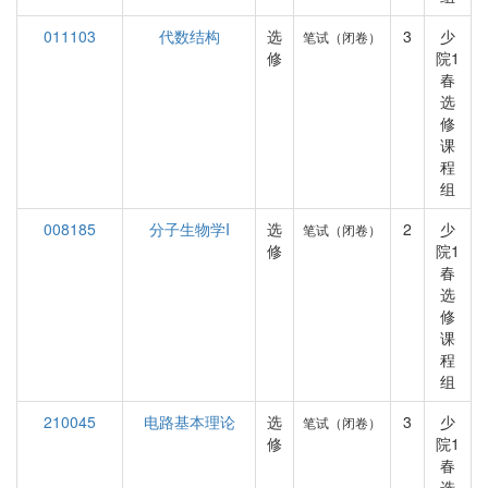
011103
代数结构
选
3
少
笔试（闭卷）
修
院1
春
选
修
课
程
组
008185
分子生物学I
选
2
少
笔试（闭卷）
修
院1
春
选
修
课
程
组
210045
电路基本理论
选
3
少
笔试（闭卷）
修
院1
春
选