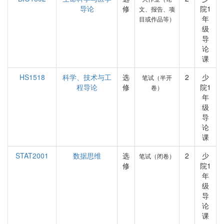
导论
修
院1
文、报告、项
年
目或作品等）
级
导
论
课
HS1518
科学、技术与工
选
2
少
笔试（半开
程导论
修
院1
卷）
年
级
导
论
课
STAT2001
数据思维
选
2
少
笔试（闭卷）
修
院1
年
级
导
论
课