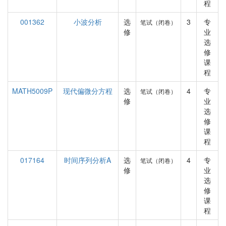
程
001362
小波分析
选
3
专
笔试（闭卷）
修
业
选
修
课
程
MATH5009P
现代偏微分方程
选
4
专
笔试（闭卷）
修
业
选
修
课
程
017164
时间序列分析A
选
4
专
笔试（闭卷）
修
业
选
修
课
程