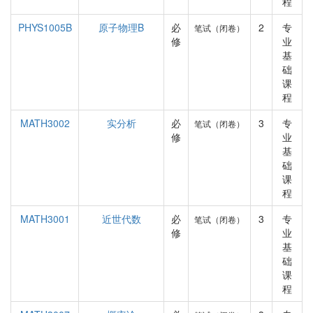
程
PHYS1005B
原子物理B
必
2
专
笔试（闭卷）
修
业
基
础
课
程
MATH3002
实分析
必
3
专
笔试（闭卷）
修
业
基
础
课
程
MATH3001
近世代数
必
3
专
笔试（闭卷）
修
业
基
础
课
程