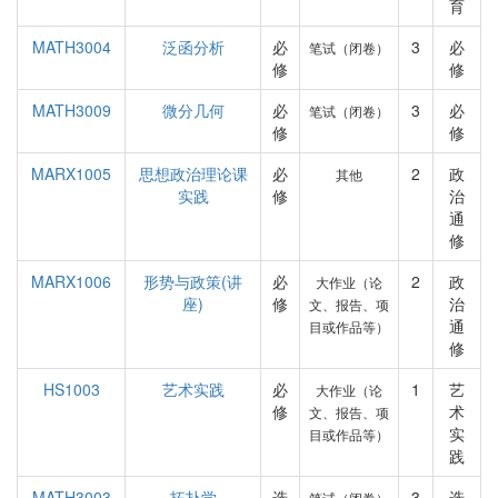
育
MATH3004
泛函分析
必
3
必
笔试（闭卷）
修
修
MATH3009
微分几何
必
3
必
笔试（闭卷）
修
修
MARX1005
思想政治理论课
必
2
政
其他
实践
修
治
通
修
MARX1006
形势与政策(讲
必
2
政
大作业（论
座)
修
治
文、报告、项
通
目或作品等）
修
HS1003
艺术实践
必
1
艺
大作业（论
修
术
文、报告、项
实
目或作品等）
践
MATH3003
拓扑学
选
3
选
笔试（闭卷）