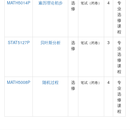
MATH5014P
遍历理论初步
选
4
专
笔试（闭卷）
修
业
选
修
课
程
STAT5127P
贝叶斯分析
选
3
专
笔试（闭卷）
修
业
选
修
课
程
MATH5008P
随机过程
选
4
专
笔试（闭卷）
修
业
选
修
课
程