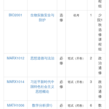
程
组
BIO2001
生物实验安全与
选
1
少
机考
防护
修
院1
秋
选
修
课
程
组
MARX1012
思想道德与法治
必
2
政
笔试（开卷）
修
治
通
修
MARX1014
习近平新时代中
必
3
政
笔试（开卷）
国特色社会主义
修
治
思想概论
通
修
MATH1006
数学分析(B1)
必
6
数
笔试（闭卷）