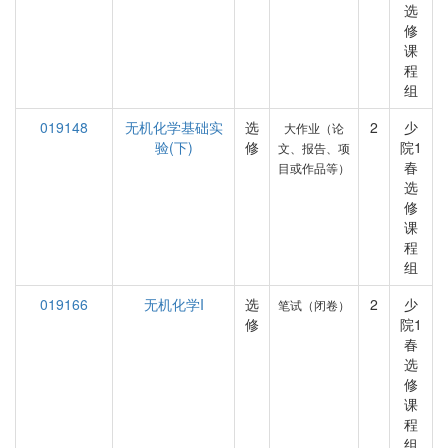
选
修
课
程
组
019148
无机化学基础实
选
2
少
大作业（论
验(下)
修
院1
文、报告、项
春
目或作品等）
选
修
课
程
组
019166
无机化学I
选
2
少
笔试（闭卷）
修
院1
春
选
修
课
程
组