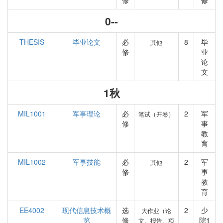
修
修
0--
THESIS
毕业论文
必
8
毕
其他
修
业
论
文
1秋
MIL1001
军事理论
必
2
军
笔试（开卷）
修
事
教
育
MIL1002
军事技能
必
2
军
其他
修
事
教
育
EE4002
现代信息技术概
选
2
少
大作业（论
览
修
院1
文、报告、项