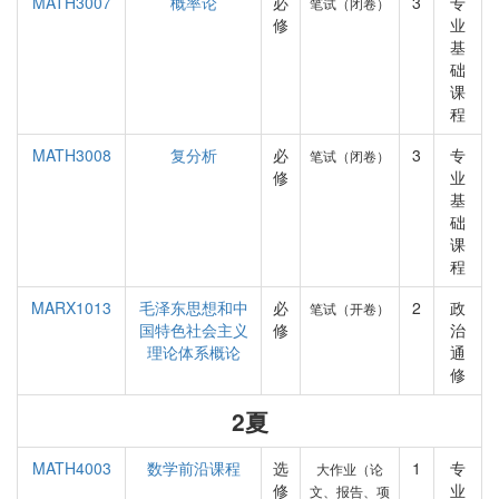
MATH3007
概率论
必
3
专
笔试（闭卷）
修
业
基
础
课
程
MATH3008
复分析
必
3
专
笔试（闭卷）
修
业
基
础
课
程
MARX1013
毛泽东思想和中
必
2
政
笔试（开卷）
国特色社会主义
修
治
理论体系概论
通
修
2夏
MATH4003
数学前沿课程
选
1
专
大作业（论
修
业
文、报告、项