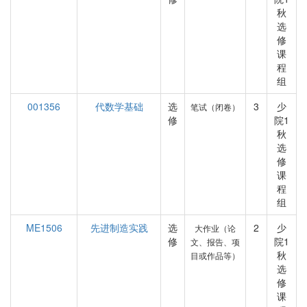
秋
选
修
课
程
组
001356
代数学基础
选
3
少
笔试（闭卷）
修
院1
秋
选
修
课
程
组
ME1506
先进制造实践
选
2
少
大作业（论
修
院1
文、报告、项
秋
目或作品等）
选
修
课