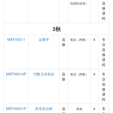
选
目或作品等）
修
课
程
3秋
MATH3011
运筹学
选
4
专
笔试（闭卷）
修
业
选
修
课
程
MATH5016P
代数几何初步
选
4
专
笔试（闭卷）
修
业
选
修
课
程
MATH5001P
高等实分析
选
4
专
其他