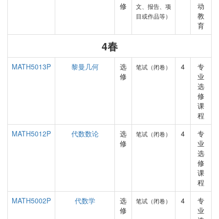
修
动
文、报告、项
教
目或作品等）
育
4春
MATH5013P
黎曼几何
选
4
专
笔试（闭卷）
修
业
选
修
课
程
MATH5012P
代数数论
选
4
专
笔试（闭卷）
修
业
选
修
课
程
MATH5002P
代数学
选
4
专
笔试（闭卷）
修
业