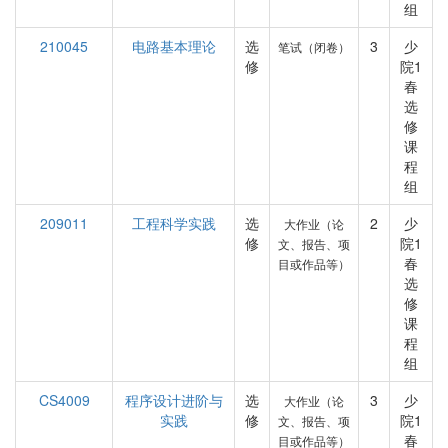
组
210045
电路基本理论
选
3
少
笔试（闭卷）
修
院1
春
选
修
课
程
组
209011
工程科学实践
选
2
少
大作业（论
修
院1
文、报告、项
春
目或作品等）
选
修
课
程
组
CS4009
程序设计进阶与
选
3
少
大作业（论
实践
修
院1
文、报告、项
春
目或作品等）