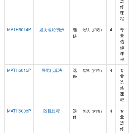
选
修
课
程
MATH5014P
遍历理论初步
选
4
专
笔试（闭卷）
修
业
选
修
课
程
MATH5015P
最优化算法
选
4
专
笔试（闭卷）
修
业
选
修
课
程
MATH5008P
随机过程
选
4
专
笔试（闭卷）
修
业
选
修