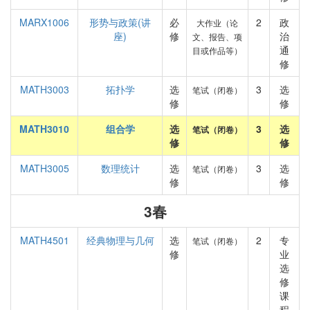
MARX1006
形势与政策(讲
必
2
政
大作业（论
座)
修
治
文、报告、项
通
目或作品等）
修
MATH3003
拓扑学
选
3
选
笔试（闭卷）
修
修
MATH3010
组合学
选
3
选
笔试（闭卷）
修
修
MATH3005
数理统计
选
3
选
笔试（闭卷）
修
修
3春
MATH4501
经典物理与几何
选
2
专
笔试（闭卷）
修
业
选
修
课
程