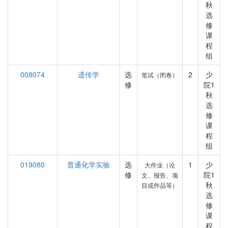
秋
选
修
课
程
组
008074
遗传学
选
2
少
笔试（闭卷）
修
院1
秋
选
修
课
程
组
019080
普通化学实验
选
1
少
大作业（论
修
院1
文、报告、项
秋
目或作品等）
选
修
课
程