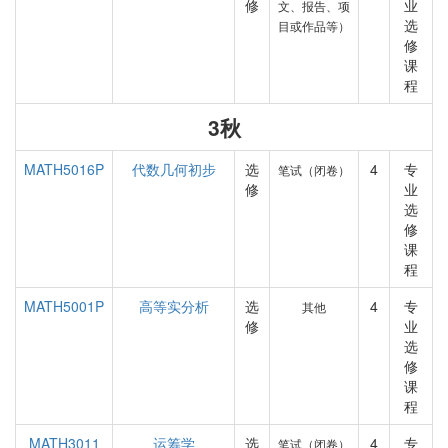
修
业
文、报告、项
选
目或作品等）
修
课
程
3秋
MATH5016P
代数几何初步
选
4
专
笔试（闭卷）
修
业
选
修
课
程
MATH5001P
高等实分析
选
4
专
其他
修
业
选
修
课
程
MATH3011
运筹学
选
4
专
笔试（闭卷）