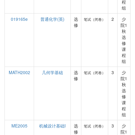
程
组
019165e
普通化学(英)
选
2
少
笔试（闭卷）
修
院1
秋
选
修
课
程
组
MATH2002
几何学基础
选
3
少
笔试（闭卷）
修
院1
秋
选
修
课
程
组
ME2005
机械设计基础I
选
3
少
笔试（闭卷）
修
院1