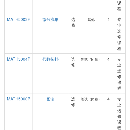
课
程
MATH5003P
微分流形
选
4
专
其他
修
业
选
修
课
程
MATH5004P
代数拓扑
选
4
专
笔试（闭卷）
修
业
选
修
课
程
MATH5006P
图论
选
4
专
笔试（闭卷）
修
业
选
修
课
程