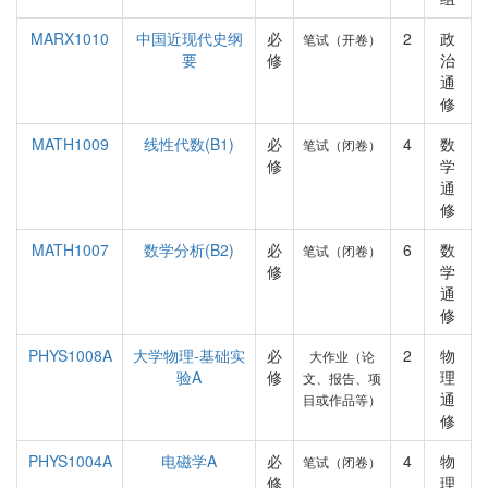
MARX1010
中国近现代史纲
必
2
政
笔试（开卷）
要
修
治
通
修
MATH1009
线性代数(B1)
必
4
数
笔试（闭卷）
修
学
通
修
MATH1007
数学分析(B2)
必
6
数
笔试（闭卷）
修
学
通
修
PHYS1008A
大学物理-基础实
必
2
物
大作业（论
验A
修
理
文、报告、项
通
目或作品等）
修
PHYS1004A
电磁学A
必
4
物
笔试（闭卷）
修
理