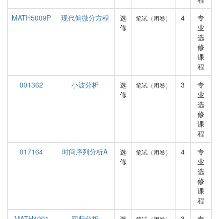
MATH5009P
现代偏微分方程
选
4
专
笔试（闭卷）
修
业
选
修
课
程
001362
小波分析
选
3
专
笔试（闭卷）
修
业
选
修
课
程
017164
时间序列分析A
选
4
专
笔试（闭卷）
修
业
选
修
课
程
MATH4001
回归分析
选
3
专
笔试（闭卷）