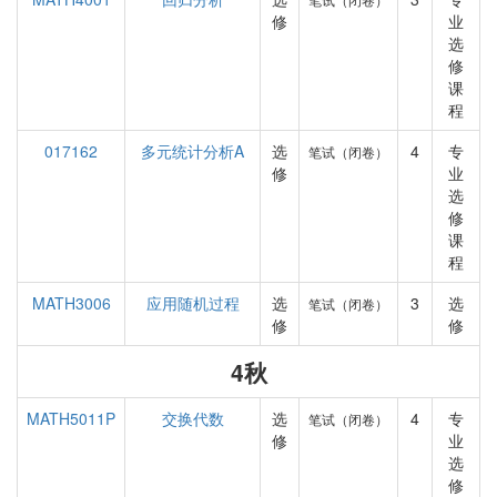
修
业
选
修
课
程
017162
多元统计分析A
选
4
专
笔试（闭卷）
修
业
选
修
课
程
MATH3006
应用随机过程
选
3
选
笔试（闭卷）
修
修
4秋
MATH5011P
交换代数
选
4
专
笔试（闭卷）
修
业
选
修