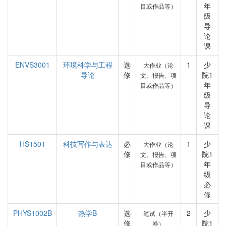
年
目或作品等）
级
导
论
课
ENVS3001
环境科学与工程
选
1
少
大作业（论
导论
修
院1
文、报告、项
年
目或作品等）
级
导
论
课
HS1501
科技写作与表达
必
1
少
大作业（论
修
院1
文、报告、项
年
目或作品等）
级
必
修
PHYS1002B
热学B
选
2
少
笔试（半开
修
院1
卷）