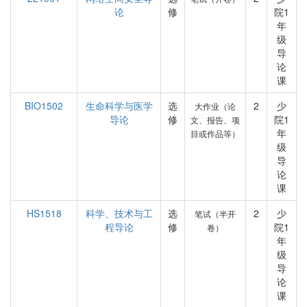
论
修
院1
年
级
导
论
课
BIO1502
生命科学与医学
选
2
少
大作业（论
导论
修
院1
文、报告、项
年
目或作品等）
级
导
论
课
HS1518
科学、技术与工
选
2
少
笔试（半开
程导论
修
院1
卷）
年
级
导
论
课