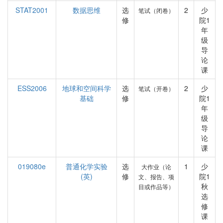
STAT2001
数据思维
选
2
少
笔试（闭卷）
修
院1
年
级
导
论
课
ESS2006
地球和空间科学
选
2
少
笔试（开卷）
基础
修
院1
年
级
导
论
课
019080e
普通化学实验
选
1
少
大作业（论
(英)
修
院1
文、报告、项
秋
目或作品等）
选
修
课