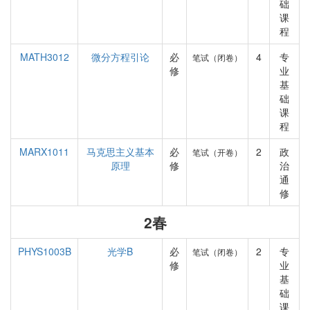
础
课
程
MATH3012
微分方程引论
必
4
专
笔试（闭卷）
修
业
基
础
课
程
MARX1011
马克思主义基本
必
2
政
笔试（开卷）
原理
修
治
通
修
2春
PHYS1003B
光学B
必
2
专
笔试（闭卷）
修
业
基
础
课