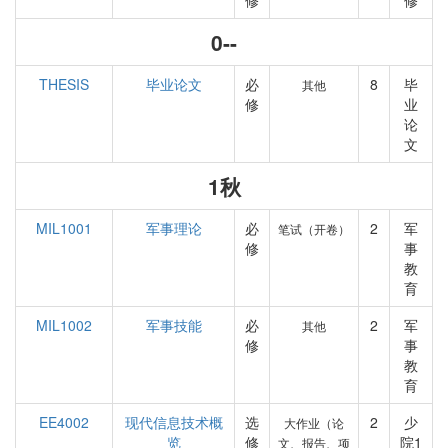
修
修
0--
THESIS
毕业论文
必
8
毕
其他
修
业
论
文
1秋
MIL1001
军事理论
必
2
军
笔试（开卷）
修
事
教
育
MIL1002
军事技能
必
2
军
其他
修
事
教
育
EE4002
现代信息技术概
选
2
少
大作业（论
览
修
院1
文、报告、项