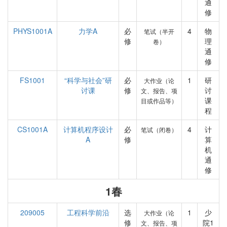
通
修
PHYS1001A
力学A
必
4
物
笔试（半开
修
理
卷）
通
修
FS1001
“科学与社会”研
必
1
研
大作业（论
讨课
修
讨
文、报告、项
课
目或作品等）
程
CS1001A
计算机程序设计
必
4
计
笔试（闭卷）
A
修
算
机
通
修
1春
209005
工程科学前沿
选
1
少
大作业（论
修
院1
文、报告、项