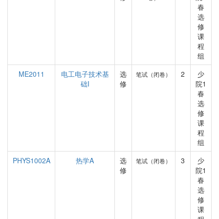
春
选
修
课
程
组
ME2011
电工电子技术基
选
2
少
笔试（闭卷）
础I
修
院1
春
选
修
课
程
组
PHYS1002A
热学A
选
3
少
笔试（闭卷）
修
院1
春
选
修
课