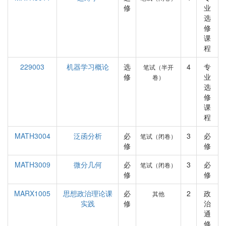
修
业
选
修
课
程
229003
机器学习概论
选
4
专
笔试（半开
修
业
卷）
选
修
课
程
MATH3004
泛函分析
必
3
必
笔试（闭卷）
修
修
MATH3009
微分几何
必
3
必
笔试（闭卷）
修
修
MARX1005
思想政治理论课
必
2
政
其他
实践
修
治
通
修