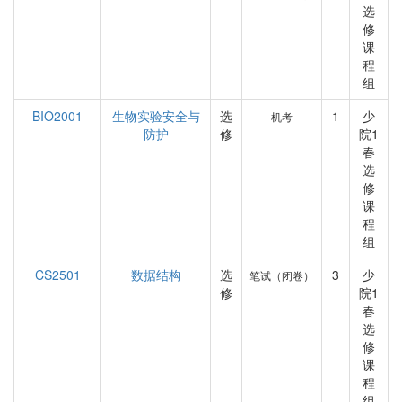
选
修
课
程
组
BIO2001
生物实验安全与
选
1
少
机考
防护
修
院1
春
选
修
课
程
组
CS2501
数据结构
选
3
少
笔试（闭卷）
修
院1
春
选
修
课
程
组