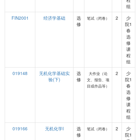
程
组
FIN2001
经济学基础
选
2
少
笔试（闭卷）
修
院1
春
选
修
课
程
组
019148
无机化学基础实
选
2
少
大作业（论
验(下)
修
院1
文、报告、项
春
目或作品等）
选
修
课
程
组
019166
无机化学I
选
2
少
笔试（闭卷）
修
院1