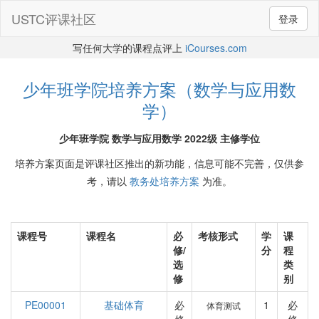
USTC评课社区
登录
写任何大学的课程点评上
iCourses.com
少年班学院培养方案（数学与应用数
学）
少年班学院 数学与应用数学 2022级 主修学位
培养方案页面是评课社区推出的新功能，信息可能不完善，仅供参
考，请以
教务处培养方案
为准。
课程号
课程名
必
考核形式
学
课
修/
分
程
选
类
修
别
PE00001
基础体育
必
1
必
体育测试