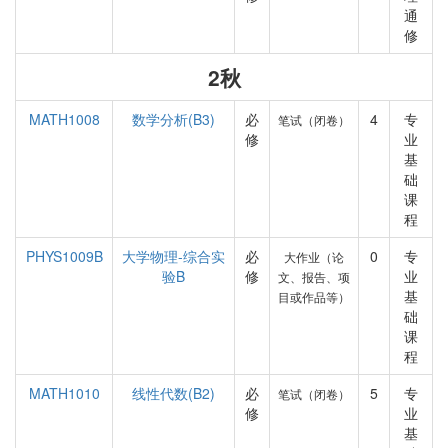
通
修
2秋
MATH1008
数学分析(B3)
必
4
专
笔试（闭卷）
修
业
基
础
课
程
PHYS1009B
大学物理-综合实
必
0
专
大作业（论
验B
修
业
文、报告、项
基
目或作品等）
础
课
程
MATH1010
线性代数(B2)
必
5
专
笔试（闭卷）
修
业
基