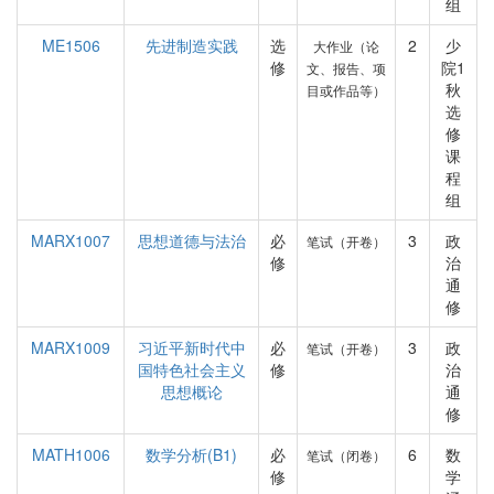
组
ME1506
先进制造实践
选
2
少
大作业（论
修
院1
文、报告、项
秋
目或作品等）
选
修
课
程
组
MARX1007
思想道德与法治
必
3
政
笔试（开卷）
修
治
通
修
MARX1009
习近平新时代中
必
3
政
笔试（开卷）
国特色社会主义
修
治
思想概论
通
修
MATH1006
数学分析(B1)
必
6
数
笔试（闭卷）
修
学