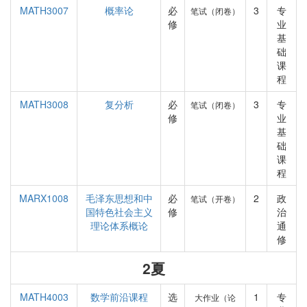
MATH3007
概率论
必
3
专
笔试（闭卷）
修
业
基
础
课
程
MATH3008
复分析
必
3
专
笔试（闭卷）
修
业
基
础
课
程
MARX1008
毛泽东思想和中
必
2
政
笔试（开卷）
国特色社会主义
修
治
理论体系概论
通
修
2夏
MATH4003
数学前沿课程
选
1
专
大作业（论