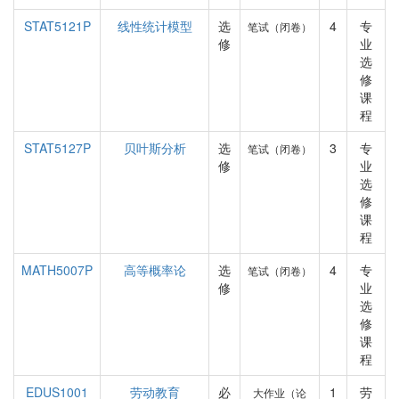
STAT5121P
线性统计模型
选
4
专
笔试（闭卷）
修
业
选
修
课
程
STAT5127P
贝叶斯分析
选
3
专
笔试（闭卷）
修
业
选
修
课
程
MATH5007P
高等概率论
选
4
专
笔试（闭卷）
修
业
选
修
课
程
EDUS1001
劳动教育
必
1
劳
大作业（论