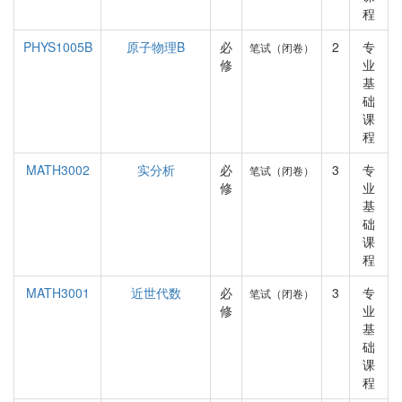
程
PHYS1005B
原子物理B
必
2
专
笔试（闭卷）
修
业
基
础
课
程
MATH3002
实分析
必
3
专
笔试（闭卷）
修
业
基
础
课
程
MATH3001
近世代数
必
3
专
笔试（闭卷）
修
业
基
础
课
程