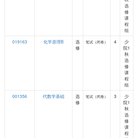
选
修
课
程
组
019163
化学原理B
选
4
少
笔试（闭卷）
修
院1
秋
选
修
课
程
组
001356
代数学基础
选
3
少
笔试（闭卷）
修
院1
秋
选
修
课
程