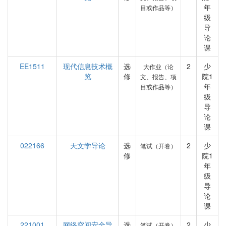
年
目或作品等）
级
导
论
课
EE1511
现代信息技术概
选
2
少
大作业（论
览
修
院1
文、报告、项
年
目或作品等）
级
导
论
课
022166
天文学导论
选
2
少
笔试（开卷）
修
院1
年
级
导
论
课
221001
网络空间安全导
选
2
少
笔试（开卷）