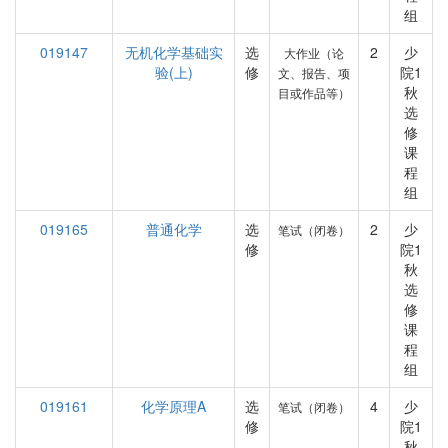
组
019147
无机化学基础实
选
2
少
大作业（论
验(上)
修
院1
文、报告、项
秋
目或作品等）
选
修
课
程
组
019165
普通化学
选
2
少
笔试（闭卷）
修
院1
秋
选
修
课
程
组
019161
化学原理A
选
4
少
笔试（闭卷）
修
院1
秋