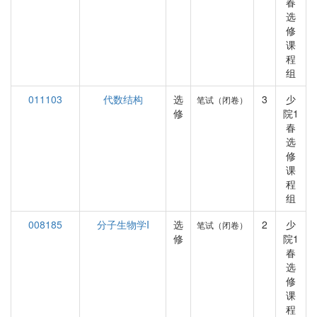
春
选
修
课
程
组
011103
代数结构
选
3
少
笔试（闭卷）
修
院1
春
选
修
课
程
组
008185
分子生物学I
选
2
少
笔试（闭卷）
修
院1
春
选
修
课
程