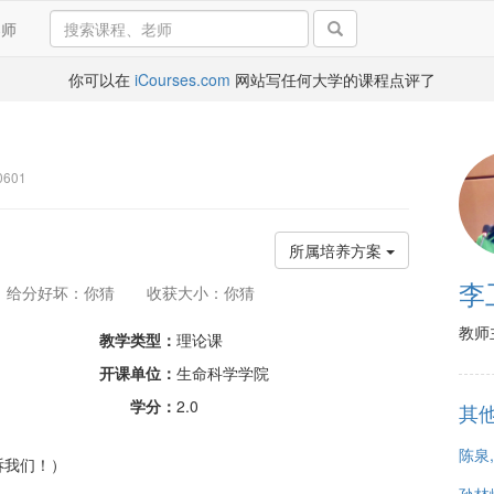
导师
你可以在
iCourses.com
网站写任何大学的课程点评了
601
所属培养方案
李
给分好坏：你猜
收获大小：你猜
教师
教学类型：
理论课
开课单位：
生命科学学院
学分：
2.0
其
陈泉
诉我们！）