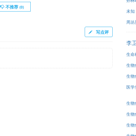
孙林
不推荐
(
0
)
未知
周丛
写点评
李
生命
生物
生物
医学
生物
生物
生物
生物