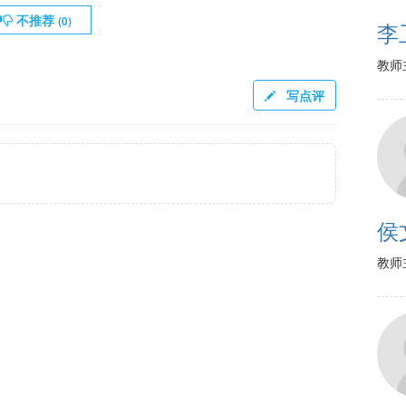
不推荐
(
0
)
李
教师
写点评
侯
教师