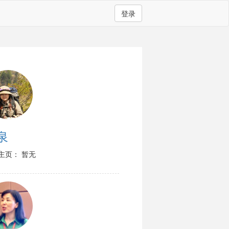
登录
泉
主页： 暂无