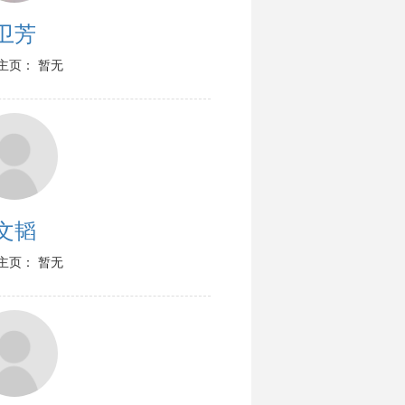
卫芳
主页： 暂无
文韬
主页： 暂无