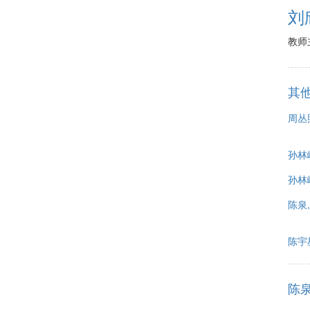
刘
教师
其
周丛
孙林
孙林
陈泉
陈宇
陈