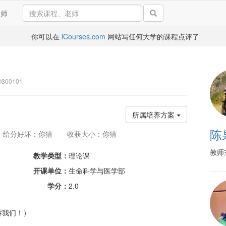
导师
你可以在
iCourses.com
网站写任何大学的课程点评了
300101
所属培养方案
陈
给分好坏：你猜
收获大小：你猜
教师
教学类型：
理论课
开课单位：
生命科学与医学部
学分：
2.0
诉我们！）