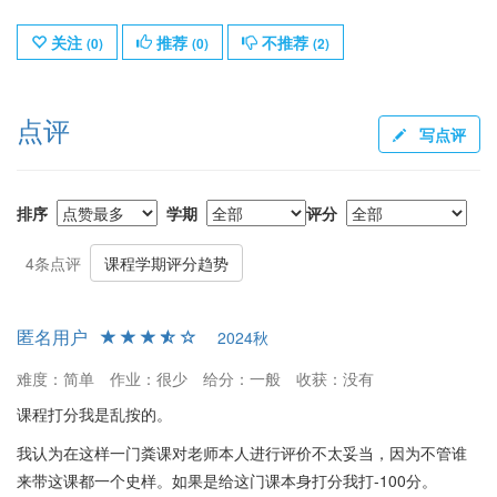
关注
推荐
不推荐
(
0
)
(
0
)
(
2
)
点评
写点评
排序
学期
评分
4条点评
课程学期评分趋势
匿名用户
2024秋
难度：简单
作业：很少
给分：一般
收获：没有
课程打分我是乱按的。
我认为在这样一门粪课对老师本人进行评价不太妥当，因为不管谁
来带这课都一个史样。如果是给这门课本身打分我打-100分。