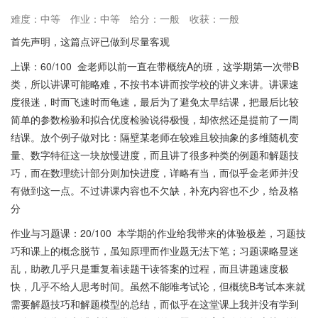
难度：中等
作业：中等
给分：一般
收获：一般
首先声明，这篇点评已做到尽量客观
上课：60/100 金老师以前一直在带概统A的班，这学期第一次带B
类，所以讲课可能略难，不按书本讲而按学校的讲义来讲。讲课速
度很迷，时而飞速时而龟速，最后为了避免太早结课，把最后比较
简单的参数检验和拟合优度检验说得极慢，却依然还是提前了一周
结课。放个例子做对比：隔壁某老师在较难且较抽象的多维随机变
量、数字特征这一块放慢进度，而且讲了很多种类的例题和解题技
巧，而在数理统计部分则加快进度，详略有当，而似乎金老师并没
有做到这一点。不过讲课内容也不欠缺，补充内容也不少，给及格
分
作业与习题课：20/100 本学期的作业给我带来的体验极差，习题技
巧和课上的概念脱节，虽知原理而作业题无法下笔；习题课略显迷
乱，助教几乎只是重复着读题干读答案的过程，而且讲题速度极
快，几乎不给人思考时间。虽然不能唯考试论，但概统B考试本来就
需要解题技巧和解题模型的总结，而似乎在这堂课上我并没有学到