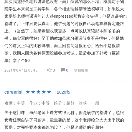
其实我觉得金老师讲课也没有下面几位说的那么不堪。概统对于物
院学生本来就是工具学科，各个概念理解清晰透彻即可，如果说大
家期盼老师把课讲的让人很impressed那肯定会失望，但是该讲的也
都讲了。上课只要认真听，他讲例题的时候自己动笔算算肯定能跟
上。（当然了，如果希望收获更多一点可以认真读那本陈爷爷的
书，确实写的很好）至于助教xjj虽然习题课节奏不是很好，但是她
们的讲义上写的比较详细，而且回答问题很耐心。给分不是很清
楚，我期末因为各种原因没能参加考试，最后参加了补考（巨简
单）拿了个90+
0
0
2021年6月1日 05:45
复制链接
careerist
2020秋
难度：中等
作业：中等
给分：超好
收获：一般
关于这门课，虽然老师上课方式很无聊，但是该讲的都讲了，也很
负责任亲自讲了习题课，最重要的是，这个老师给分大大出乎我的
预期，对完答案本来都以为没了，但是老师给的分超好