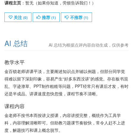
课程主页
：暂无（如果你知道，劳烦告诉我们！）
关注
推荐
不推荐
(
0
)
(
1
)
(
1
)
AI 总结
AI 总结为根据点评内容自动生成，仅供参考
教学水平
金百锁老师讲课平淡，主要阐述知识点并辅以例题，但部分同学觉
得难以留下深刻印象，容易产生“好多东西没讲”的感觉。存在板书混
乱、字迹潦草、PPT制作粗糙等问题，PPT经常只有课后才发，有时
还是半成品。讲课速度忽快忽慢，课程节奏不清晰。
课程内容
金老师不按书本而按讲义授课，内容讲授完整，概统作为工具学
科，内容理解清晰即可。但助教习题课节奏较快，常令人赶不上进
度，解题技巧和课上概念脱节。