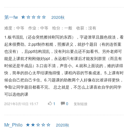
第一fw
2020秋
难度：中等
作业：中等
给分：一般
收获：没有
1.板书混乱（还会突然擦掉刚写的东西），字迹潦草且颜色很淡，看
起来很费劲。2.ppt制作粗糙，照搬讲义，就抄个题目（有的连答案
也没有），且ppt结构混乱，没有列出要点还不如看书。另外老师可
能是上课前才刚刚做好ppt，永远都只有课后才能发到群里（而且有
时候还是半成品）3.口齿不清，声音小。4.就和上面说的，难的讲得
快，简单的担心太早结课拖得慢，课程内容的节奏成迷。5.上课有时
候会自己把自己卡住。6.习题课的助教两个人好像在比谁讲得更快，
争取让同学题目都看不完。 总之就是，不怎么上课喜欢自学的同学
可以选他的课
1
0
2021年3月10日 15:17
复制链接
Mr_Philo
2020秋