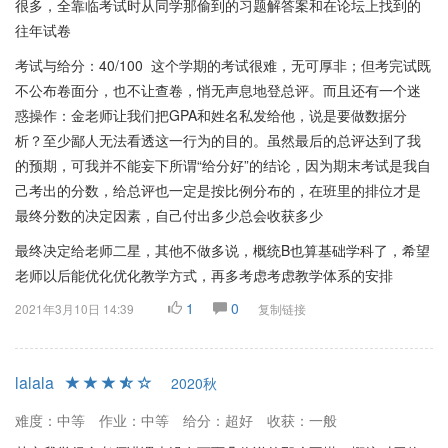
很多，全靠临考试时从同学那偷到的习题解答案和在论坛上找到的
往年试卷
考试与给分：40/100 这个学期的考试很难，无可厚非；但考完试既
不公布卷面分，也不让查卷，悄无声息地登总评。而且还有一个迷
惑操作：金老师让我们把GPA和姓名私发给他，说是要做数据分
析？至少鄙人无法看透这一行为的目的。虽然最后的总评达到了我
的预期，可我并不能妄下所谓“给分好”的结论，因为期末考试是我自
己考出的分数，给总评也一定是按比例分布的，在班里的排位才是
最终分数的决定因素，自己付出多少总会收获多少
最终决定给老师二星，其他不做多说，概统B也算基础学科了，希望
老师以后能
优化优化教学方式，再多
考虑考虑教学体系的安排
1
0
2021年3月10日 14:39
复制链接
lalala
2020秋
难度：中等
作业：中等
给分：超好
收获：一般