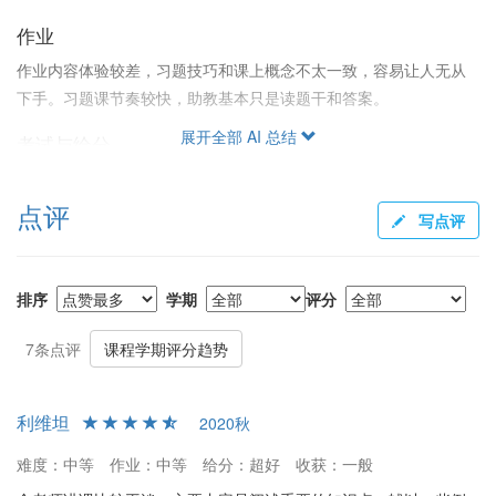
作业
作业内容体验较差，习题技巧和课上概念不太一致，容易让人无从
下手。习题课节奏较快，助教基本只是读题干和答案。
展开全部 AI 总结
考试与给分
考试较难，但不少同学感叹最终分数高于预期，认为给分不错。但
也有同学表示不公布卷面分、查卷不透明，对给分存在疑虑。
点评
写点评
总结
如果不在意上课质量且喜欢自学，可以考虑选择该老师的课程。课
排序
学期
评分
程内容完整，但课堂效果有待提升。给分一般较为友好，但需注意
教学方式不太适应自学差的同学。
7条点评
课程学期评分趋势
利维坦
2020秋
难度：中等
作业：中等
给分：超好
收获：一般