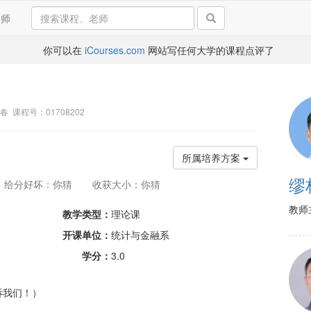
导师
你可以在
iCourses.com
网站写任何大学的课程点评了
5春 课程号：01708202
所属培养方案
缪
给分好坏：你猜
收获大小：你猜
教师
教学类型：
理论课
开课单位：
统计与金融系
学分：
3.0
诉我们！）