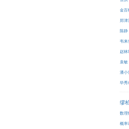
金百
郑津
陈静
韦来
赵林
袁敏
潘小
毕秀
缪
数理
概率