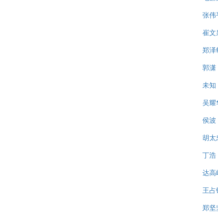
张伟
崔文
郑泽
郭潇
未知
吴耀
侯波
胡太
丁浩
达高
王占
郑坚