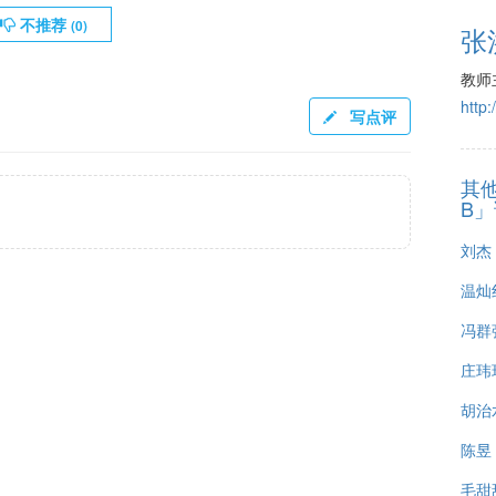
不推荐
(
0
)
张
教师
http:
写点评
其
B
刘杰
温灿
冯群
庄玮
胡治
陈昱
毛甜