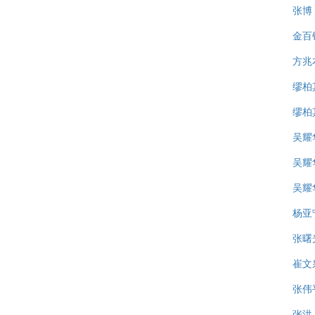
张博
金百
方兆
缪柏
缪柏
吴耀
吴耀
吴耀
杨亚
张曙
崔文
张伟
张洪