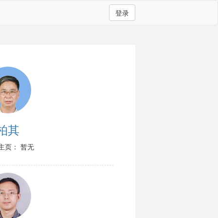
登录
柏其
主页： 暂无