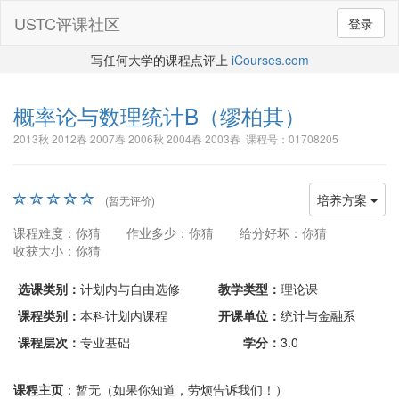
USTC评课社区
登录
写任何大学的课程点评上
iCourses.com
概率论与数理统计B
（缪柏其）
2013秋 2012春 2007春 2006秋 2004春 2003春 课程号：01708205
培养方案
(暂无评价)
课程难度：你猜
作业多少：你猜
给分好坏：你猜
收获大小：你猜
选课类别：
计划内与自由选修
教学类型：
理论课
课程类别：
本科计划内课程
开课单位：
统计与金融系
课程层次：
专业基础
学分：
3.0
课程主页
：暂无（如果你知道，劳烦告诉我们！）