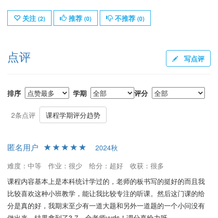
关注
推荐
不推荐
(
2
)
(
0
)
(
0
)
点评
写点评
排序
学期
评分
2条点评
课程学期评分趋势
匿名用户
2024秋
难度：中等
作业：很少
给分：超好
收获：很多
课程内容基本上是本科统计学过的，老师的板书写的挺好的而且我
比较喜欢这种小班教学，能让我比较专注的听课。然后这门课的给
分是真的好，我期末至少有一道大题和另外一道题的一个小问没有
做出来，结果拿到了3.7。金老师yyds！调分真给力呀。