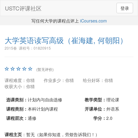
USTC评课社区
登录
写任何大学的课程点评上
iCourses.com
大学英语读写高级
（崔海建, 何朝阳）
2015春 课程号：01820915
(暂无评价)
课程难度：你猜
作业多少：你猜
给分好坏：你猜
收获大小：你猜
选课类别：
计划内与自由选修
教学类型：
理论课
课程类别：
本科计划内课程
开课单位：
外语系
课程层次：
通修
学分：
2.0
课程主页
：暂无（如果你知道，劳烦告诉我们！）