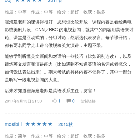
2011春
难度：中等
作业：中等
给分：超好
收获：很多
崔海建老师的课讲得很好，思想也比较开放，课程内容是看经典电
影或美剧片段、CNN／BBC 的电视新闻，就其中的内容用英语来讨
论。课堂是互动式的，分组讨论，然后选代表发言。每节课开始，
都有两名同学走上讲台做脱稿英文演讲，主题不限。
能够学到听懂英文新闻和对话的一些技巧（比如识别连读），以及
锻炼英文发言和演讲能力（比如遇到不知道英语的名词或者概念，
如何设法表达出来）。期末考试的具体内容不记得了，其中一部分
是听写一段电视新闻的大意。
后来才知道崔海建老师是英语系系主任，厉害！
1
0
2017年9月13日 21:30
复制链接
mostbill
2015秋
难度：简单
作业：中等
给分：超好
收获：很多