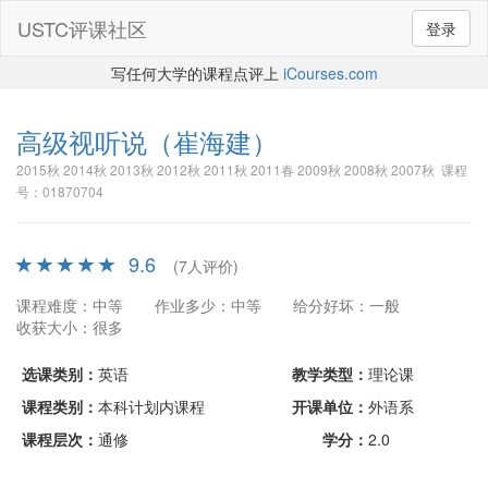
USTC评课社区
登录
写任何大学的课程点评上
iCourses.com
高级视听说
（崔海建）
2015秋 2014秋 2013秋 2012秋 2011秋 2011春 2009秋 2008秋 2007秋 课程
号：01870704
9.6
(7人评价)
课程难度：中等
作业多少：中等
给分好坏：一般
收获大小：很多
选课类别：
英语
教学类型：
理论课
课程类别：
本科计划内课程
开课单位：
外语系
课程层次：
通修
学分：
2.0