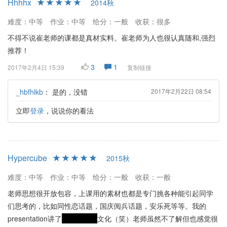
Hhhhx
2014秋
难度：中等
作业：中等
给分：一般
收获：很多
不得不说崔老师的课都是真材实料。崔老师为人也很认真随和,强烈
推荐！
3
1
2017年2月4日 15:39
复制链接
_hbfhlkb
：
是的，没错
2017年2月22日 08:54
立即
登录
，说说你的看法
Hypercube
2015秋
难度：中等
作业：中等
给分：一般
收获：一般
老师思想很开放包容，上课用的素材也都是专门挑各种能引起同学
们思考的，比如同性恋话题，国庆阅兵话题，安乐死等等。我的
presentation讲了
请文明用语
文化（笑）老师虽然不了解但也感觉很