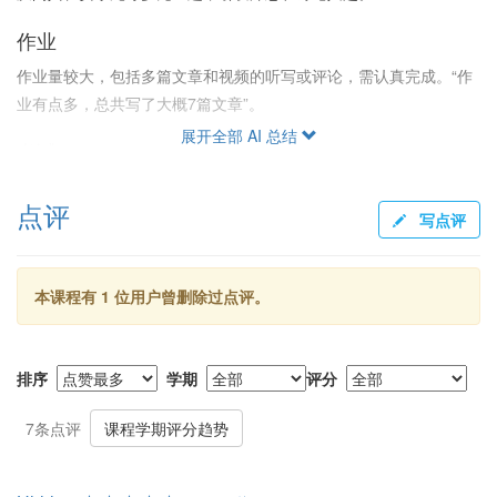
作业
作业量较大，包括多篇文章和视频的听写或评论，需认真完成。“作
业有点多，总共写了大概7篇文章”。
展开全部 AI 总结
考试
期末考试主要是视频听写和写Summary，要求手快和思路清晰。整
点评
体难度适中，但有一定挑战，特别是视频听写部分。
写点评
给分
本课程有 1 位用户曾删除过点评。
老师给分大方，公正合理。即便上课有迟到或旷课情况，只要作业
完成和表现积极，成绩也能令人满意。“期末是听写句子和写评论，
最终成绩85”，“最后给分比预估的高一点”。
排序
学期
评分
7条点评
课程学期评分趋势