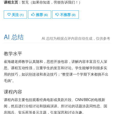
课程主页
：暂无（如果你知道，劳烦告诉我们！）
关注
推荐
不推荐
(
1
)
(
6
)
(
0
)
AI 总结
AI 总结为根据点评内容自动生成，仅供参考
教学水平
崔海建老师教学认真随和，思想开放包容，讲解内容丰富且引人深
思。课程互动性强，注重学生的发言和讨论。学生能够学到很多实
用的技巧，如识别连读和表达技巧；“整堂课一个学期下来都挑不出
毛病”。
课程内容
课程内容主要包括观看经典电影或美剧片段、CNN/BBC的电视新
闻，然后进行分组讨论和脱稿演讲。所讨论的话题涉及同性恋、国
庆阅兵、安乐死等多元主题，引发深思和讨论兴趣。