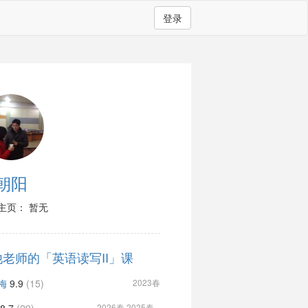
登录
朝阳
主页： 暂无
他老师的「英语读写II」课
梅
9.9
(15)
2023春
2026春 2025春...