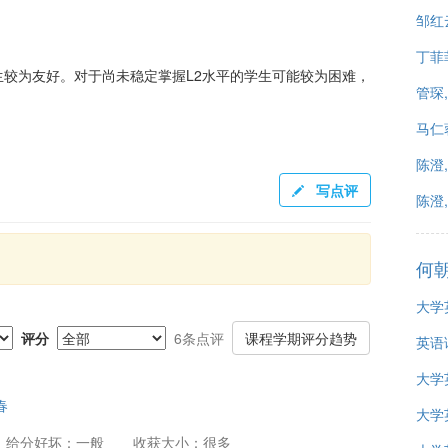
邹红
丁菲
较为友好。对于尚未稳定掌握L2水平的学生可能较为困难，
管琛
马仁
陈澄
写点评
陈澄, 
何
大学
评分
6条点评
课程学期评分趋势
英语
大学
春
大学
给分好坏：一般
收获大小：很多