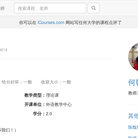
导师
你可以在
iCourses.com
网站写任何大学的课程点评了
614
何
给分好坏：一般
收获大小：一般
教师
教学类型：
理论课
开课单位：
外语教学中心
学分：
2.0
其
陈馥
诉我们！）