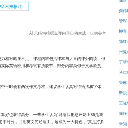
陈澄
不推荐
(
2
)
龚伟
管琛
柳青
AI 总结为根据点评内容自动生成，仅供参考
邹红
张曼
能力相对略显不足。课程内容包括课本与大量的课外阅读，但
丁菲
与实际英语应用和考试有所脱节，部分内容类似于文学欣赏。
马仁
管琳
程中平时会有两次作文考核，建议学生认真对待语法和字体，
斯骏
王晓
陈静
算好也获得高分。一些学生认为“能给我把总评奶上85是我
定平时分，并用英文简述理由，这成为一大特色，“真是打多
未知