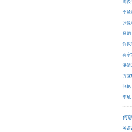
周俊
李兰
张曼
吕炯
许振
蒋家
洪清
方宜
张艳
李敏
何
英语