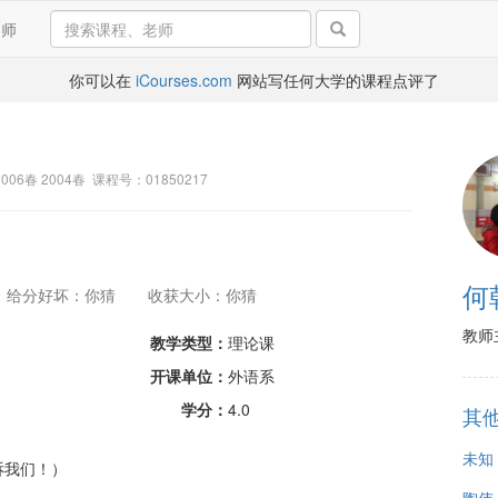
导师
你可以在
iCourses.com
网站写任何大学的课程点评了
 2006春 2004春 课程号：01850217
何
给分好坏：你猜
收获大小：你猜
教师
教学类型：
理论课
开课单位：
外语系
学分：
4.0
其
未知
诉我们！）