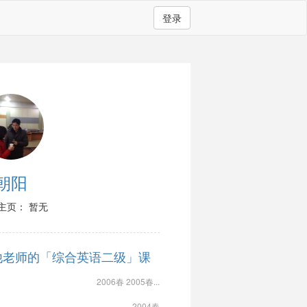
登录
朝阳
主页： 暂无
他老师的「综合英语二级」课
2006春 2005春...
2004春