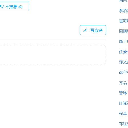
陶伟
不推荐
(
0
)
李萌
崔海
写点评
周炳
颜士
任爱
薛光
徐守
方晶
管琳
任晓
程卓
邹红