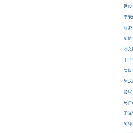
尹俊
李献
斯骏
郑捷
刘文
丁菲
徐毅
徐戎
管琛
马仁
王晓
陈静