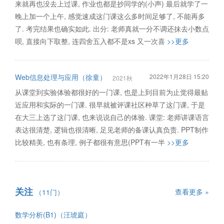
来就再也没去上过课, 作业也都是抄同学的(小声) 最后就学了一
晚上加一个上午, 感觉速成这门课这么多时间足够了, 不能再多
了. 考完结果也确实如此. 出分: 老师真就一分不调还抹去小数点
呗, 直接向下取整, 连四舍五入都不是xs 又一次喜
>>更多
Web信息处理与应用（徐童）
2022年1月28日 15:20
2021秋
从课堂到实验体验都很好的一门课, 也是上到目前为止觉得最贴
近应用和实际的一门课. 很早就被评课社区种草了这门课, 于是
在大三上选了这门课, 也来说说自己的体验. 课堂: 老师讲课语言
表达很清楚, 逻辑也很清晰, 足见老师的备课认真负责. PPT制作
比较精美, 也有条理, 例子都很有意思(PPT有一半
>>更多
关注
查看更多 »
（11门）
数学分析(B1)（汪琥庭）