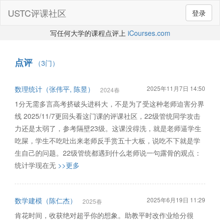
USTC评课社区
登录
写任何大学的课程点评上
iCourses.com
点评
（3门）
数理统计（张伟平, 陈昱）
2025年11月7日 14:50
2024春
1分无需多言高考挤破头进科大，不是为了受这种老师迫害分界
线 2025/11/7更回头看这门课的评课社区，22级管统同学攻击
力还是太弱了，参考隔壁23级。这课没得洗，就是老师逼学生
吃屎，学生不吃吐出来老师反手赏五十大板，说吃不下就是学
生自己的问题。22级管统都遇到什么老师说一句露骨的观点：
统计学现在无
>>更多
数学建模（陈仁杰）
2025年6月19日 11:29
2025春
肯花时间，收获绝对超乎你的想象。助教平时改作业给分很