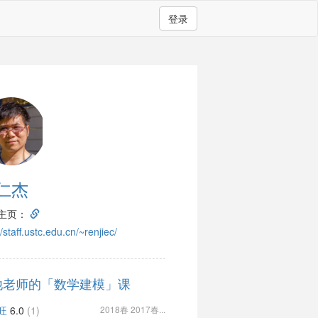
登录
仁杰
主页：
//staff.ustc.edu.cn/~renjiec/
他老师的「数学建模」课
旺
6.0
(1)
2018春 2017春...