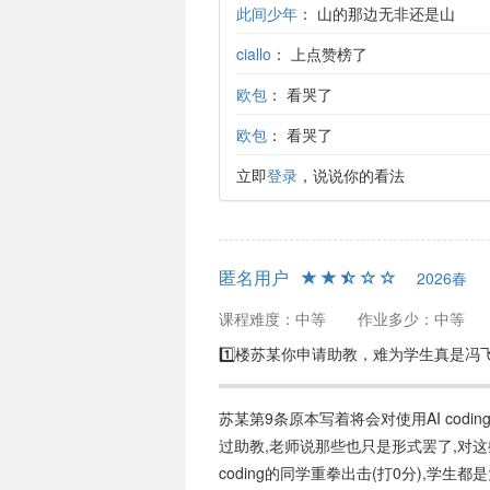
此间少年
：
山的那边无非还是山
ciallo
：
上点赞榜了
欧包
：
看哭了
欧包
：
看哭了
立即
登录
，说说你的看法
匿名用户
2026春
课程难度：中等
作业多少：中等
1️⃣楼苏某你申请助教，难为学生真是冯
苏某第9条原本写着将会对使用AI cod
过助教,老师说那些也只是形式罢了,对这
coding的同学重拳出击(打0分),学