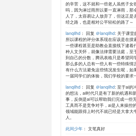
的辛苦，这不就和一些老人虽然子女
吗，因为淋过雨所以要一直淋雨，那
人了，太容易让人放弃了，但这正是
经之路，也是相对公平轻松的路了～
lanqilhd
：
回复
＠lanqilhd
: 关于课
所以课程的评分体系现在应该是在摸
一些课程甚至是助教会直接线下逮着
种人文关怀，就像法律需要法庭，至
到自己的分数，腾讯表格只是希望同
那么多的人总有一些人有一些特殊情
有什么方法避免这些情况发生呢，如
一届同学们的体验，我们学校的要求
lanqilhd
：
回复
＠lanqilhd
: 至于a
的想法，ai时代只是有了新的机遇和
事，反倒是ai可以帮助我们完成一些
工具而不是竞争对手，ai是人来操控
领域能跟得上时代不就已经是大拿大
人。
此间少年
：
文笔真好