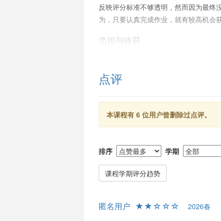
反映评分标准不够透明，然而因为最终没
为，只要认真完成作业，就有较高机会
负担与收获
本课程被许多学生视为相对容易的选择
程“水课”程度有限，所需投入的时间和
点评
容重在“how”而非“why”，建议增
会获得相当的收获，尤其在动手能力和
总结
本课程有 6 位用户曾删除过点评。
整体而言，陈仁杰的《数学建模》课程
更具吸引力。虽然课程内容与实际建模
排序
学期
团队给分宽松，仍然值得计算数学方向
课程学期评分趋势
匿名用户
2026春