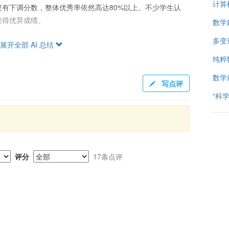
计算
有下调分数，整体优秀率依然高达80%以上。不少学生认
获得优异成绩。
数学
多变
展开全部 AI 总结
，尤其适合希望提升成绩的同学。但也有部分学生表示，课
纯粹
精力较大，尤其是在编写实验报告方面。有学生认为，课程内
数学
加对模型合理性的讨论。然而，肯花时间的同学在技能和成绩上可能
写点评
编程方面。
“科
在给分上相对友好，但对于不排斥编码、愿意投入的学生可能
应用结合紧密的深度受到了一些质疑，课堂氛围较好，且助教
评分
17条点评
的学生考虑。