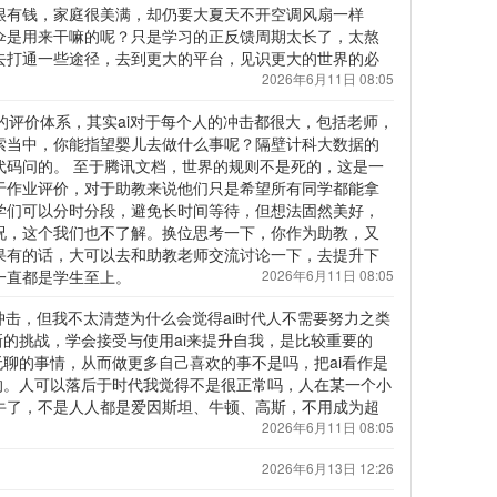
很有钱，家庭很美满，却仍要大夏天不开空调风扇一样
伞是用来干嘛的呢？只是学习的正反馈周期太长了，太熬
去打通一些途径，去到更大的平台，见识更大的世界的必
2026年6月11日 08:05
堂的评价体系，其实ai对于每个人的冲击都很大，包括老师，
索当中，你能指望婴儿去做什么事呢？隔壁计科大数据的
代码问的。 至于腾讯文档，世界的规则不是死的，这是一
于作业评价，对于助教来说他们只是希望所有同学都能拿
学们可以分时分段，避免长时间等待，但想法固然美好，
况，这个我们也不了解。换位思考一下，你作为助教，又
果有的话，大可以去和助教老师交流讨论一下，去提升下
一直都是学生至上。
2026年6月11日 08:05
i的冲击，但我不太清楚为什么会觉得ai时代人不需要努力之类
新的挑战，学会接受与使用ai来提升自我，是比较重要的
无聊的事情，从而做更多自己喜欢的事不是吗，把ai看作是
的。人可以落后于时代我觉得不是很正常吗，人在某一个小
牛了，不是人人都是爱因斯坦、牛顿、高斯，不用成为超
2026年6月11日 08:05
2026年6月13日 12:26