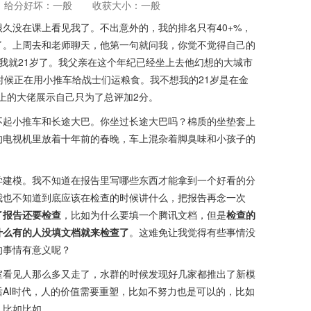
给分好坏：一般
收获大小：一般
久没在课上看见我了。不出意外的，我的排名只有40+%，
了。上周去和老师聊天，他第一句就问我，你觉不觉得自己的
我就21岁了。我父亲在这个年纪已经坐上去他幻想的大城市
时候正在用小推车给战士们运粮食。我不想我的21岁是在金
台上的大佬展示自己只为了总评加2分。
不起小推车和长途大巴。你坐过长途大巴吗？棉质的坐垫套上
的电视机里放着十年前的春晚，车上混杂着脚臭味和小孩子的
学建模。我不知道在报告里写哪些东西才能拿到一个好看的分
我也不知道到底应该在检查的时候讲什么，把报告再念一次
了报告还要检查
，比如为什么要填一个腾讯文档，但是
检查的
什么有的人没填文档就来检查了
。这难免让我觉得有些事情没
的事情有意义呢？
室看见人那么多又走了，水群的时候发现好几家都推出了新模
AI时代，人的价值需要重塑，比如不努力也是可以的，比如
，比如比如。