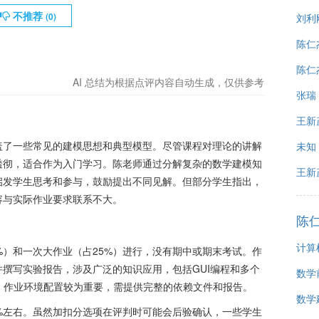
不推荐
(
0
)
刘利
陈仁
陈仁
AI 总结为根据点评内容自动生成，仅供参考
张瑞
王新
盖了一些常见的建模思想和典型模型。尽管课程对理论的讲解
未知
透彻，适合作为入门学习。陈老师通过分解复杂的数学建模知
王新
启发学生思考和参与，鼓励提出不同见解。但部分学生指出，
容与实际作业要求联系不大。
陈
计算
%）和一次大作业（占25%）进行，没有期中或期末考试。作
撰写实验报告，涉及广泛的知识应用，包括GUI编程和多个
数学
hon）。作业环境配置较为重要，需提供完整的依赖文件和报告。
数学
%左右。虽然加扣分选项在评判时可能会后验确认，一些学生