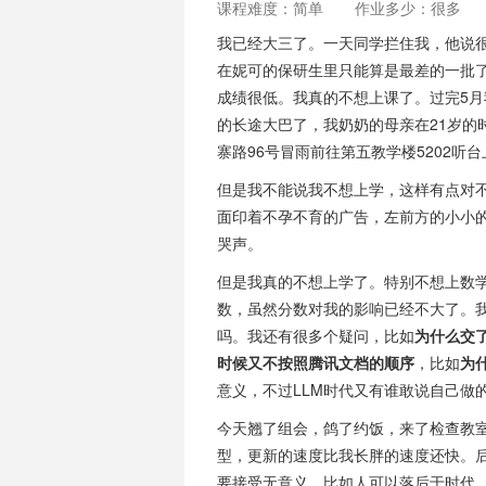
课程难度：简单
作业多少：很多
我已经大三了。一天同学拦住我，他说很
在妮可的保研生里只能算是最差的一批
成绩很低。我真的不想上课了。过完5月
的长途大巴了，我奶奶的母亲在21岁的
寨路96号冒雨前往第五教学楼5202听
但是我不能说我不想上学，这样有点对
面印着不孕不育的广告，左前方的小小
哭声。
但是我真的不想上学了。特别不想上数
数，虽然分数对我的影响已经不大了。
吗。我还有很多个疑问，比如
为什么交
时候又不按照腾讯文档的顺序
，比如
为
意义，不过LLM时代又有谁敢说自己做
今天翘了组会，鸽了约饭，来了检查教
型，更新的速度比我长胖的速度还快。后
要接受无意义，比如人可以落后于时代