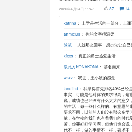
87
14
2026年4月24日 11:47
katrina
：
上学是生活的一部分，上课
anmicius
：
你的文字很温柔
煞笔
：
人就那么回事，想办法让自己
xfxxs
：
真正的勇士热爱生活
泉此方KONAKONA
：
慕名而来
wsxz
：
我去，王小波的感觉
lanqilhd
：
我举得首先排名40%已经
事实，可能是他对你的要求很高，这
说，成绩也已经没有什么太大的意义
的生活，做一些什么样的、有意思的
要求不同，以前的人们没有那么多学
献，在学校的我们也有着我们的时代
苦，你要好好学习啊，但他们也会说
代不一样，做的事情不一样，要求不