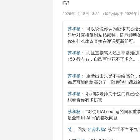
吗?
2026年1月18日 18:22
（最后修改于
2026年1
苏和杨
：
可以说说你认为应该怎么给分（
只针对直接复制粘贴那种，陈老师明
你有什么建议直接在评课更新即可。
苏和杨
：
而且直接骂人还是非常难绷，
150 行左右，自己写也花不了多久
苏和杨
：
重拳出击只是不会给高分，
都尽可能的给高分了，随便说句话就
苏和杨
：
我和陈老师关于这门课已经
想看看你有多厉害
苏和杨
：
“对使用AI coding的
是全部用 AI 写的都没问题
梵
：
回复
＠苏和杨
: 苏宝宝不气不气