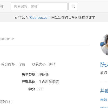
导师
你可以在
iCourses.com
网站写任何大学的课程点评了
0850102
陈
给分好坏：你猜
收获大小：你猜
教师
教学类型：
理论课
开课单位：
生命科学学院
学分：
2.0
其
未知
诉我们！）