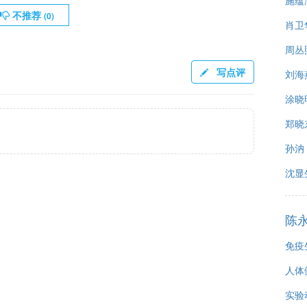
施蕴
不推荐
(
0
)
肖卫
周丛
写点评
刘海燕
涂晓
郑晓
孙汭
沈显
陈
免疫
人体
实验