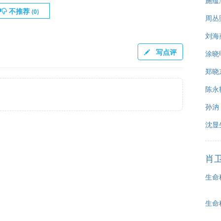
施蕴
不推荐
(
0
)
周丛
刘海燕
写点评
涂晓
郑晓
陈永
孙汭
沈显
肖
生命
生命