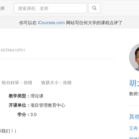
导师
你可以在
iCourses.com
网站写任何大学的课程点评了
STA6410P01
胡
给分好坏：你猜
收获大小：你猜
教师
教学类型：
理论课
开课单位：
项目管理教育中心
学分：
3.0
其
王冉
诉我们！）