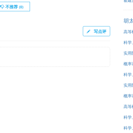
翟建
不推荐
(
0
)
胡
写点评
高等
科学
实用
概率
科学
实用
概率
高等
科学
科学