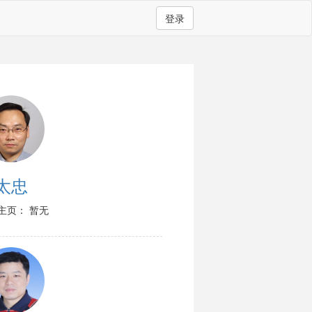
登录
太忠
主页： 暂无