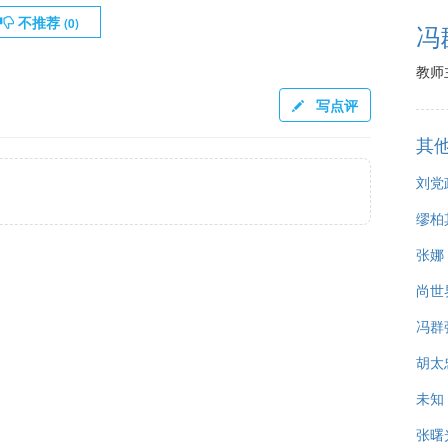
不推荐
(
0
)
冯
教师
写点评
其
刘党
缪柏
张娜
尚世
冯群
胡太
未知
张曙