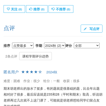
关注
推荐
不推荐
(
0
)
(
0
)
(
0
)
点评
写点评
排序
学期
评分
2条点评
课程学期评分趋势
匿名用户
2024秋
难度：困难
作业：很少
给分：一般
收获：很多
期末胡老师出的放水了挺多，有的题就是很基础的题，比去年出题
相对好了很多，最后应该就是235和28（平时和期末）取高，听说胡
老师再过几次就不上这门课了，可能就是胡老师想给同学们留点友