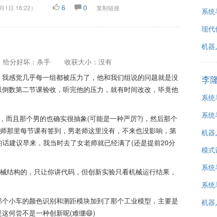
6
0
月1日 16:22
）
复制链接
系统
现代
机器
给分好坏：杀手
收获大小：没有
，我感觉几乎每一组都被压力了，他和我们组说的问题就是没
李
以倒数第二节课验收，听完他的压力，就有时间改改，毕竟他
系统
。
系统
，而且那个男的也确实很抽象(可能是一种严厉?)，然后那个
老师那里每节课有签到，男老师这里没有，不来也没影响，第
机器
的话建议早来，我当时去了女老师就已经满了(还是提前20分
模式
系统
机械结构的，只让你讲代码，但创新实验只看机械运行结果，
系统
那个小车的颜色识别和测距模块加到了那个工业模型，主要是
机器
这何尝不是一种创新呢(难绷😄)