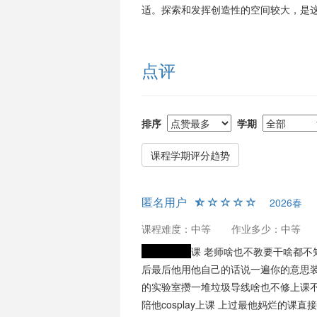
适。探索和发挥创造性的空间较大，是
点评
排序
学期
课程学期评分趋势
匿名用户
2026春
课程难度：中等
作业多少：中等
请文明用语
课 老师啥也不教要干啥都不
后最后他用他自己的话说一遍你的意思装
的实验室攒一堆垃圾导线啥也不修上课不
陪他cosplay上课 上过最他妈烂的课