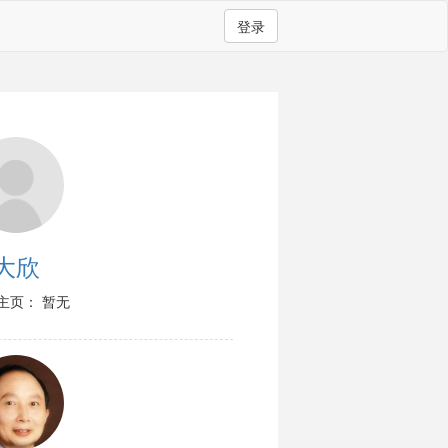
登录
大欣
主页： 暂无