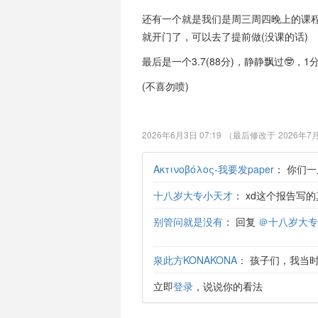
还有一个就是我们是周三周四晚上的课
就开门了，可以去了提前做(没课的话)
最后是一个3.7(88分)，静静飘过🤓
(不喜勿喷)
2026年6月3日 07:19
（最后修改于
2026年7月
Ακτινοβόλος-我要发paper
：
你们一
十八岁大专小天才
：
xd这个报告写的
别管问就是没有
：
回复
＠十八岁大专
泉此方KONAKONA
：
孩子们，我当
立即
登录
，说说你的看法