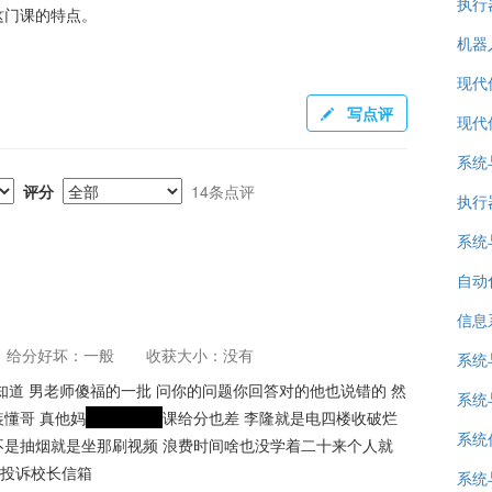
执行
这门课的特点。
机器
现代
写点评
现代
系统
评分
14条点评
执行
系统
自动
信息
给分好坏：一般
收获大小：没有
系统
知道 男老师傻福的一批 问你的问题你回答对的他也说错的 然
系统
懂哥 真他妈
请文明用语
课给分也差 李隆就是电四楼收破烂
系统
是抽烟就是坐那刷视频 浪费时间啥也没学着二十来个人就
直接投诉校长信箱
系统