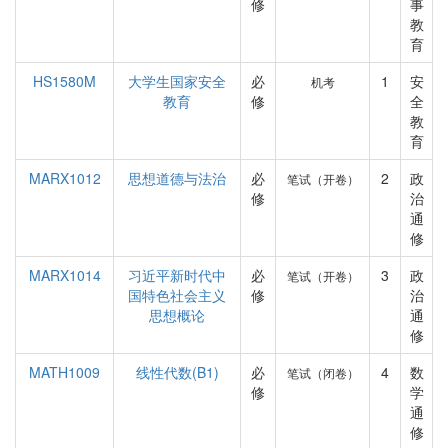
修
事
教
育
HS1580M
大学生国家安全
必
1
安
机考
教育
修
全
教
育
MARX1012
思想道德与法治
必
2
政
笔试（开卷）
修
治
通
修
MARX1014
习近平新时代中
必
3
政
笔试（开卷）
国特色社会主义
修
治
思想概论
通
修
MATH1009
线性代数(B1)
必
4
数
笔试（闭卷）
修
学
通
修