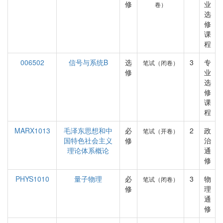
修
业
卷）
选
修
课
程
006502
信号与系统B
选
3
专
笔试（闭卷）
修
业
选
修
课
程
MARX1013
毛泽东思想和中
必
2
政
笔试（开卷）
国特色社会主义
修
治
理论体系概论
通
修
PHYS1010
量子物理
必
3
物
笔试（闭卷）
修
理
通
修