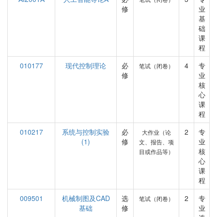
修
业
基
础
课
程
010177
现代控制理论
必
4
专
笔试（闭卷）
修
业
核
心
课
程
010217
系统与控制实验
必
2
专
大作业（论
(1)
修
业
文、报告、项
核
目或作品等）
心
课
程
009501
机械制图及CAD
选
2
专
笔试（闭卷）
基础
修
业