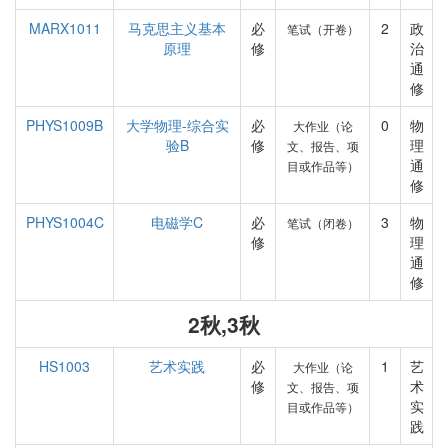
MARX1011
马克思主义基本
必
2
政
笔试（开卷）
原理
修
治
通
修
PHYS1009B
大学物理-综合实
必
0
物
大作业（论
验B
修
理
文、报告、项
通
目或作品等）
修
PHYS1004C
电磁学C
必
3
物
笔试（闭卷）
修
理
通
修
2秋,3秋
HS1003
艺术实践
必
1
艺
大作业（论
修
术
文、报告、项
实
目或作品等）
践