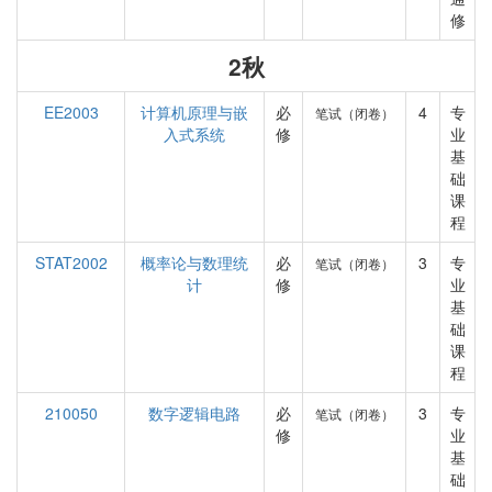
修
2秋
EE2003
计算机原理与嵌
必
4
专
笔试（闭卷）
入式系统
修
业
基
础
课
程
STAT2002
概率论与数理统
必
3
专
笔试（闭卷）
计
修
业
基
础
课
程
210050
数字逻辑电路
必
3
专
笔试（闭卷）
修
业
基
础