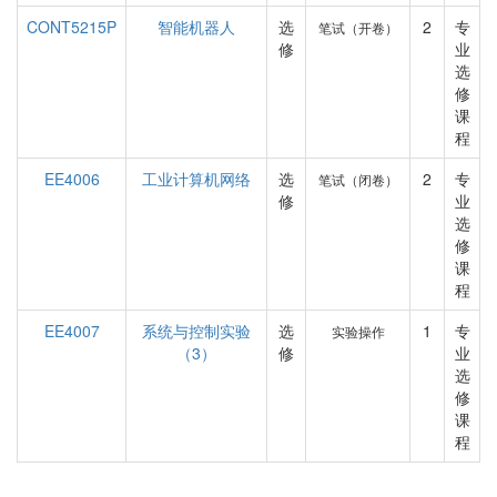
CONT5215P
智能机器人
选
2
专
笔试（开卷）
修
业
选
修
课
程
EE4006
工业计算机网络
选
2
专
笔试（闭卷）
修
业
选
修
课
程
EE4007
系统与控制实验
选
1
专
实验操作
（3）
修
业
选
修
课
程