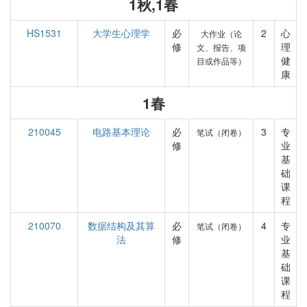
1秋,1春
HS1531
大学生心理学
必
2
心
大作业（论
修
理
文、报告、项
健
目或作品等）
康
1春
210045
电路基本理论
必
3
专
笔试（闭卷）
修
业
基
础
课
程
210070
数据结构及其算
必
4
专
笔试（闭卷）
法
修
业
基
础
课
程