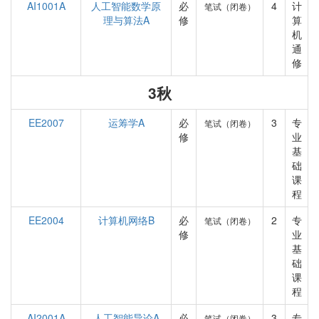
AI1001A
人工智能数学原
必
4
计
笔试（闭卷）
理与算法A
修
算
机
通
修
3秋
EE2007
运筹学A
必
3
专
笔试（闭卷）
修
业
基
础
课
程
EE2004
计算机网络B
必
2
专
笔试（闭卷）
修
业
基
础
课
程
AI2001A
人工智能导论A
必
3
专
笔试（闭卷）