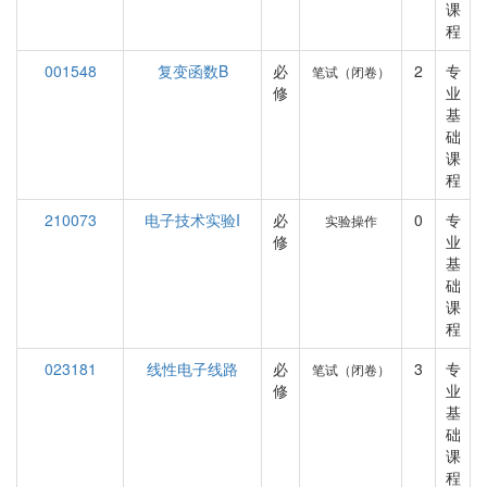
课
程
001548
复变函数B
必
2
专
笔试（闭卷）
修
业
基
础
课
程
210073
电子技术实验I
必
0
专
实验操作
修
业
基
础
课
程
023181
线性电子线路
必
3
专
笔试（闭卷）
修
业
基
础
课
程