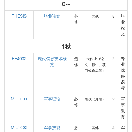
0--
THESIS
毕业论文
必
8
毕
其他
修
业
论
文
1秋
EE4002
现代信息技术概
选
2
专
大作业（论
览
修
业
文、报告、项
选
目或作品等）
修
课
程
MIL1001
军事理论
必
2
军
笔试（开卷）
修
事
教
育
MIL1002
军事技能
必
2
军
其他