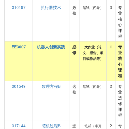
010197
执行器技术
必
3
专
笔试（闭卷）
修
业
核
心
课
程
EE3007
机器人创新实践
必
1
专
大作业（论
修
业
文、报告、项
核
目或作品等）
心
课
程
001549
数理方程B
选
2
专
笔试（闭卷）
修
业
选
修
课
程
017144
随机过程B
选
2
专
笔试（半开