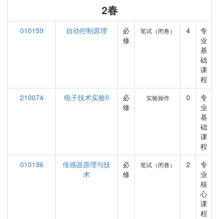
2春
010159
自动控制原理
必
4
专
笔试（闭卷）
修
业
基
础
课
程
210074
电子技术实验II
必
0
专
实验操作
修
业
基
础
课
程
010196
传感器原理与技
必
2
专
笔试（闭卷）
术
修
业
核
心
课
程