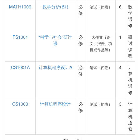
MATH1006
数学分析(B1)
必
6
数
笔试（闭卷）
修
学
通
修
FS1001
“科学与社会”研讨
必
1
研
大作业（论
课
修
讨
文、报告、项
课
目或作品等）
程
CS1001A
计算机程序设计A
必
4
计
笔试（闭卷）
修
算
机
通
修
CS1003
计算机程序设计
必
3
计
笔试（闭卷）
修
算
机
通
修