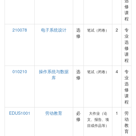
选
修
课
程
210078
电子系统设计
选
2
专
笔试（闭卷）
修
业
选
修
课
程
010210
操作系统与数据
选
4
专
笔试（闭卷）
库
修
业
选
修
课
程
EDUS1001
劳动教育
必
1
劳
大作业（论
修
动
文、报告、项
教
目或作品等）
育