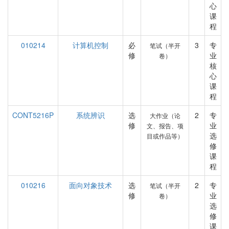
心
课
程
010214
计算机控制
必
3
专
笔试（半开
修
业
卷）
核
心
课
程
CONT5216P
系统辨识
选
2
专
大作业（论
修
业
文、报告、项
选
目或作品等）
修
课
程
010216
面向对象技术
选
2
专
笔试（半开
修
业
卷）
选
修
课