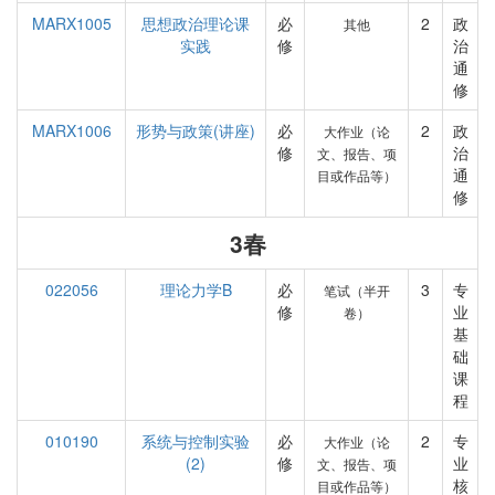
MARX1005
思想政治理论课
必
2
政
其他
实践
修
治
通
修
MARX1006
形势与政策(讲座)
必
2
政
大作业（论
修
治
文、报告、项
通
目或作品等）
修
3春
022056
理论力学B
必
3
专
笔试（半开
修
业
卷）
基
础
课
程
010190
系统与控制实验
必
2
专
大作业（论
(2)
修
业
文、报告、项
核
目或作品等）