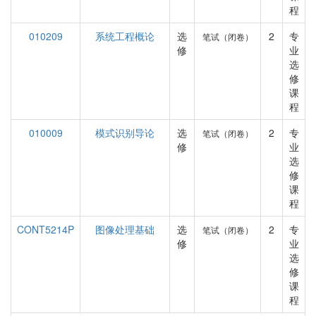
程
010209
系统工程概论
选
2
专
笔试（闭卷）
修
业
选
修
课
程
010009
模式识别导论
选
2
专
笔试（闭卷）
修
业
选
修
课
程
CONT5214P
图像处理基础
选
2
专
笔试（闭卷）
修
业
选
修
课
程