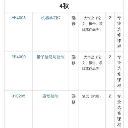
4秋
EE4008
机器学习C
选
2
专
大作业（论
修
业
文、报告、项
选
目或作品等）
修
课
程
EE4009
量子信息与控制
选
2
专
大作业（论
修
业
文、报告、项
选
目或作品等）
修
课
程
010205
运动控制
选
2
专
笔试（闭卷）
修
业
选
修
课
程