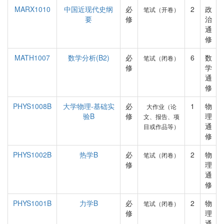
MARX1010
中国近现代史纲
必
2
政
笔试（开卷）
要
修
治
通
修
MATH1007
数学分析(B2)
必
6
数
笔试（闭卷）
修
学
通
修
PHYS1008B
大学物理-基础实
必
1
物
大作业（论
验B
修
理
文、报告、项
通
目或作品等）
修
PHYS1002B
热学B
必
2
物
笔试（闭卷）
修
理
通
修
PHYS1001B
力学B
必
2
物
笔试（闭卷）
修
理
通