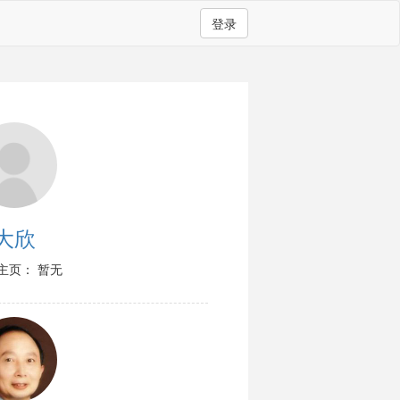
登录
大欣
主页： 暂无