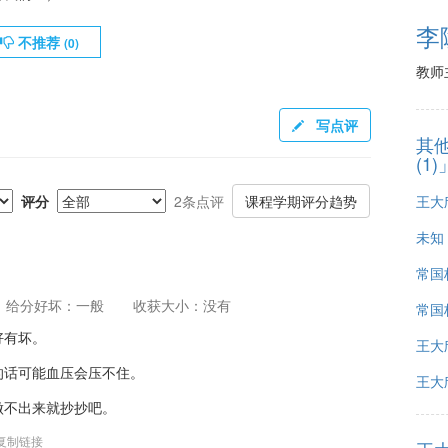
李
不推荐
(
0
)
教师
写点评
其
(1
评分
2条点评
课程学期评分趋势
王大欣
未知
常国
给分好坏：一般
收获大小：没有
常国
好有坏。
王大
的话可能血压会压不住。
王大
做不出来就抄抄吧。
复制链接