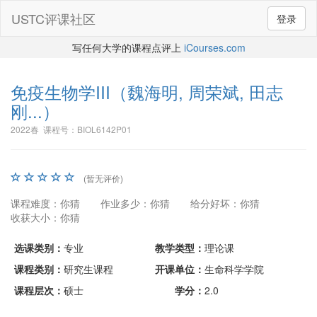
USTC评课社区
登录
写任何大学的课程点评上
iCourses.com
免疫生物学III
（魏海明, 周荣斌, 田志
刚...）
2022春 课程号：BIOL6142P01
(暂无评价)
课程难度：你猜
作业多少：你猜
给分好坏：你猜
收获大小：你猜
选课类别：
专业
教学类型：
理论课
课程类别：
研究生课程
开课单位：
生命科学学院
课程层次：
硕士
学分：
2.0