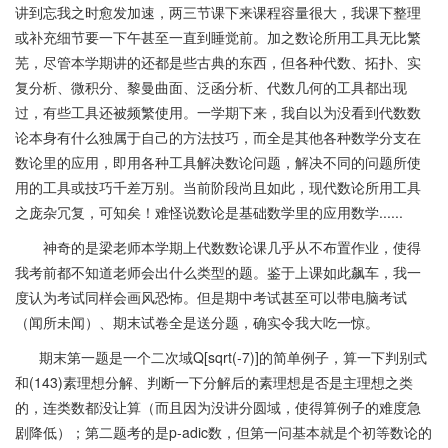
讲到忘我之时愈发加速，两三节课下来课程容量很大，我课下整理
或补充细节要一下午甚至一直到睡觉前。加之数论所用工具无比繁
芜，尽管本学期讲的还都是些古典的东西，但各种代数、拓扑、实
复分析、微积分、黎曼曲面、泛函分析、代数几何的工具都出现
过，有些工具还被频繁使用。一学期下来，我自以为没看到代数数
论本身有什么独属于自己的方法技巧，而全是其他各种数学分支在
数论里的应用，即用各种工具解决数论问题，解决不同的问题所使
用的工具或技巧千差万别。当前阶段尚且如此，现代数论所用工具
之庞杂冗复，可知矣！难怪说数论是基础数学里的应用数学......
神奇的是梁老师本学期上代数数论课几乎从不布置作业，使得
我考前都不知道老师会出什么类型的题。鉴于上课如此飙车，我一
度认为考试同样会画风恐怖。但是期中考试甚至可以带电脑考试
（闻所未闻）、期末试卷全是送分题，确实令我大吃一惊。
期末第一题是一个二次域Q[sqrt(-7)]的简单例子，算一下判别式
和(143)素理想分解、判断一下分解后的素理想是否是主理想之类
的，连类数都没让算（而且因为没讲分圆域，使得算例子的难度急
剧降低）；第二题考的是p-adic数，但第一问基本就是个初等数论的