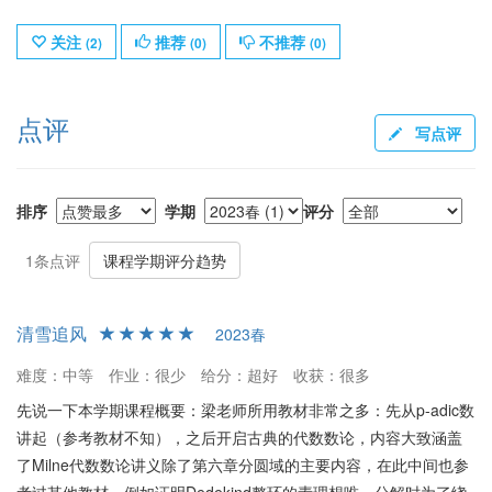
关注
推荐
不推荐
(
2
)
(
0
)
(
0
)
点评
写点评
排序
学期
评分
1条点评
课程学期评分趋势
清雪追风
2023春
难度：中等
作业：很少
给分：超好
收获：很多
先说一下本学期课程概要：梁老师所用教材非常之多：先从p-adic数
讲起（参考教材不知），之后开启古典的代数数论，内容大致涵盖
了Milne代数数论讲义除了第六章分圆域的主要内容，在此中间也参