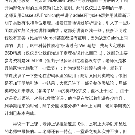
考过其他教材，例如证明Dedekind整环的素理想唯一分解时为了绕
开局部化采用的是冯克勤书上的证明。此时仅仅过去学期的一半，
老师又用Cassels和Frohlich的书讲了adele环与idele群并用其重新证
明了类数有限和单位定理。接着短暂地讲过解析理论，引入了一些L-
函数后立刻又开始讲椭圆曲线，这部分讲得略浅一些，很多证明过
程没有完善（比如弱Mordell甚至都没有证明，因为缺乏Galois上同
调的工具），略带科普性质地“极速过完”Weil猜想、费马大定理和
BSD猜想（仅仅是让我们知道了定理在说什么而已...)，这部分主要
参考资料是GTM106（但由于很多证明过程都没有讲，老师只是极
具跳跃性地摘取了一些章节）；作为短暂的过渡与缓冲，就花了一
节课浅谈了一下数论在密码学里的应用；随后又回到类域论，依旧
是不加证明地引述一些结果，大概只讲了一部分整体类域论，局部
类域论并未涉及（参考了Milne的类域论讲义，但不止于此）。由于
这是梁老师第一次带代数数论课，他也是在尝试着能讲多少内容，
到学期结束的时候，除了分圆域部分和Galois上同调，老师学期初的
计划已基本完成。
再说一下上课，老师上课推进速度飞快，是我上大学以来见过
的老师中最快的.......老师还有一特点，一堂课之初其实并不快，但