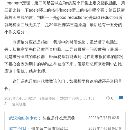
Legengre定理，第二问是尝试在Qp的某个开集上定义指数函数；第
三题比较一下adele环上的拓扑和idele群上的拓扑哪个强；第四题蒙
着椭圆曲线的皮，判断一下是good reduction还是bad reduction后
就与椭圆曲线无关了，是20年丘赛第三题原题...最后还有十五分的
小作文送分.......
老师给分应该是很好，我期中的时候犯傻，虽然带了电脑过
去，却执意要先自己做再查电脑.......导致最后一问没做完（最后一
问是求分圆域的单位群，轻而易举就能查到...)在期末很简单的情况
下担心会因为期中的幼稚之举被拖下来，但最后总评来看期中占比
应该非常低，感谢老师。
这门课也只能叫代数数论入门，如果想学数论的话还是道阻且
长。
6
2023年7月6日 02:31
（最后修改于
2023年7月6日 03:13
）
3
复制链接
武汉粉红美少女
：
头像是什么意思😡
2023年7月6日 02:51
擦了个DJ
：
请问这门课有回放吗
2023年7月6日 04:10