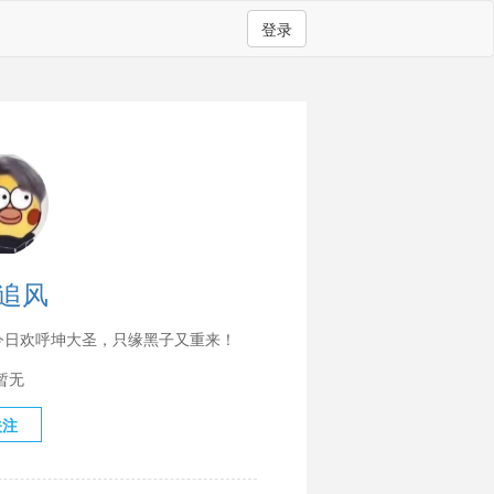
登录
追风
今日欢呼坤大圣，只缘黑子又重来！
暂无
关注