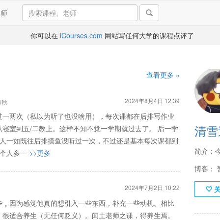
导师
你可以在
iCourses.com
网站写任何大学的课程点评了
查看更多 »
2024年8月4日 12:39
3秋
过一两次（私以为听了也没啥用），每次课都在后排写作业
清雪
寝室到五/二教上。这样不知不觉一学期就过去了。 后一学
本人一如既往后排摸鱼没听过一次，不过还是基本每次课都到
简介：
5个人多一
>>更多
博客： 
2024年7月2日 10:22
些，因为感觉他真的想引入一些东西，补充一些动机。相比
，很适合养生（无任何贬义）。闻土老师之课，得养生焉。