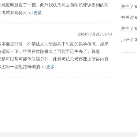
为难度明显提了一档。此外我认为与之前学长评课提到的高
关注了
次考试我觉得只
>>更多
被关注
关注了
2024年7月2日 09:43
点评了
基本全是计算，不禁让人回想起高中时期的数学考试。如果
备适应一下，毕竟在数院呆久了可能早已失去了计算能
还是可以尽可能争取满分的。此类考试只考察课上所讲内容
试图出一些思路奇崛的
>>更多