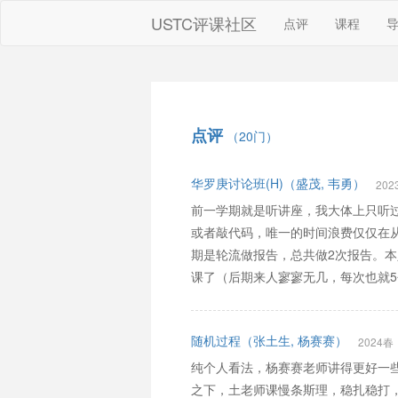
USTC评课社区
点评
课程
点评
（20门）
华罗庚讨论班(H)（盛茂, 韦勇）
202
前一学期就是听讲座，我大体上只听
或者敲代码，唯一的时间浪费仅仅在从
期是轮流做报告，总共做2次报告。
课了（后期来人寥寥无几，每次也就
随机过程（张土生, 杨赛赛）
2024春
纯个人看法，杨赛赛老师讲得更好一
之下，土老师课慢条斯理，稳扎稳打