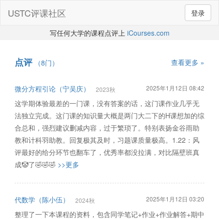
USTC评课社区
登录
写任何大学的课程点评上
iCourses.com
点评
查看更多 »
（8门）
微分方程引论（宁吴庆）
2025年1月12日 08:42
2023秋
这学期体验最差的一门课，没有答案的话，这门课作业几乎无
法独立完成。这门课的知识量大概是两门大二下的H课想加的综
合总和，强烈建议删减内容，过于繁琐了。特别表扬金谷雨助
教和计科羽助教。回复极其及时，习题课质量极高。1.22：风
评最好的给分环节也翻车了，优秀率都没拉满，对比隔壁班真
成🤡了🤣🤣🤣
>>更多
代数学（陈小伍）
2025年1月12日 03:20
2024秋
整理了一下本课程的资料，包含同学笔记+作业+作业解答+期中