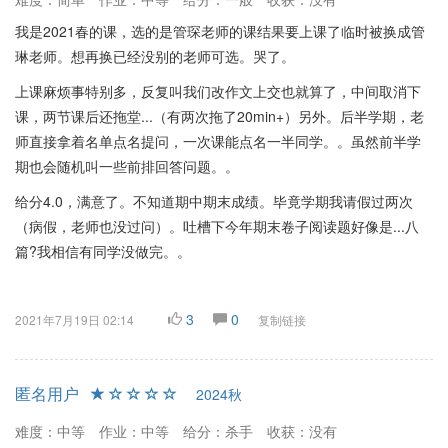
我是2021春的课，选的是管琛老师的课结果要上课了临时被换成管
琳老师。想再换已经没别的老师可选。哭了。
上课麻烦事特别多，反复叫我们改作文上交也就算了，中间取消下
课，两节课后还拖堂...（有两次拖了20min+）另外。后半学期，老
师直接拿着名单点名提问，一次课能点名一半同学。。虽然前半学
期也会随机叫一些前排回答问题。。
给分4.0，满意了。不知道期中期末成绩。毕竟学期我请假过两次
（病假，老师也没过问）。吐槽下今年期末卷子阅读题好像是...八
篇?我相信有同学没做完。。
3
0
2021年7月19日 02:14
复制链接
匿名用户
2024秋
难度：中等
作业：中等
给分：杀手
收获：没有