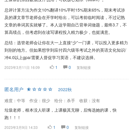
总评计算方法为作文10%翻译10%平时15%期末65%，期末考试涉
及的课文章节老师会在开学时给出，可以考前临时阅读，不过记熟
文章的单词其实就够了。本人这学期自己背单词做题，最终3.7，不
算高绩点，但考虑到在读写课程投入精力极少，也挺满意。
总结：选管老师会让你在大一上直接“少”一门课，可以投入更多精力
到别的地方。但如果想学到应付四六级等考试之外的英语文化知识/
冲4.0以上gpa/需要人督促学习英语，不建议选择。
1
0
2023年3月11日 16:09
复制链接
匿名用户
2022秋
难度：中等
作业：很少
给分：杀手
收获：没有
垃圾老师，根本没人听课，上课极其无聊，后悔选她的课，快
跑！！！
1
0
2023年3月9日 14:33
复制链接