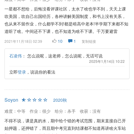
一星都不想给，后悔没看评课社区，太水了啥也学不到，天天上课
吹美国，吹自己出国经历，各种讲解美国制度，和书上没有关系，
也从来不留作业，什么都学不到!都是啃高中老本!半学期下来都不知
道听了啥。中间还不下课，也不知道为啥不下课。千万要避雷
10
1
2021年11月18日 02:39
复制链接
石凌伟
：
怎么说呢，这老师，怎么说呢，无话可说
2025年1月14日 10:22
立即
登录
，说说你的看法
Soyon
2020秋
难度：中等
作业：很少
给分：杀手
收获：没有
不得不说，课是真的水，期中给个错的考试范围，期末直接自己开
始押题，还押错了，而且期中考完直到结课都不知道再讲啥火车站