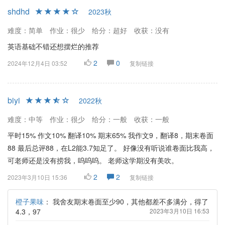
shdhd
2023秋
难度：简单
作业：很少
给分：超好
收获：没有
英语基础不错还想摆烂的推荐
2
0
2024年12月4日 03:52
复制链接
biyi
2022秋
难度：中等
作业：很少
给分：一般
收获：一般
平时15% 作文10% 翻译10% 期末65% 我作文9，翻译8，期末卷面
88 最后总评88，在L2能3.7知足了。 好像没有听说谁卷面比我高，
可老师还是没有捞我，呜呜呜。 老师这学期没有美吹。
2
2
2023年3月10日 15:36
复制链接
橙子果味
：
我舍友期末卷面至少90，其他都差不多满分，得了
4.3，97
2023年3月10日 16:53