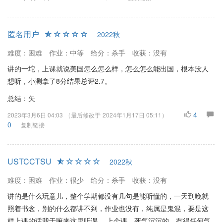
匿名用户
2022秋
难度：困难
作业：中等
给分：杀手
收获：没有
讲的一坨，上课就说美国怎么怎么样，怎么怎么能出国，根本没人
想听，小测拿了8分结果总评2.7。
总结：矢
4
2023年3月6日 04:03
（最后修改于
2024年1月17日 05:11
）
0
复制链接
USTCCTSU
2022秋
难度：困难
作业：很少
给分：杀手
收获：没有
讲的是什么玩意儿，整个学期都没有几句是能听懂的，一天到晚就
照着书念，别的什么都讲不到，作业也没有，纯属是鬼混，要是这
样上课的话我干嘛来这里听课。 上个课，死气沉沉的，冇得任何气