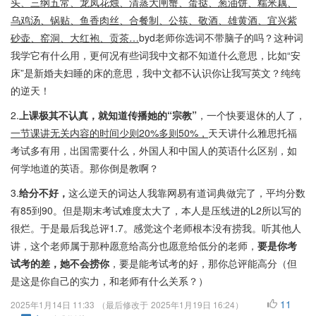
头、三纲五常、龙凤花烛、清蒸大闸蟹、蛋挞、葱油饼、糯米藕、
乌鸡汤、锅贴、鱼香肉丝、合餐制、公筷、敬酒、雄黄酒、宜兴紫
砂壶、窑洞、大红袍、贡茶…
byd老师你选词不带脑子的吗？这种词
我学它有什么用，更何况有些词我中文都不知道什么意思，比如“安
床”是新婚夫妇睡的床的意思，我中文都不认识你让我写英文？纯纯
的逆天！
2.
上课极其不认真，就知道传播她的“宗教”
，一个快要退休的人了，
一节课讲无关内容的时间少则20%多则50%，
天天讲什么雅思托福
考试多有用，出国需要什么，外国人和中国人的英语什么区别，如
何学地道的英语。那你倒是教啊？
3.
给分不好，
这么逆天的词达人我靠网易有道词典做完了，平均分数
有85到90。但是期末考试难度太大了，本人是压线进的L2所以写的
很烂。于是最后我总评1.7。感觉这个老师根本没有捞我。听其他人
讲，这个老师属于那种愿意给高分也愿意给低分的老师，
要是你考
试考的差，她不会捞你
，要是能考试考的好，那你总评能高分（但
是这是你自己的实力，和老师有什么关系？）
11
2025年1月14日 11:33
（最后修改于
2025年1月19日 16:24
）