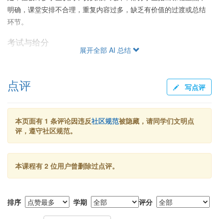
明确，课堂安排不合理，重复内容过多，缺乏有价值的过渡或总结
环节。
考试与给分
展开全部 AI 总结
考试方面，管老师有时提供模糊或错误的复习范围，导致期中考试
成绩不佳。期末考试较难，评分严格，且不做调分，因此总评对成
点评
绩中等的学生不友好。尽管一些学生在分数、作业及课堂表现上较
写点评
好，仍未获得高分，显示出给分问题的普遍存在。有学生提到：“平
时15%，作文10%，翻译10%，期末65%”。
本页面有 1 条评论因违反
社区规范
被隐藏，请同学们文明点
学生建议与选课意见
评，遵守社区规范。
总体来看，这门课程不适合期望在课堂上获取具体英语知识及提升
考试成绩的学生。大多点评建议学生“快跑”或“避雷”，仅有少数学生
本课程有 2 位用户曾删除过点评。
认为若英语基础强且不需课堂指引的人可以选择此课以“摆烂”度过。
此外，由于词达人作业量巨大，课程安排缺乏吸引力，合适的学生
需具备高度自律的学习能力和对英语学习的高度热情。
排序
学期
评分
总之，对期望通过课程提高英语水平和获得较高绩点的学生而言，