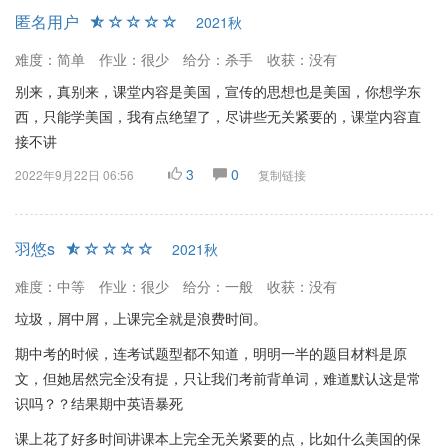
匿名用户
2021秋
难度：简单
作业：很少
给分：杀手
收获：没有
别来，真别来，课堂内容是美国，宣传的思想也是美国，你想学东
西，只能学美国，我有点绝望了，尽讲些无关紧要的，课堂内容直
接不讲
3
0
2022年9月22日 06:56
复制链接
羽悠s
2021秋
难度：中等
作业：很少
给分：一般
收获：没有
垃圾，屑中屑，上课完全就是浪费时间。
期中考的时候，连考试题型都不知道，明明一半的题目材料是原
文，但她居然完全没有提，只让我们考前背单词，难道默认这是常
识吗？？结果期中英语暴死
课上花了好多时间讲课本上完全无关紧要的点，比如什么美国的保