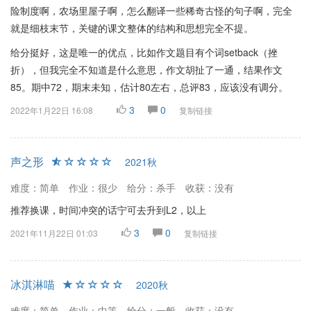
险制度啊，农场里屋子啊，怎么翻译一些稀奇古怪的句子啊，完全
就是细枝末节，关键的课文整体的结构和思想完全不提。
给分挺好，这是唯一的优点，比如作文题目有个词setback（挫
折），但我完全不知道是什么意思，作文胡扯了一通，结果作文
85。期中72，期末未知，估计80左右，总评83，应该没有调分。
3
0
2022年1月22日 16:08
复制链接
声之形
2021秋
难度：简单
作业：很少
给分：杀手
收获：没有
推荐换课，时间冲突的话宁可去升到L2，以上
3
0
2021年11月22日 01:03
复制链接
冰淇淋喵
2020秋
难度：简单
作业：中等
给分：一般
收获：没有