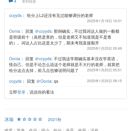
4
复制链接
ccyyds
：
给分上L2还没有见过能够调分的老师
2025年1月19日 16:31
Oonia
：
回复
＠ccyyds
: 那倒确实，不过我词达人做的一般都
是班级前十（虽然是查的，但是老师又不知道我是不是查
的）。词达人占比还是太少了，期末考我直接裂开
2025年1月20日 05:49
Oonia
：
回复
＠ccyyds
: 不过我这学期确实基本没在学英语，
怪自己。但是不论怎么说这个老师就是不大行的老师，就算把
给分这点去掉，前几点也够说明问题了
2025年1月20日 05:51
ccyyds
：
回复
＠Oonia
: qs
2025年1月20日 08:15
立即
登录
，说说你的看法
冰瑜
2021秋
难度：简单
作业：很少
给分：杀手
收获：没有