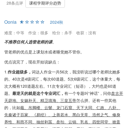
管老师的课程并非理想选择。
28条点评
课程学期评分趋势
Oonia
2024秋
难度：中等
作业：很多
给分：杀手
收获：没有
不推荐任何人选管老师的课
。
管老师的优点是上课划水或者睡觉她不管你。
优点说完了，现在开始说缺点：
1.
作业超级多，
词达人作业一共56次，我没听说过哪个老师比她多
的。40次是4级词汇，每次60道题。5次6级词汇，这个体量大，每
次大概有120道题左右。11次专业词汇（短语），大约也是60道
题。
最逆天的就是这个专业词汇，
有一个专题叫“神话”，问你
盘古开
天辟地、女娲补天、精卫填海、三皇五帝
怎么拼。还有一些其他
的，比如
戢、吊脚楼、云鬓、龙门石窟、天下大同、仁政、八卦、
先秦诸子百家、《易经》、上善若水、黑白无常、浩然之气、修身
养性、和而不同、抽丝剥茧、盘扣、云锦、乳名、四世同堂、掀盖