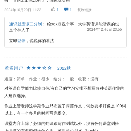
1
1
2024年10月20日 11:22
复制链接
通识就应该二分制
：
给xdx🚪说个事：大学英语课能听课的也
是个神人了
2024年12月5日 23:55
立即
登录
，说说你的看法
匿名用户
2022秋
难度：简单
作业：很少
给分：一般
收获：没有
对英语自学能力比较自信/有自己的学习安排不想写各种英语作业的
人建议选择。
作业上管老师这学期作业只布置了两篇作文，词数要求好像是100词
以上，有一个多月的时间写完提交。
课堂内容上除了必须的翻译跟写作测试以外，没有任何课堂测验，
上课讲的东西貌似没什么用，可以放心划水（bushi）。