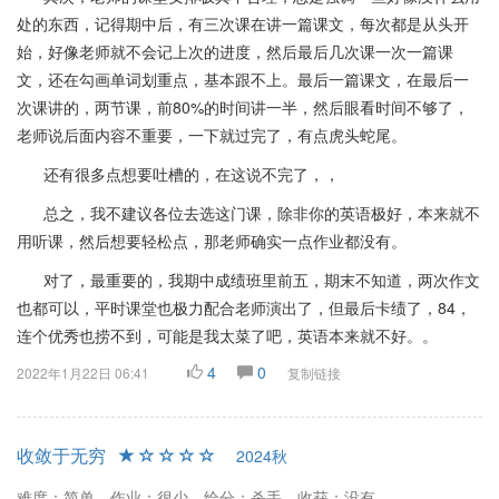
处的东西，记得期中后，有三次课在讲一篇课文，每次都是从头开
始，好像老师就不会记上次的进度，然后最后几次课一次一篇课
文，还在勾画单词划重点，基本跟不上。最后一篇课文，在最后一
次课讲的，两节课，前80%的时间讲一半，然后眼看时间不够了，
老师说后面内容不重要，一下就过完了，有点虎头蛇尾。
还有很多点想要吐槽的，在这说不完了，，
总之，我不建议各位去选这门课，除非你的英语极好，本来就不
用听课，然后想要轻松点，那老师确实一点作业都没有。
对了，最重要的，我期中成绩班里前五，期末不知道，两次作文
也都可以，平时课堂也极力配合老师演出了，但最后卡绩了，84，
连个优秀也捞不到，可能是我太菜了吧，英语本来就不好。。
4
0
2022年1月22日 06:41
复制链接
收敛于无穷
2024秋
难度：简单
作业：很少
给分：杀手
收获：没有