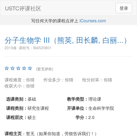
USTC评课社区
登录
写任何大学的课程点评上
iCourses.com
分子生物学 III
（熊英, 田长麟, 白丽...）
2019春 课程号：BI4520801
(暂无评价)
课程难度：你猜
作业多少：你猜
给分好坏：你猜
收获大小：你猜
选课类别：
基础
教学类型：
理论课
课程类别：
研究生课程
开课单位：
生命科学学院
课程层次：
硕士
学分：
2.0
课程主页
：暂无（如果你知道，劳烦告诉我们！）