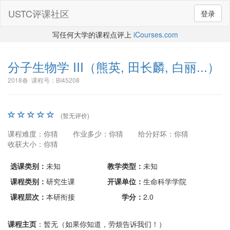
USTC评课社区
登录
写任何大学的课程点评上
iCourses.com
分子生物学 III
（熊英, 田长麟, 白丽...）
2018春 课程号：BI45208
(暂无评价)
课程难度：你猜
作业多少：你猜
给分好坏：你猜
收获大小：你猜
选课类别：
未知
教学类型：
未知
课程类别：
研究生课
开课单位：
生命科学学院
课程层次：
本研衔接
学分：
2.0
课程主页
：暂无（如果你知道，劳烦告诉我们！）