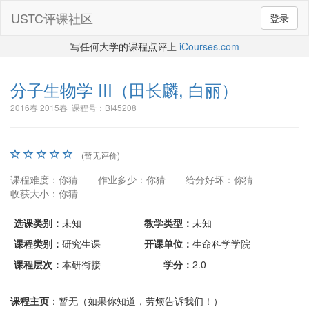
USTC评课社区
登录
写任何大学的课程点评上
iCourses.com
分子生物学 III
（田长麟, 白丽）
2016春 2015春 课程号：BI45208
(暂无评价)
课程难度：你猜
作业多少：你猜
给分好坏：你猜
收获大小：你猜
选课类别：
未知
教学类型：
未知
课程类别：
研究生课
开课单位：
生命科学学院
课程层次：
本研衔接
学分：
2.0
课程主页
：暂无（如果你知道，劳烦告诉我们！）