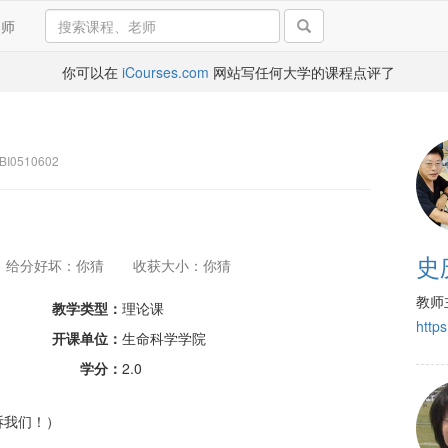
导师
你可以在
iCourses.com
网站写任何大学的课程点评了
I0510602
史
给分好坏：你猜
收获大小：你猜
教师
教学类型：
理论课
http
开课单位：
生命科学学院
学分：
2.0
诉我们！）