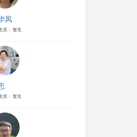
华凤
主页： 暂无
忠
主页： 暂无