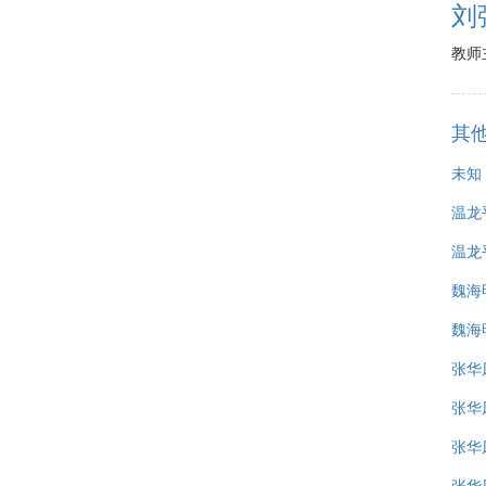
刘
教师
其他
未知
温龙
温龙平
魏海明
魏海明
张华凤
张华凤
张华凤
张华凤