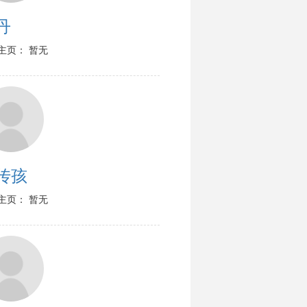
丹
主页： 暂无
传孩
主页： 暂无