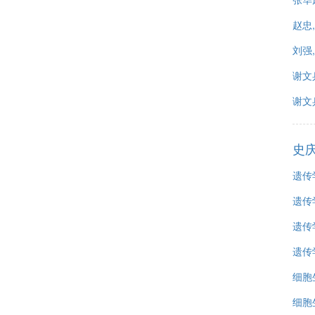
赵忠,
刘强
谢文
谢文兵
史
遗传
遗传
遗传
遗传
细胞生
细胞生