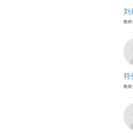
刘
教师
符
教师