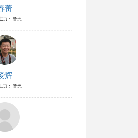
春蕾
主页： 暂无
爱辉
主页： 暂无