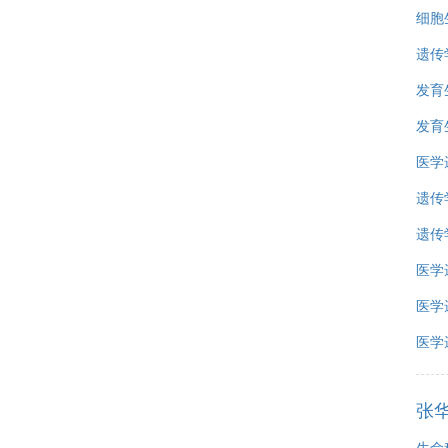
细胞
遗传
发育
发育
医学
遗传
遗传
医学
医学
医学
张
生命