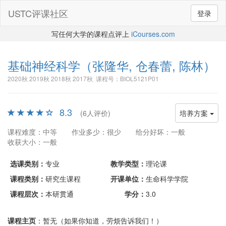
USTC评课社区
登录
写任何大学的课程点评上
iCourses.com
基础神经科学
（张隆华, 仓春蕾, 陈林）
2020秋 2019秋 2018秋 2017秋 课程号：BIOL5121P01
8.3
(6人评价)
培养方案
课程难度：中等
作业多少：很少
给分好坏：一般
收获大小：一般
选课类别：
专业
教学类型：
理论课
课程类别：
研究生课程
开课单位：
生命科学学院
课程层次：
本研贯通
学分：
3.0
课程主页
：暂无（如果你知道，劳烦告诉我们！）