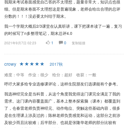
我期末考试卷面感觉自己答的不太理想，题量非常大，知识点也很
细。但是期末卷面不太理想这是普遍现象，老师会给出合理的总评
分数的！！！没必要太纠结于期末。
我一个学期大概后2/3课堂在认真听讲，课下把课本读了一遍，复习
的时候写了n多整理笔记，期末总评4.0
1
0
2021年9月7日 02:23
复制链接
crowy
2017秋
难度：中等
作业：很少
给分：超好
收获：一般
呼吁大家多给专业选修课评论，这样生院朋友们选课能有个参考。
我选神经完全是当科普，从这个角度我觉得这门课完全满足了我的
需求。这门课内容覆盖面广，基本上整本探索脑（课本）都覆盖到
了，仓春雷老师负责神经元、动作电位、突触这些基础内容，很多
是在生理课上涉及过的；陈林老师负责感觉和运动，这部分之前涉
及较少而且比较难；后半部分、也就是张隆华老师的部分比较有