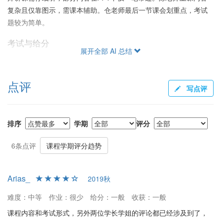
复杂且仅靠图示，需课本辅助。仓老师最后一节课会划重点，考试
题较为简单。
考试与给分
展开全部 AI 总结
考试以英文命题为主，词汇难度较高，需充分准备专业词汇。考试
内容分布不均，张老师的部分占比较大。期末考试题量大，知识点
点评
细致，需要提前复习。虽然考试难度较大，但大部分同学成绩合
写点评
理，只要努力复习，总评分数不会太差。
作业
排序
学期
评分
课后作业较少，主要依赖课堂和课本的复习。建议做课后思考题及
书本习题，尤其是陈老师部分，需要花更多脑力。
6条点评
课程学期评分趋势
建议
Arias_
2019秋
总的来说，这门课适合对神经科学有兴趣的学生，但需提前评估期
末复习时间。对于希望深入学习的学生，建议增加课程学分或拆分
难度：中等
作业：很少
给分：一般
收获：一般
成多门课程，同时多利用课外资源，如实验室和文献阅读。
课程内容和考试形式，另外两位学长学姐的评论都已经涉及到了，