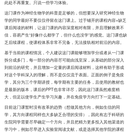
此处不再重复。只说一些学习体验。
这门课作为神经生物学的科普是足够的，但想要深入研究神经生物
学的同学最好不要仅仅停留在这门课上。过于铺开的课程内容+缺乏
课后阅读的材料，让这门课的内容深度相对有限，并且理解效果不
佳，容易产生“好像什么都学了，但什么也没学”的感觉。这门课也缺
乏后续课程，使课程体系非常不完备，无法接轨相对前沿的内容。
基于当前的课程情况，个人建议这门课能够增加学分或者从一门课
拆分成多门，每一部分的内容尽可能由浅至深，从基础的部分深入
到前沿的研究，并且增加一定量的课后阅读材料，这样有助于形成
对这个学科深入的理解，而不是仅仅流于表面。正面的例子是免疫
学，其分为三个学期讲授，每学期有主要的任务，且使用的教材也
是最新的版本，课后的PPT也非常详尽，因此这门课虽然难度稍
大，但足以使学生产生学习兴趣，并在免疫学方向打下一定基础。
目前这门课暂时没有改革的趋势（想做其他方向，例如生信的同
学，其方向课程同样也大多缺乏合理的安排），因此有志于科研的
生院同学需要尽早确定一个方向，并且把精力更多投入其他渠道的
学习中，例如尽早进入实验室阅读文献，或是选择其他学院的课程